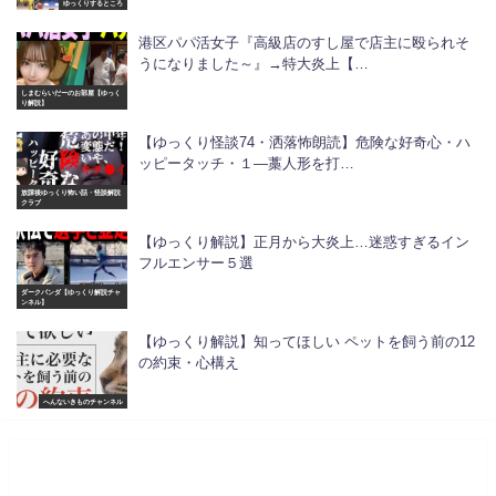
ゆっくりするところ
港区パパ活女子『高級店のすし屋で店主に殴られそ
うになりました～』→特大炎上【…
しまむらいだーのお部屋【ゆっく
り解説】
【ゆっくり怪談74・洒落怖朗読】危険な好奇心・ハ
ッピータッチ・１―藁人形を打…
放課後ゆっくり怖い話・怪談解説
クラブ
【ゆっくり解説】正月から大炎上…迷惑すぎるイン
フルエンサー５選
ダークパンダ【ゆっくり解説チャ
ンネル】
【ゆっくり解説】知ってほしい ペットを飼う前の12
の約束・心構え
へんないきものチャンネル