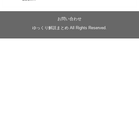
05/20/17:00～
【忍】ゆっくり季節性ドネート2021初夏22･23春/異世
界ファンタジー回解説【殺】～トリダ編
お問い合わせ
◆
https://youtu.be/-B-13G6adWA
ゆっくり解説まとめ All Rights Reserved.
◆
https://www.nicovideo.jp/watch/sm42161719
#季節性ドネート2023
春
#ニンジャスレイヤー
#ゆっくり解説
Glow in the dark
@Closed_H03
LV3トリダ・チュンイチ：リー先生に設計図を託
す。（元の次元に帰れたか不明）
#ニンジャスレイヤー #季節性ドネート2023春 #ウ
キヨエ
2
1
Twitter
みかん
@z1dgxO4xraffQKq
·
19 5月 2023
ow2グラマスで使われてるダメージヒーローTOP500 の
使用率の動画あげました！