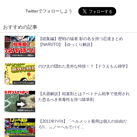
Twitterでフォローしよう
おすすめの記事
【総集編】歴戦の猛者 影の名を持つ忍達まとめ
【NARUTO】【ゆっくり解説】
TOMY46のゆっくり解説ch
のび太の隠れた意外な特技！？【ドラえもん雑学】
ゆっくりドラちゃんねる
【兵器解説】枯葉剤とは？ベトナム戦争で使用され
た恐るべき有毒性を持つ除草剤
武器屋のおねえさん
【2011年ｱﾒﾘｶ】「ヘルメット着用は個人の自由だ
ろ!!」→ノーヘルでバイ…