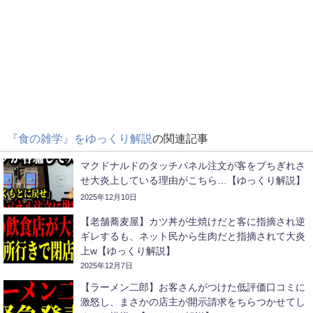
『食の雑学』をゆっくり解説
の関連記事
マクドナルドのタッチパネル注文が客をブちぎれさ
せ大炎上している理由がこちら…【ゆっくり解説】
2025年12月10日
【老舗蕎麦屋】カツ丼が生焼けだと客に指摘され逆
ギレするも、ネット民から生肉だと指摘されて大炎
上w【ゆっくり解説】
2025年12月7日
【ラーメン二郎】お客さんがつけた低評価口コミに
激怒し、まさかの店主が開示請求をちらつかせてし