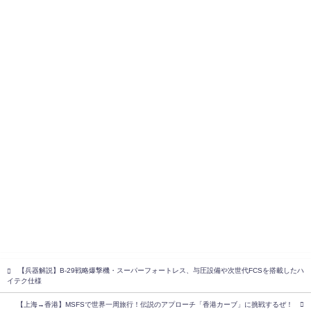
【兵器解説】B-29戦略爆撃機・スーパーフォートレス、与圧設備や次世代FCSを搭載したハ
イテク仕様
【上海→香港】MSFSで世界一周旅行！伝説のアプローチ「香港カーブ」に挑戦するぜ！