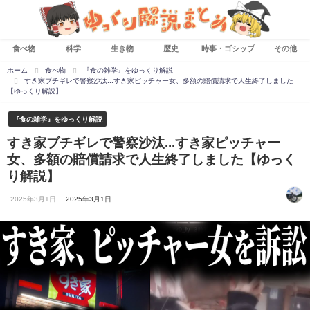
食べ物
科学
生き物
歴史
時事・ゴシップ
その他
ホーム
食べ物
『食の雑学』をゆっくり解説
すき家ブチギレで警察沙汰...すき家ピッチャー女、多額の賠償請求で人生終了しました
【ゆっくり解説】
『食の雑学』をゆっくり解説
すき家ブチギレで警察沙汰...すき家ピッチャー
女、多額の賠償請求で人生終了しました【ゆっく
り解説】
2025年3月1日
2025年3月1日