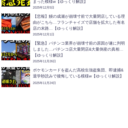
まった模様w【ゆっくり解説】
2025年12月5日
【悲報】鰻の成瀬が崩壊寸前で大量閉店している理
由がこちら…フランチャイズで店舗を拡大した有名
店の末路…【ゆっくり解説】
2025年12月1日
【緊急】パチンコ業界が崩壊寸前の原因が遂に判明
しました…パチンコ店大量閉店&大量倒産の真相…
【ゆっくり解説】
2025年11月26日
ポケモンカードを盗んだ高校生強盗集団、即逮捕&
退学秒読みで後悔している模様w【ゆっくり解説】
2025年11月24日