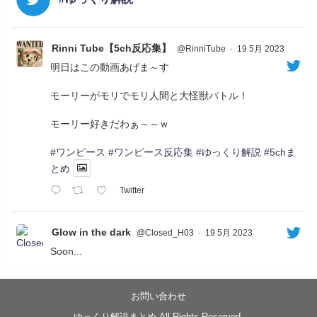
Rinni Tube【5ch反応集】
@RinniTube
·
19 5月 2023
明日はこの動画あげま～す
モーリーがモリでモリ人間と大怪獣バトル！
モーリー好きだわぁ～～ｗ
#ワンピース
#ワンピース反応集
#ゆっくり解説
#5chま
とめ
Twitter
Glow in the dark
@Closed_H03
·
19 5月 2023
Soon...
05/20/17:00～
【忍】ゆっくり季節性ドネート2021初夏22･23春/異世
界ファンタジー回解説【殺】～トリダ編
お問い合わせ
◆
https://youtu.be/-B-13G6adWA
ゆっくり解説まとめ All Rights Reserved.