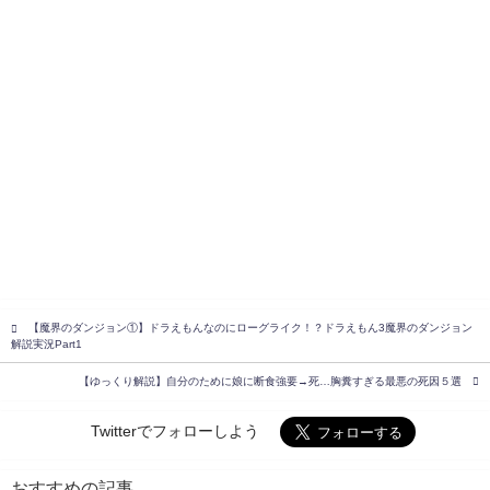
【魔界のダンジョン①】ドラえもんなのにローグライク！？ドラえもん3魔界のダンジョン
解説実況Part1
【ゆっくり解説】自分のために娘に断食強要→死…胸糞すぎる最悪の死因５選
Twitterでフォローしよう
おすすめの記事