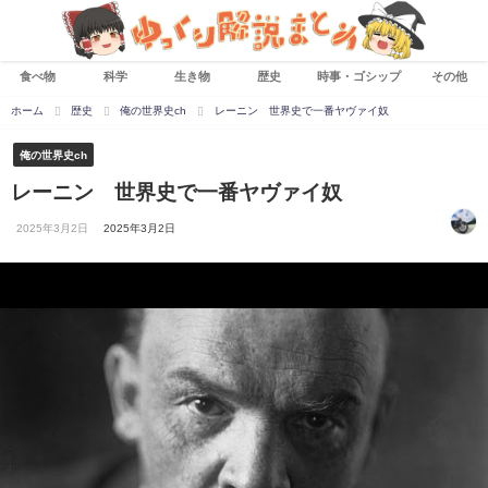
食べ物
科学
生き物
歴史
時事・ゴシップ
その他
ホーム
歴史
俺の世界史ch
レーニン 世界史で一番ヤヴァイ奴
俺の世界史ch
レーニン 世界史で一番ヤヴァイ奴
2025年3月2日
2025年3月2日