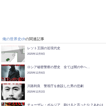
俺の世界史ch
の関連記事
レソト王国の近現代史
2025年12月9日
ロシア秘密警察の歴史 全ては闇の中へ…
2025年12月6日
川路利良 警視庁を創設した男の悲劇
2025年12月2日
チェーザレ・ボルジア 助けると言ったな？あれは