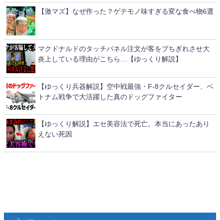
【激マズ】なぜ作った？ゲテモノ味すぎる変な食べ物6選
マクドナルドのタッチパネル注文が客をブちぎれさせ大
炎上している理由がこちら…【ゆっくり解説】
【ゆっくり兵器解説】空中戦最強・F-8クルセイダー、ベ
トナム戦争で大活躍した真のドッグファイター
【ゆっくり解説】エセ美容法で死亡。本当にあったあり
えない死因