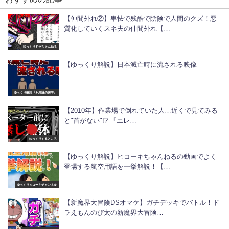
【仲間外れ②】卑怯で残酷で陰険で人間のクズ！悪
質化していくスネ夫の仲間外れ【…
ゆっくりドラちゃんねる
【ゆっくり解説】日本滅亡時に流される映像
ゆっくり解説『不思議の雑学』
【2010年】作業場で倒れていた人…近くで見てみる
と"首がない"!? 『エレ…
ゆっくりするところ
【ゆっくり解説】ヒコーキちゃんねるの動画でよく
登場する航空用語を一挙解説！【…
ゆっくりヒコーキチャンネル
【新魔界大冒険DSオマケ】ガチデッキでバトル！ド
ラえもんのび太の新魔界大冒険…