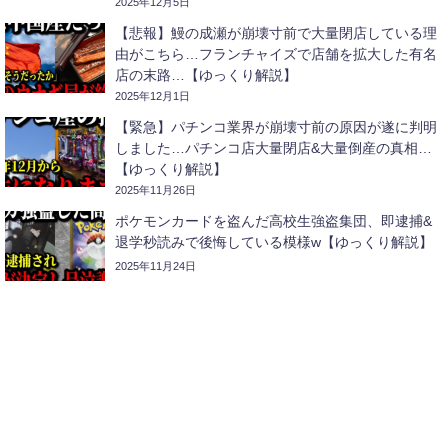
2025年12月5日
【悲報】鰻の成瀬が崩壊寸前で大量閉店している理
由がこちら…フランチャイズで店舗を拡大した有名
店の末路…【ゆっくり解説】
2025年12月1日
【緊急】パチンコ業界が崩壊寸前の原因が遂に判明
しました…パチンコ店大量閉店&大量倒産の真相…
【ゆっくり解説】
2025年11月26日
ポケモンカードを盗んだ高校生強盗集団、即逮捕&
退学秒読みで後悔している模様w【ゆっくり解説】
2025年11月24日