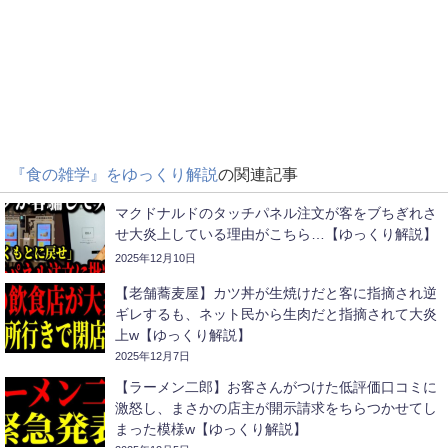
『食の雑学』をゆっくり解説
の関連記事
マクドナルドのタッチパネル注文が客をブちぎれさ
せ大炎上している理由がこちら…【ゆっくり解説】
2025年12月10日
【老舗蕎麦屋】カツ丼が生焼けだと客に指摘され逆
ギレするも、ネット民から生肉だと指摘されて大炎
上w【ゆっくり解説】
2025年12月7日
【ラーメン二郎】お客さんがつけた低評価口コミに
激怒し、まさかの店主が開示請求をちらつかせてし
まった模様w【ゆっくり解説】