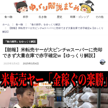
食べ物
科学
生き物
歴史
時事・ゴシップ
その他
ホーム
食べ物
『食の雑学』をゆっくり解説
【朗報】米転売ヤーが大ピンチwスーパーに売却できず大量在庫で赤字確定w【ゆっくり
解説】
『食の雑学』をゆっくり解説
【朗報】米転売ヤーが大ピンチwスーパーに売却
できず大量在庫で赤字確定w【ゆっくり解説】
2025年3月4日
2025年3月4日