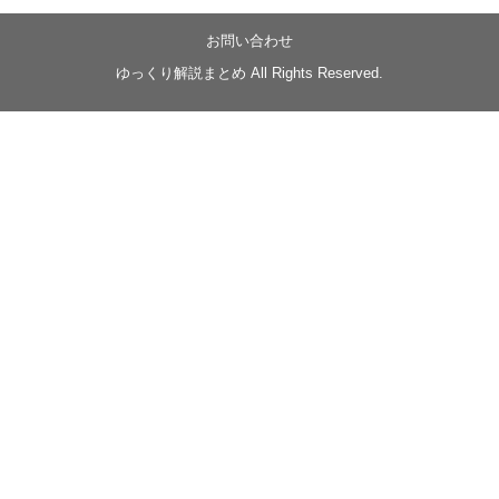
【忍】ゆっくり季節性ドネート2021初夏22･23春/異世
界ファンタジー回解説【殺】～トリダ編
お問い合わせ
◆
https://youtu.be/-B-13G6adWA
ゆっくり解説まとめ All Rights Reserved.
◆
https://www.nicovideo.jp/watch/sm42161719
#季節性ドネート2023
春
#ニンジャスレイヤー
#ゆっくり解説
Glow in the dark
@Closed_H03
LV3トリダ・チュンイチ：リー先生に設計図を託
す。（元の次元に帰れたか不明）
#ニンジャスレイヤー #季節性ドネート2023春 #ウ
キヨエ
2
1
Twitter
みかん
@z1dgxO4xraffQKq
·
19 5月 2023
ow2グラマスで使われてるダメージヒーローTOP500 の
使用率の動画あげました！
是非見てみてください