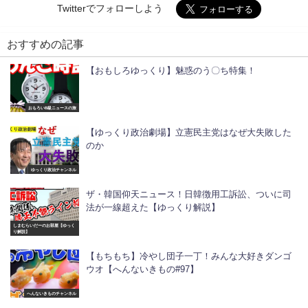
Twitterでフォローしよう
おすすめの記事
【おもしろゆっくり】魅惑のう〇ち特集！
おもろいB級ニュースの旅
【ゆっくり政治劇場】立憲民主党はなぜ大失敗した
のか
ゆっくり政治チャンネル
ザ・韓国仰天ニュース！日韓徴用工訴訟、ついに司
法が一線超えた【ゆっくり解説】
しまむらいだーのお部屋【ゆっく
り解説】
【もちもち】冷やし団子一丁！みんな大好きダンゴ
ウオ【へんないきもの#97】
へんないきものチャンネル