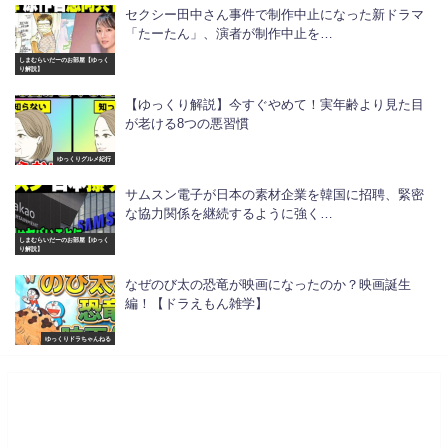
セクシー田中さん事件で制作中止になった新ドラマ
「たーたん」、演者が制作中止を…
しまむらいだーのお部屋【ゆっく
り解説】
【ゆっくり解説】今すぐやめて！実年齢より見た目
が老ける8つの悪習慣
ゆっくりグルメ紀行
サムスン電子が日本の素材企業を韓国に招聘、緊密
な協力関係を継続するように強く…
しまむらいだーのお部屋【ゆっく
り解説】
なぜのび太の恐竜が映画になったのか？映画誕生
編！【ドラえもん雑学】
ゆっくりドラちゃんねる