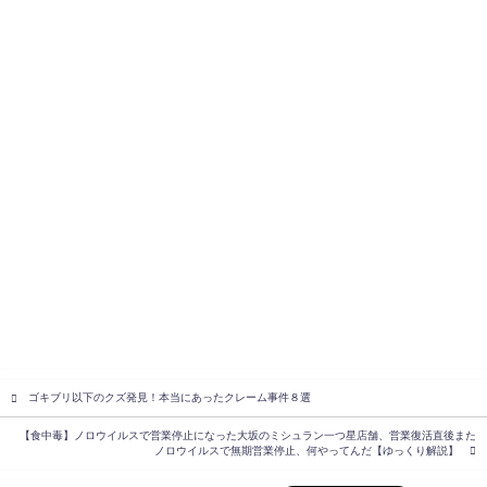
ゴキブリ以下のクズ発見！本当にあったクレーム事件８選
【食中毒】ノロウイルスで営業停止になった大坂のミシュラン一つ星店舗、営業復活直後また
ノロウイルスで無期営業停止、何やってんだ【ゆっくり解説】