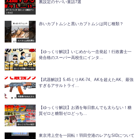
裏設定のヤバい童話7選
ダークパンダ【ゆっくり解説チャ
ンネル】
赤いカブトムシと黒いカブトムシは同じ種類？
カメさんは昆虫博士
【ゆっくり解説】いじめから一念発起！行政書士一
発合格のスーパー高校生にインタ…
ゆっくり労働チャンネル
【武器解説】5.45ミリAK-74、AKを超えたAK、最強
すぎるアサルトライ…
武器屋のおねえさん
【ゆっくり解説】お酒を毎日飲んでも太らない！糖
質ゼロと糖類ゼロどっち…
ゆっくりグルメ紀行
東京湾上空を一回転！羽田空港のレアなSIDについて