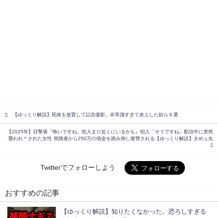
【ゆっくり解説】死体を放置して記念撮影。非常識すぎて炎上した奴ら６選
【2025年】目撃者『怖いですね。犯人まだ近くにいるかも』犯人「そうですね」配信中に突然
襲われ＊された女性 視聴者から250万の借金を踏み倒し復讐される【ゆっくり解説】きめぇ丸
Twitterでフォローしよう
おすすめの記事
【ゆっくり解説】知りたくなかった。恐ろしすぎる