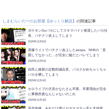
しまむらいだーのお部屋【ゆっくり解説】
の関連記事
ポケモンGoバカにしてスキマバイト推奨したバカ社
長、バチクソ炎上してしまう
2025年12月6日
原爆ライトでバチクソ炎上したaespa、NHKの「意
図してなかった」が完全に嘘だとバレてしまう
2025年12月5日
自民と維新の定数削減合意、パヨクがめちゃくちゃ
バカを晒してしまう
2025年12月4日
ホロライブの天音かなたさん卒業。卒業理由が完全
に事務所責なんじゃないのこれ
2025年12月3日
高市政権、あれだけ周りがガタガタ一手も支持率