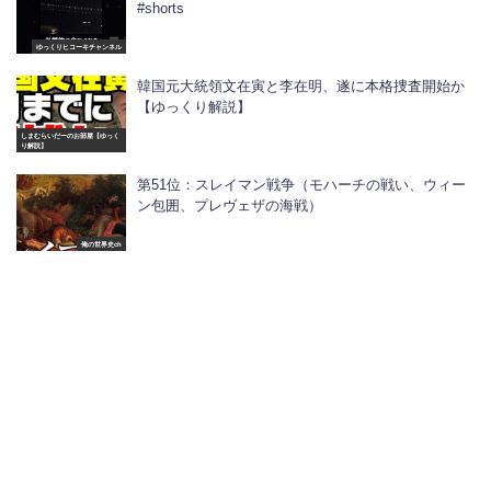
#shorts
ゆっくりヒコーキチャンネル
韓国元大統領文在寅と李在明、遂に本格捜査開始か
【ゆっくり解説】
しまむらいだーのお部屋【ゆっく
り解説】
第51位：スレイマン戦争（モハーチの戦い、ウィー
ン包囲、プレヴェザの海戦）
俺の世界史ch