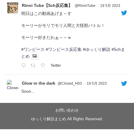
Rinni Tube【5ch反応集】
@RinniTube
·
19 5月 2023
明日はこの動画あげま～す
モーリーがモリでモリ人間と大怪獣バトル！
モーリー好きだわぁ～～ｗ
#ワンピース
#ワンピース反応集
#ゆっくり解説
#5chま
とめ
Twitter
Glow in the dark
@Closed_H03
·
19 5月 2023
Soon...
05/20/17:00～
【忍】ゆっくり季節性ドネート2021初夏22･23春/異世
界ファンタジー回解説【殺】～トリダ編
お問い合わせ
◆
https://youtu.be/-B-13G6adWA
ゆっくり解説まとめ All Rights Reserved.
◆
https://www.nicovideo.jp/watch/sm42161719
#季節性ドネート2023
春
#ニンジャスレイヤー
#ゆっくり解説