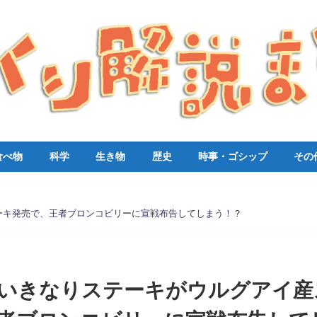
食べ物
科学
生き物
歴史
時事・ゴシップ
その
ーキ発売で、王者ブロンコビリーに宣戦布告してしまう！？
いきなりステーキがウルグアイ産