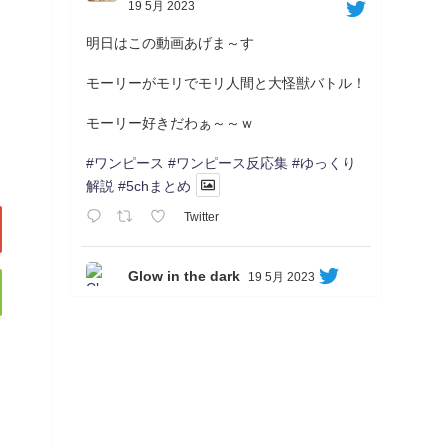
19 5月 2023
明日はこの動画あげま～す
モーリーがモリでモリ人間と大怪獣バトル！
モーリー好きだわぁ～～ｗ
#ワンピース
#ワンピース反応集
#ゆっくり
解説
#5chまとめ
Twitter
Glow in the dark
19 5月 2023
Soon...
05/20/17:00～
【忍】ゆっくり季節性ドネート2021初夏22･
23春/異世界ファンタジー回解説【殺】～ト
リダ編
◆
https://youtu.be/-B-13G6adWA
◆
https://www.nicovideo.jp/watch/sm42161719