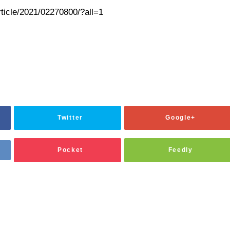
rticle/2021/02270800/?all=1
Twitter
Google+
Pocket
Feedly