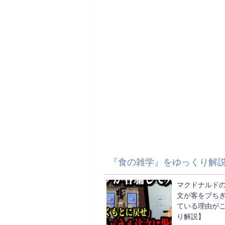
『食の雑学』をゆっくり解
マクドナルド
文が客をブち
ている理由が
り解説】