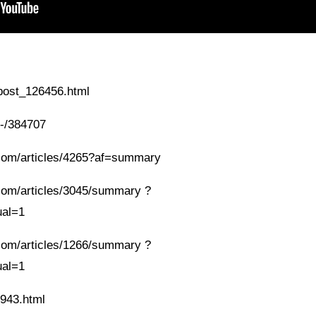
1/post_126456.html
s/-/384707
com/articles/4265?af=summary
com/articles/3045/summary ?
al=1
com/articles/1266/summary ?
al=1
66943.html