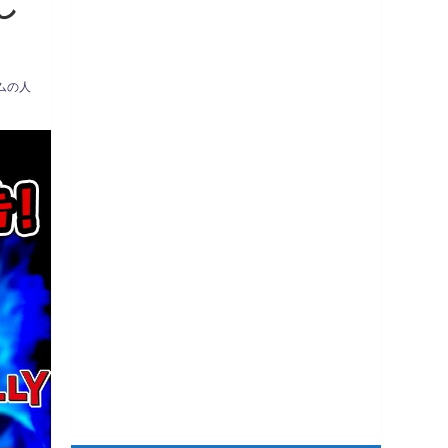
し
ムの人