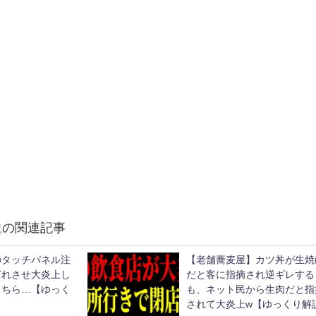
説
の関連記事
のタッチパネル注
【老舗蕎麦屋】カツ丼が生焼
ぎれさせ大炎上し
だと客に指摘され逆ギレする
こちら…【ゆっく
も、ネット民から生肉だと指
されて大炎上w【ゆっくり解