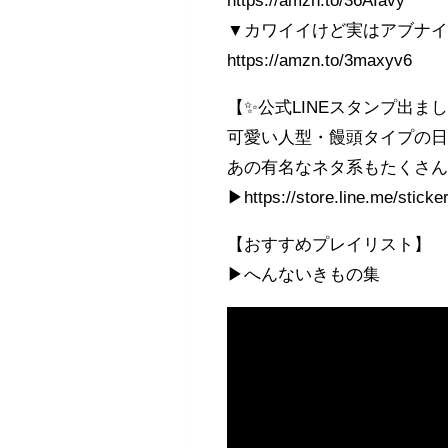
https://amzn.to/36AIavy
▼カワイイけど実はアブナイ
https://amzn.to/3maxyv6
【✨公式LINEスタンプ出ま
可愛い人型・饅頭タイプの
あの有名なネタ系もたくさ
▶https://store.line.me/stick
【おすすめプレイリスト】
▶へんないきもの集