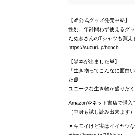
【🍂公式グッズ発売中🍃】
性別、年齢問わず使えるグ
たぬきさんのTシャツも買え
https://suzuri.jp/hench
【🦊本が出ました🦝】
「生き物ってこんなに面白
た📘
ユニークな生き物が盛りだく
Amazonやネット書店で購
（中身も試し読み出来ます
▼キモイけど実はイイヤツな