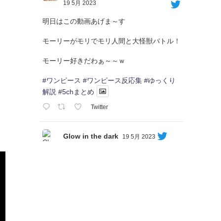
19 5月 2023
明日はこの動画あげま～す
モーリーがモリでモリ人間と大怪獣バトル！
モーリー好きだわぁ～～ｗ
#ワンピース
#ワンピース反応集
#ゆっくり
解説
#5chまとめ
Twitter
Glow in the dark
19 5月 2023
Soon...
05/20/17:00～
【忍】ゆっくり季節性ドネート2021初夏22･
23春/異世界ファンタジー回解説【殺】～ト
リダ編
◆
https://youtu.be/-B-13G6adWA
◆
https://www.nicovideo.jp/watch/sm42161719