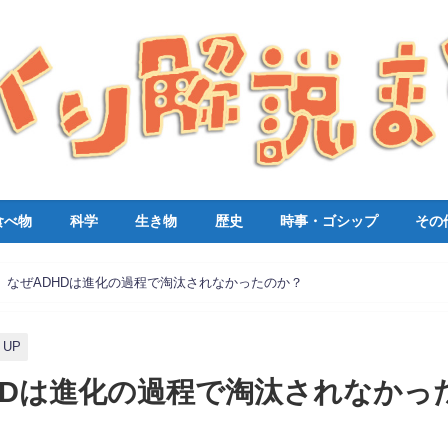
食べ物
科学
生き物
歴史
時事・ゴシップ
その
】なぜADHDは進化の過程で淘汰されなかったのか？
 UP
HDは進化の過程で淘汰されなかっ