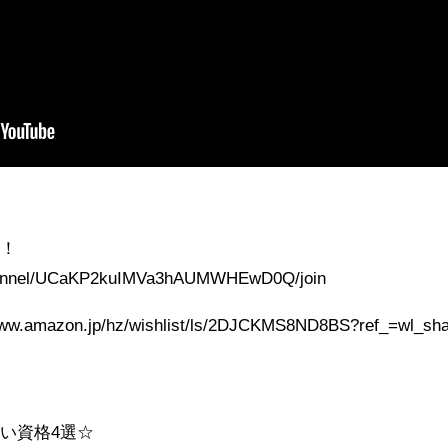
た！
channel/UCaKP2kuIMVa3hAUMWHEwD0Q/join
azon.jp/hz/wishlist/ls/2DJCKMS8ND8BS?ref_=wl_sha
い資格4選☆