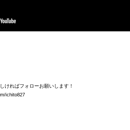
☆よろしければフォローお願いします！
m/ichito827
＃