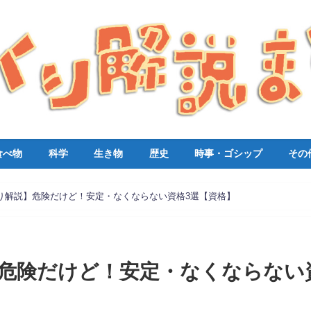
食べ物
科学
生き物
歴史
時事・ゴシップ
その
り解説】危険だけど！安定・なくならない資格3選【資格】
危険だけど！安定・なくならない