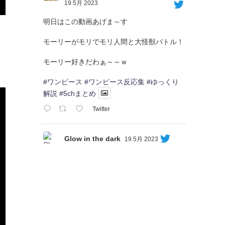
19 5月 2023
明日はこの動画あげま～す
モーリーがモリでモリ人間と大怪獣バトル！
モーリー好きだわぁ～～ｗ
#ワンピース
#ワンピース反応集
#ゆっくり
解説
#5chまとめ
Twitter
Glow in the dark
19 5月 2023
Soon...
05/20/17:00～
【忍】ゆっくり季節性ドネート2021初夏22･
23春/異世界ファンタジー回解説【殺】～ト
リダ編
◆
https://youtu.be/-B-13G6adWA
◆
https://www.nicovideo.jp/watch/sm42161719