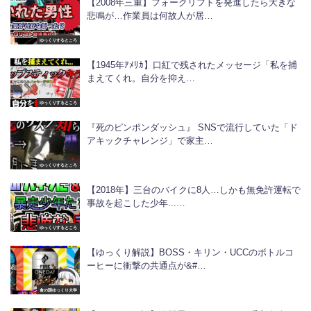
【2008年三重】フォークリフトを発進したら大きな
悲鳴が…作業員は何故人が居…
ゆっくりするところ
【1945年ｱﾒﾘｶ】口紅で残されたメッセージ「私を捕
まえてくれ。自分を抑え…
ゆっくりするところ
『死のピンポンダッシュ』 SNSで流行していた「ド
アキックチャレンジ」で家主…
ゆっくりするところ
【2018年】三台のバイクに8人…しかも無免許運転で
事故を起こした少年...…
ゆっくりするところ
【ゆっくり解説】BOSS・キリン・UCCのボトルコ
ーヒーに衝撃の共通点が&#…
食の謎ゆっくり大学