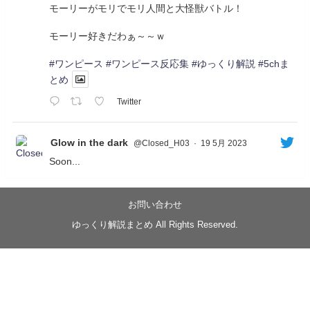
モーリーがモリでモリ人間と大怪獣バトル！
モーリー好きだわぁ～～ｗ
#ワンピース
#ワンピース反応集
#ゆっくり解説
#5chま
とめ
Twitter
Glow in the dark
@Closed_H03
·
19 5月 2023
Soon...
05/20/17:00～
【忍】ゆっくり季節性ドネート2021初夏22･23春/異世
界ファンタジー回解説【殺】～トリダ編
お問い合わせ
◆
https://youtu.be/-B-13G6adWA
ゆっくり解説まとめ All Rights Reserved.
◆
https://www.nicovideo.jp/watch/sm42161719
#季節性ドネート2023
春
#ニンジャスレイヤー
#ゆっくり解説
Glow in the dark
@Closed_H03
LV3トリダ・チュンイチ：リー先生に設計図を託