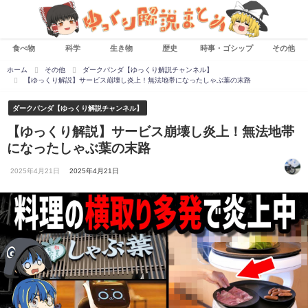
食べ物
科学
生き物
歴史
時事・ゴシップ
その他
ホーム
その他
ダークパンダ【ゆっくり解説チャンネル】
【ゆっくり解説】サービス崩壊し炎上！無法地帯になったしゃぶ葉の末路
ダークパンダ【ゆっくり解説チャンネル】
【ゆっくり解説】サービス崩壊し炎上！無法地帯
になったしゃぶ葉の末路
2025年4月21日
2025年4月21日