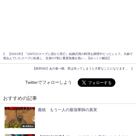
【2021年】『100℃のスープに浸かり死亡』結婚式用の料理を調理中だったシェフ。大鍋で
煮込んでいたスープに転落し、全身の7割に重度熱傷を負い…【ゆっくり解説】
【絶対NG】あの食べ物、実は洗ってしまうと大変なことになります…
Twitterでフォローしよう
おすすめの記事
龐統 もう一人の最強軍師の真実
俺の世界史ch