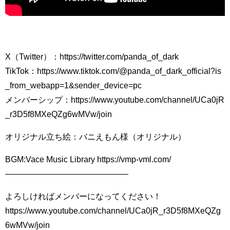
X（Twitter）：https://twitter.com/panda_of_dark
TikTok：https://www.tiktok.com/@panda_of_dark_official?is
_from_webapp=1&sender_device=pc
メンバーシップ：https://www.youtube.com/channel/UCa0jR
_r3D5f8MXeQZg6wMVw/join
オリジナル立ち絵：バニえもん様（オリジナル）
BGM:Vace Music Library https://vmp-vml.com/
———————————————
よろしければメンバーになってください！
https://www.youtube.com/channel/UCa0jR_r3D5f8MXeQZg
6wMVw/join