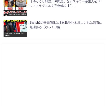
【ゆっくり解説】仲間思いなボスキラー系主人公 ナ
ツ・ドラグニルを完全解説【F…
TOMY46のゆっくり解説ch
Switch2の転売個体は本体BANされる→これは流石に
無理ある【ゆっくり解…
しまむらいだーのお部屋【ゆっく
り解説】