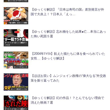
ゆっくりヒコーキチャンネル
【ゆっくり解説】『日本は寿司の国』差別発言が外
国で大炎上！？日本人「えっ…
『食の雑学』をゆっくり解説
【ゆっくり解説】忘れ物をした結果●亡…本当にあっ
た怖い死因５選
ダークパンダ【ゆっくり解説チャ
ンネル】
【2004年ｱﾒﾘｶ】飢えた猫たちに体を食べられていた
女性…【ゆっくり解説】
ゆっくりするところ
【ほぼお笑い】ムンジェイン政権の“偉大なる”外交政
策を振り返ってみた
ゆっくり政治チャンネル
【ゆっくり解説】幻の作品！？とんでもない理由で
消えた映画７選
ダークパンダ【ゆっくり解説チャ