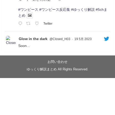
#ワンピース
#ワンピース反応集
#ゆっくり解説
#5chま
とめ
Twitter
Glow in the dark
@Closed_H03
·
19 5月 2023
Soon...
05/20/17:00～
【忍】ゆっくり季節性ドネート2021初夏22･23春/異世
界ファンタジー回解説【殺】～トリダ編
お問い合わせ
◆
https://youtu.be/-B-13G6adWA
ゆっくり解説まとめ All Rights Reserved.
◆
https://www.nicovideo.jp/watch/sm42161719
#季節性ドネート2023
春
#ニンジャスレイヤー
#ゆっくり解説
Glow in the dark
@Closed_H03
LV3トリダ・チュンイチ：リー先生に設計図を託
す。（元の次元に帰れたか不明）