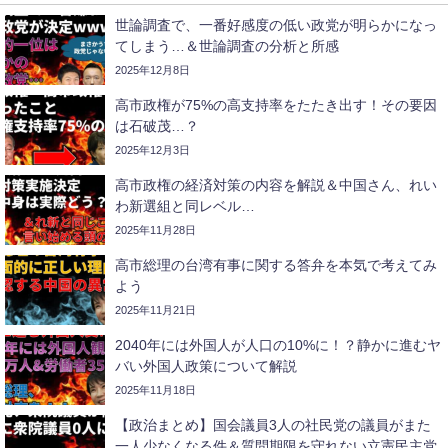
世論調査で、一番好感度の低い政党が明らかになっ
てしまう…＆世論調査の分析と所感
2025年12月8日
高市政権が75%の高支持率をたたき出す！その要因
は石破茂…？
2025年12月3日
高市政権の経済対策の内容を解説＆中国さん、れい
わ新選組と同レベル…
2025年11月28日
高市総理の台湾有事に関する答弁を本気で考えてみ
よう
2025年11月21日
2040年には外国人が人口の10%に！？静かに進むヤ
バい外国人政策について解説
2025年11月18日
【政治まとめ】国会議員3人の社民党の議員がまた
一人少なくなる件＆質問期限を守れない立憲民主党