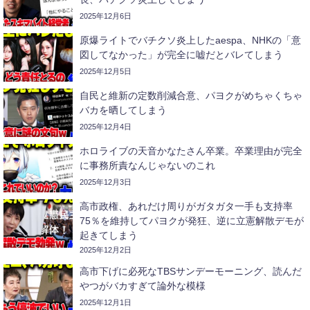
2025年12月6日
原爆ライトでバチクソ炎上したaespa、NHKの「意
図してなかった」が完全に嘘だとバレてしまう
2025年12月5日
自民と維新の定数削減合意、パヨクがめちゃくちゃ
バカを晒してしまう
2025年12月4日
ホロライブの天音かなたさん卒業。卒業理由が完全
に事務所責なんじゃないのこれ
2025年12月3日
高市政権、あれだけ周りがガタガタ一手も支持率
75％を維持してパヨクが発狂、逆に立憲解散デモが
起きてしまう
2025年12月2日
高市下げに必死なTBSサンデーモーニング、読んだ
やつがバカすぎて論外な模様
2025年12月1日