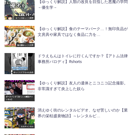
【ゆっくり解説】人類の改良を目指した悪魔の学問
－優生学－
るーいのゆっくり科学
【ゆっくり解説】食のテーマパーク…！無印良品が
文房具や家具ではなく食品に力を…
食の謎ゆっくり大学
ドラえもんはトイレに行くんですか？【アトム法律
事務所パロディ】#shorts
ゆっくりドラちゃんねる
【ゆっくり解説】友人の遺体とニコニコ記念撮影。
非常識すぎて炎上した奴ら
ダークパンダ【ゆっくり解説チャ
ンネル】
消えゆく街のレンタルビデオ、なぜ苦しいのか【業
界の栄枯盛衰物語】～レンタルビ…
カカチャンネル