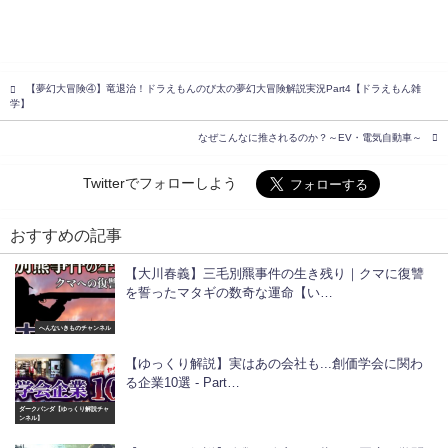
【夢幻大冒険④】竜退治！ドラえもんのび太の夢幻大冒険解説実況Part4【ドラえもん雑
学】
なぜこんなに推されるのか？～EV・電気自動車～
Twitterでフォローしよう
おすすめの記事
【大川春義】三毛別羆事件の生き残り｜クマに復讐
を誓ったマタギの数奇な運命【い…
へんないきものチャンネル
【ゆっくり解説】実はあの会社も...創価学会に関わ
る企業10選 - Part…
ダークパンダ【ゆっくり解説チャ
ンネル】