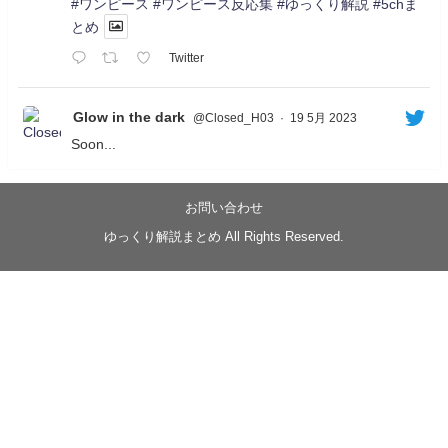
#ワンピース
#ワンピース反応集
#ゆっくり解説
#5chま
とめ
Twitter
Glow in the dark
@Closed_H03
·
19 5月 2023
Soon...
05/20/17:00～
【忍】ゆっくり季節性ドネート2021初夏22･23春/異世
界ファンタジー回解説【殺】～トリダ編
お問い合わせ
◆
https://youtu.be/-B-13G6adWA
ゆっくり解説まとめ All Rights Reserved.
◆
https://www.nicovideo.jp/watch/sm42161719
#季節性ドネート2023
春
#ニンジャスレイヤー
#ゆっくり解説
Glow in the dark
@Closed_H03
LV3トリダ・チュンイチ：リー先生に設計図を託
す。（元の次元に帰れたか不明）
#ニンジャスレイヤー #季節性ドネート2023春 #ウ
キヨエ
2