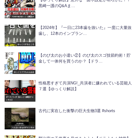
黒崎一護のQ&Aま…
TOMY46のゆっくり解説ch
【2024年】『一日に23本歯を抜いた』一度に大量抜
歯し、12本のインプラン…
ゆっくりするところ
【のび太のお小遣い②】のび太のスゴ技節約術！貯
金して一体何を買うのか？【ドラ…
ゆっくりドラちゃんねる
性格悪すぎて共演NG!_共演者に嫌われている芸能人
７選【ゆっくり解説】
ダークパンダ【ゆっくり解説チャ
ンネル】
古代に実在した衝撃の巨大生物3選 #shorts
へんないきものチャンネル