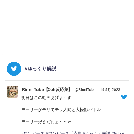
#ゆっくり解説
Rinni Tube【5ch反応集】
@RinniTube
·
19 5月 2023
明日はこの動画あげま～す
モーリーがモリでモリ人間と大怪獣バトル！
モーリー好きだわぁ～～ｗ
#ワンピース
#ワンピース反応集
#ゆっくり解説
#5chま