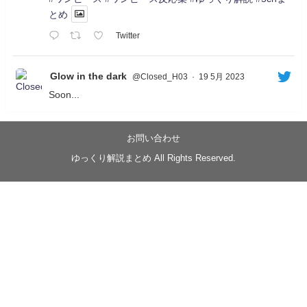
とめ
Twitter
Glow in the dark
@Closed_H03
·
19 5月 2023
Soon...
05/20/17:00～
【忍】ゆっくり季節性ドネート2021初夏22･23春/異世
界ファンタジー回解説【殺】～トリダ編
お問い合わせ
◆
https://youtu.be/-B-13G6adWA
ゆっくり解説まとめ All Rights Reserved.
◆
https://www.nicovideo.jp/watch/sm42161719
#季節性ドネート2023
春
#ニンジャスレイヤー
#ゆっくり解説
Glow in the dark
@Closed_H03
LV3トリダ・チュンイチ：リー先生に設計図を託
す。（元の次元に帰れたか不明）
#ニンジャスレイヤー #季節性ドネート2023春 #ウ
キヨエ
2