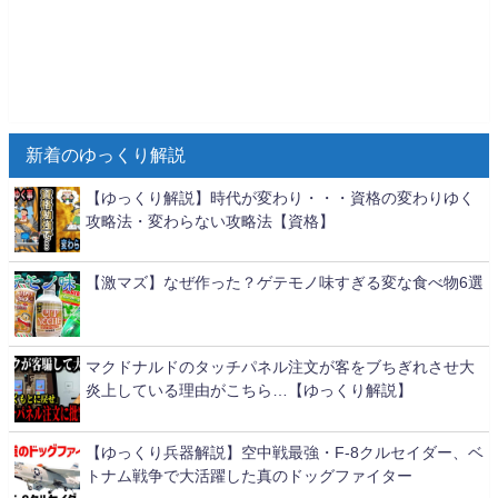
新着のゆっくり解説
【ゆっくり解説】時代が変わり・・・資格の変わりゆく
攻略法・変わらない攻略法【資格】
【激マズ】なぜ作った？ゲテモノ味すぎる変な食べ物6選
マクドナルドのタッチパネル注文が客をブちぎれさせ大
炎上している理由がこちら…【ゆっくり解説】
【ゆっくり兵器解説】空中戦最強・F-8クルセイダー、ベ
トナム戦争で大活躍した真のドッグファイター