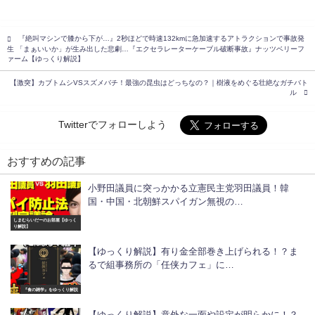
『絶叫マシンで膝から下が…』2秒ほどで時速132kmに急加速するアトラクションで事故発
生 「まぁいいか」が生み出した悲劇…『エクセラレーターケーブル破断事故』ナッツベリーフ
ァーム【ゆっくり解説】
【激突】カブトムシVSスズメバチ！最強の昆虫はどっちなの？｜樹液をめぐる壮絶なガチバト
ル
Twitterでフォローしよう
おすすめの記事
小野田議員に突っかかる立憲民主党羽田議員！韓
国・中国・北朝鮮スパイガン無視の…
しまむらいだーのお部屋【ゆっく
り解説】
【ゆっくり解説】有り金全部巻き上げられる！？ま
るで組事務所の「任侠カフェ」に…
『食の雑学』をゆっくり解説
【ゆっくり解説】意外な一面や設定が明らかに！？