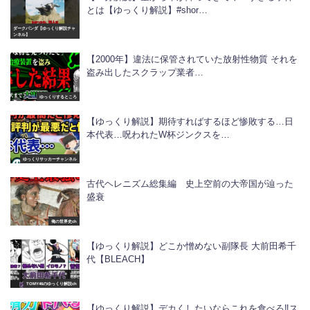
とは【ゆっくり解説】#shor…
ダークパンダ【ゆっくり解説チャ
ンネル】
【2000年】違法に保管されていた放射性物質 それを
盗み出したスクラップ業者…
ゆっくりするところ
【ゆっくり解説】期待すればするほど惨敗する…日
本代表…呪われたW杯ジンクスを…
ゆっくりサッカーチャンネル
古代ヘレニズム総集編 史上空前の大帝国が辿った
盛衰
俺の世界史ch
【ゆっくり解説】どこか憎めない副隊長 大前田希千
代【BLEACH】
TOMY46のゆっくり解説ch
【ゆっくり解説】デカくしたいならこれを食べろ‼︎ス