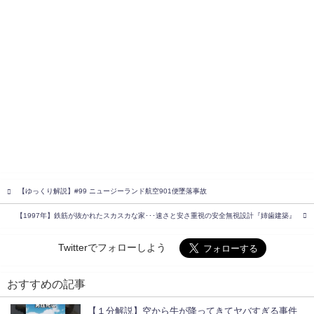
【ゆっくり解説】#99 ニュージーランド航空901便墜落事故
【1997年】鉄筋が抜かれたスカスカな家･･･速さと安さ重視の安全無視設計『姉歯建築』
Twitterでフォローしよう
おすすめの記事
【１分解説】空から牛が降ってきてヤバすぎる事件