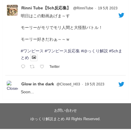
Rinni Tube【5ch反応集】
@RinniTube
·
19 5月 2023
明日はこの動画あげま～す
モーリーがモリでモリ人間と大怪獣バトル！
モーリー好きだわぁ～～ｗ
#ワンピース
#ワンピース反応集
#ゆっくり解説
#5chま
とめ
Twitter
Glow in the dark
@Closed_H03
·
19 5月 2023
Soon...
05/20/17:00～
【忍】ゆっくり季節性ドネート2021初夏22･23春/異世
界ファンタジー回解説【殺】～トリダ編
お問い合わせ
◆
https://youtu.be/-B-13G6adWA
ゆっくり解説まとめ All Rights Reserved.
◆
https://www.nicovideo.jp/watch/sm42161719
#季節性ドネート2023
春