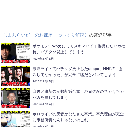
しまむらいだーのお部屋【ゆっくり解説】
の関連記事
ポケモンGoバカにしてスキマバイト推奨したバカ社
長、バチクソ炎上してしまう
2025年12月6日
原爆ライトでバチクソ炎上したaespa、NHKの「意
図してなかった」が完全に嘘だとバレてしまう
2025年12月5日
自民と維新の定数削減合意、パヨクがめちゃくちゃ
バカを晒してしまう
2025年12月4日
ホロライブの天音かなたさん卒業。卒業理由が完全
に事務所責なんじゃないのこれ
2025年12月3日