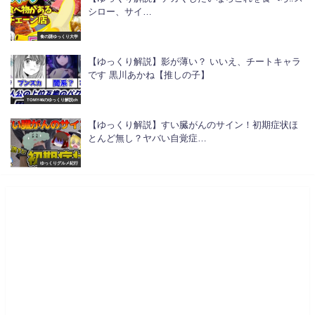
シロー、サイ…
食の謎ゆっくり大学
【ゆっくり解説】影が薄い？ いいえ、チートキャラ
です 黒川あかね【推しの子】
TOMY46のゆっくり解説ch
【ゆっくり解説】すい臓がんのサイン！初期症状ほ
とんど無し？ヤバい自覚症…
ゆっくりグルメ紀行