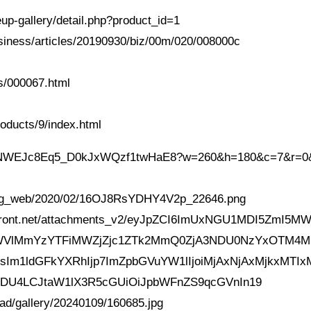
eup-gallery/detail.php?product_id=1
business/articles/20190930/biz/00m/020/008000c
ws/000067.html
roducts/9/index.html
/OIP.NWEJc8Eq5_D0kJxWQzf1twHaE8?w=260&h=180&c=7&r=0
_img_web/2020/02/16OJ8RsYDHY4V2p_22646.png
udfront.net/attachments_v2/eyJpZCI6ImUxNGU1MDI5ZmI5M
VlMmYzYTFiMWZjZjc1ZTk2MmQ0ZjA3NDU0NzYxOTM4M
IsIm1ldGFkYXRhIjp7ImZpbGVuYW1lIjoiMjAxNjAxMjkxMTIx
MDU4LCJtaW1lX3R5cGUiOiJpbWFnZS9qcGVnIn19
ad/gallery/20240109/160685.jpg