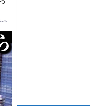
っ
ムの人