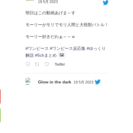
19 5月 2023
明日はこの動画あげま～す
モーリーがモリでモリ人間と大怪獣バトル！
モーリー好きだわぁ～～ｗ
#ワンピース
#ワンピース反応集
#ゆっくり
解説
#5chまとめ
Twitter
Glow in the dark
19 5月 2023
Soon...
05/20/17:00～
【忍】ゆっくり季節性ドネート2021初夏22･
23春/異世界ファンタジー回解説【殺】～ト
リダ編
◆
https://youtu.be/-B-13G6adWA
◆
https://www.nicovideo.jp/watch/sm42161719