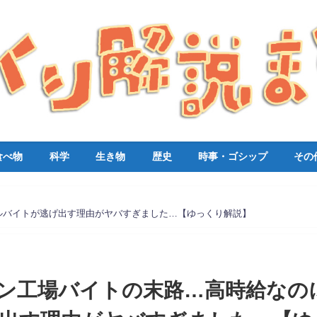
食べ物
科学
生き物
歴史
時事・ゴシップ
その
ルバイトが逃げ出す理由がヤバすぎました…【ゆっくり解説】
ン工場バイトの末路…高時給なの