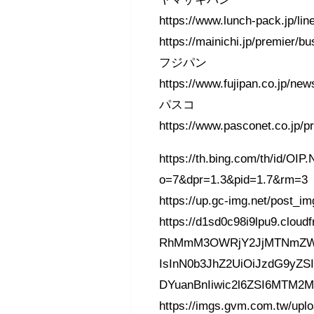
https://www.lunch-pack.jp/lin
https://mainichi.jp/premier/
フジパン
https://www.fujipan.co.jp/ne
パスコ
https://www.pasconet.co.jp/p
https://th.bing.com/th/id
o=7&dpr=1.3&pid=1.7&rm=3
https://up.gc-img.net/post
https://d1sd0c98i9lpu9.clo
RhMmM3OWRjY2JjMTNmZW
IsInN0b3JhZ2UiOiJzdG9yZS
DYuanBnIiwic2l6ZSI6MTM2
https://imgs.gvm.com.tw/uplo