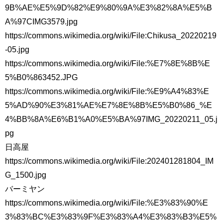
9B%AE%E5%9D%82%E9%80%9A%E3%82%8A%E5%B
A%97CIMG3579.jpg
https://commons.wikimedia.org/wiki/File:Chikusa_20220219
-05.jpg
https://commons.wikimedia.org/wiki/File:%E7%8E%8B%E
5%B0%863452.JPG
https://commons.wikimedia.org/wiki/File:%E9%A4%83%E
5%AD%90%E3%81%AE%E7%8E%8B%E5%B0%86_%E
4%BB%8A%E6%B1%A0%E5%BA%97IMG_20220211_05.j
pg
日高屋
https://commons.wikimedia.org/wiki/File:202401281804_IM
G_1500.jpg
バーミヤン
https://commons.wikimedia.org/wiki/File:%E3%83%90%E
3%83%BC%E3%83%9F%E3%83%A4%E3%83%B3%E5%