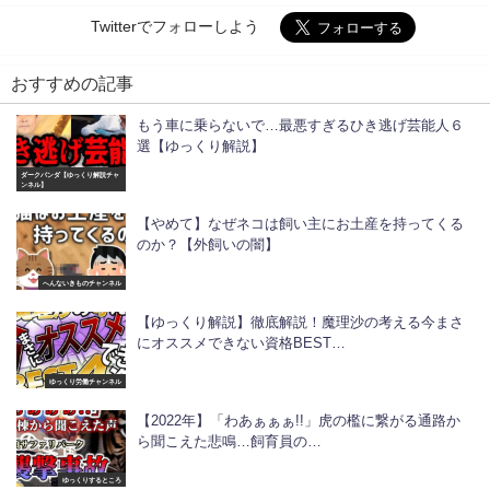
Twitterでフォローしよう
おすすめの記事
もう車に乗らないで…最悪すぎるひき逃げ芸能人６
選【ゆっくり解説】
ダークパンダ【ゆっくり解説チャ
ンネル】
【やめて】なぜネコは飼い主にお土産を持ってくる
のか？【外飼いの闇】
へんないきものチャンネル
【ゆっくり解説】徹底解説！魔理沙の考える今まさ
にオススメできない資格BEST…
ゆっくり労働チャンネル
【2022年】「わあぁぁぁ!!」虎の檻に繋がる通路か
ら聞こえた悲鳴…飼育員の…
ゆっくりするところ