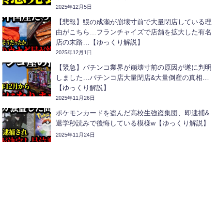
2025年12月5日
【悲報】鰻の成瀬が崩壊寸前で大量閉店している理
由がこちら…フランチャイズで店舗を拡大した有名
店の末路…【ゆっくり解説】
2025年12月1日
【緊急】パチンコ業界が崩壊寸前の原因が遂に判明
しました…パチンコ店大量閉店&大量倒産の真相…
【ゆっくり解説】
2025年11月26日
ポケモンカードを盗んだ高校生強盗集団、即逮捕&
退学秒読みで後悔している模様w【ゆっくり解説】
2025年11月24日