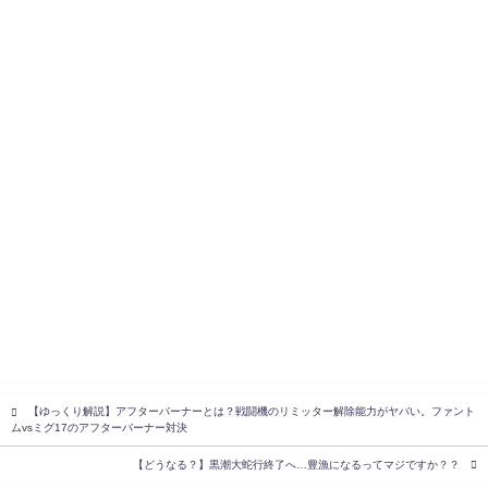
【ゆっくり解説】アフターバーナーとは？戦闘機のリミッター解除能力がヤバい。ファント
ムvsミグ17のアフターバーナー対決
【どうなる？】黒潮大蛇行終了へ…豊漁になるってマジですか？？