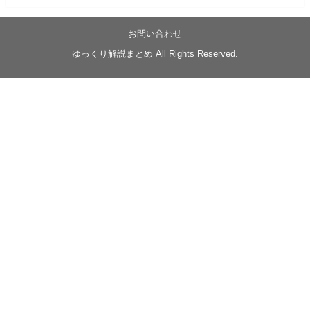
05/20/17:00～
【忍】ゆっくり季節性ドネート2021初夏22･23春/異世
界ファンタジー回解説【殺】～トリダ編
お問い合わせ
◆
https://youtu.be/-B-13G6adWA
ゆっくり解説まとめ All Rights Reserved.
◆
https://www.nicovideo.jp/watch/sm42161719
#季節性ドネート2023
春
#ニンジャスレイヤー
#ゆっくり解説
Glow in the dark
@Closed_H03
LV3トリダ・チュンイチ：リー先生に設計図を託
す。（元の次元に帰れたか不明）
#ニンジャスレイヤー #季節性ドネート2023春 #ウ
キヨエ
2
1
Twitter
みかん
@z1dgxO4xraffQKq
·
19 5月 2023
ow2グラマスで使われてるダメージヒーローTOP500 の
使用率の動画あげました！