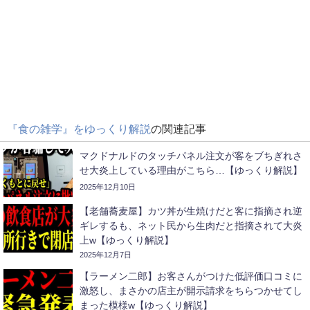
『食の雑学』をゆっくり解説
の関連記事
マクドナルドのタッチパネル注文が客をブちぎれさ
せ大炎上している理由がこちら…【ゆっくり解説】
2025年12月10日
【老舗蕎麦屋】カツ丼が生焼けだと客に指摘され逆
ギレするも、ネット民から生肉だと指摘されて大炎
上w【ゆっくり解説】
2025年12月7日
【ラーメン二郎】お客さんがつけた低評価口コミに
激怒し、まさかの店主が開示請求をちらつかせてし
まった模様w【ゆっくり解説】