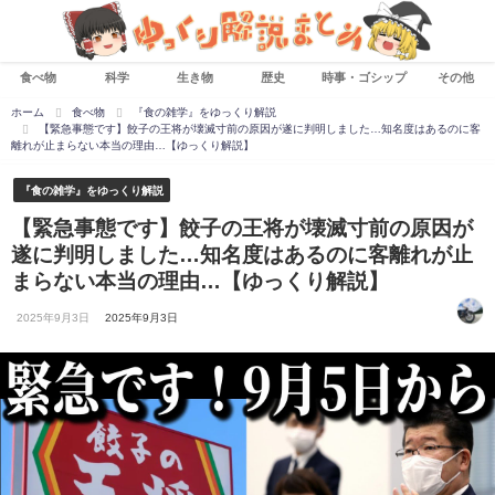
食べ物
科学
生き物
歴史
時事・ゴシップ
その他
ホーム
食べ物
『食の雑学』をゆっくり解説
【緊急事態です】餃子の王将が壊滅寸前の原因が遂に判明しました…知名度はあるのに客
離れが止まらない本当の理由…【ゆっくり解説】
『食の雑学』をゆっくり解説
【緊急事態です】餃子の王将が壊滅寸前の原因が
遂に判明しました…知名度はあるのに客離れが止
まらない本当の理由…【ゆっくり解説】
2025年9月3日
2025年9月3日