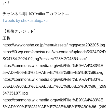
い！
チャンネル専用のTwitterアカウント↓↓
Tweets by shokuzatugaku
【画像クレジット】
王将
https://www.ohsho.co.jp/menu/assets/img/gyoza202205.jpg
https://i0.wp.com/ometsu.net/wp-content/uploads/2024/02/D
SC4784-2024-02.jpg?resize=728%2C486&ssl=1
https://commons.wikimedia.org/wiki/File:%E9%A4%83%E
5%AD%90%E3%81%AE%E7%8E%8B%E5%B0%86.svg
https://commons.wikimedia.org/wiki/File:%E9%A4%83%E
5%AD%90%E3%81%AE%E7%8E%8B%E5%B0%86_(269
54735187).jpg
https://commons.wikimedia.org/wiki/File:%E9%A4%83%E
5%AD%90%E3%81%AE%E7%8E%8B%E5%B0%86_(269