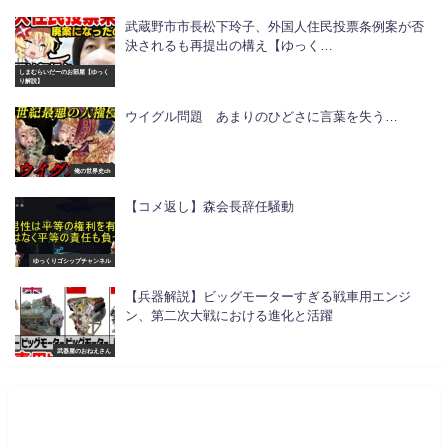
武蔵野市市長松下玲子、外国人住民投票条例案が否
決されるも再提出の構え【ゆっく…
しまむらいだーのお部屋【ゆっく
り解説】
ウイグル問題 あまりのひどさに言葉を失う…
俺の世界史ch
【コメ返し】森会長辞任騒動
ゆっくりゴシップチャンネル
【兵器解説】ビッグモーターすぎる戦車用エンジ
ン、第二次大戦における進化と活躍
武器屋のおねえさん