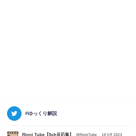
#ゆっくり解説
Rinni Tube【5ch反応集】
@RinniTube
·
19 5月 2023