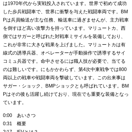
は1970年代から実戦投入されています。世界で初めて成功
した歩兵戦闘車で、世界に衝撃を与えた戦闘車両です。BM
Pは兵員輸送が主な任務、輸送車に過ぎませんが、主力戦車
を倒すほど高い攻撃力を持っています。マリュートカ、西
側ではサガーと呼ばれた対戦車ミサイルを装備しており、
これが非常に大きな戦果を上げました。マリュートカは有
線式の誘導兵器、オペレーターが手動操作で誘導するサイ
コミュ兵器です。命中させるには職人技が必要で、当てる
のは難しいです。にもかかわらず、第4次中東戦争では800
両以上の戦車や戦闘車両を撃破しています。この出来事は
サガー・ショック、BMPショックとも呼ばれています。BM
Pはその後も活躍し続けており、現在でも重要な装備となっ
ています。
0:00 あいさつ
0:31 概要
2:17 IFVとは？