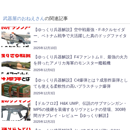
武器屋のおねえさん
の関連記事
【ゆっくり兵器解説】空中戦最強・F-8クルセイダ
ー、ベトナム戦争で大活躍した真のドッグファイタ
ー
2025年12月10日
【ゆっくり兵器解説】F4ファントムⅡ、最強の火力
を持ったアメリカ海軍のモンスター艦載機
2025年12月6日
【ゆっくり兵器解説】C4爆弾とは？成形炸薬弾とし
ても使える柔軟性の高いプラスチック爆弾
2025年12月3日
【ドルフロ2】H&K UMP、伝説のサブマシンガン・
MP5の後継を装備するリヴァとレナの登場、300時
間ガチプレイ・レビュー【ゆっくり解説】
2025年12月2日