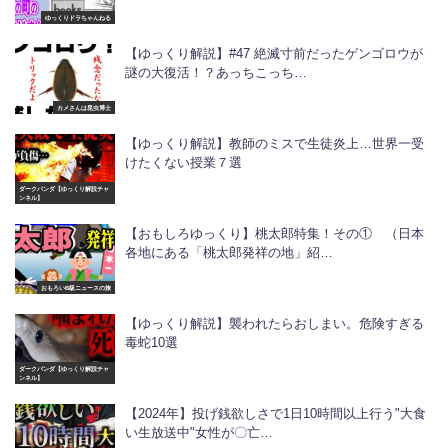
ゆっくりドラちゃんねる
【ゆっくり解説】#47 絶滅寸前だったゲンゴロウが
謎の大復活！？あっちこっち…
カメさんは昆虫博士
【ゆっくり解説】教師のミスで生徒炎上…世界一受
けたくない授業７選
ダークパンダ【ゆっくり解説チャ
ンネル】
【おもしろゆっくり】桃太郎特集！その① （日本
各地にある「桃太郎発祥の地」紹…
おもろいB級ニュースの旅
【ゆっくり解説】襲われたらおしまい。危険すぎる
毒蛇10選
ダークパンダ【ゆっくり解説チャ
ンネル】
【2024年】投げ銭欲しさで1日10時間以上行う"大食
い生放送中"女性が〇亡…