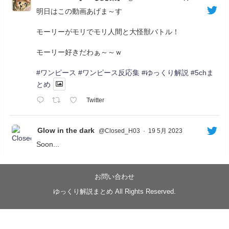
明日はこの動画あげま～す
モーリーがモリでモリ人間と大怪獣バトル！
モーリー好きだわぁ～～ｗ
#ワンピース
#ワンピース反応集
#ゆっくり解説
#5chま
とめ
Twitter
Glow in the dark
@Closed_H03
·
19 5月 2023
Soon...
05/20/17:00～
【忍】ゆっくり季節性ドネート2021初夏22･23春/異世
界ファンタジー回解説【殺】～トリダ編
お問い合わせ
◆
https://youtu.be/-B-13G6adWA
ゆっくり解説まとめ All Rights Reserved.
◆
https://www.nicovideo.jp/watch/sm42161719
#季節性ドネート2023
春
#ニンジャスレイヤー
#ゆっくり解説