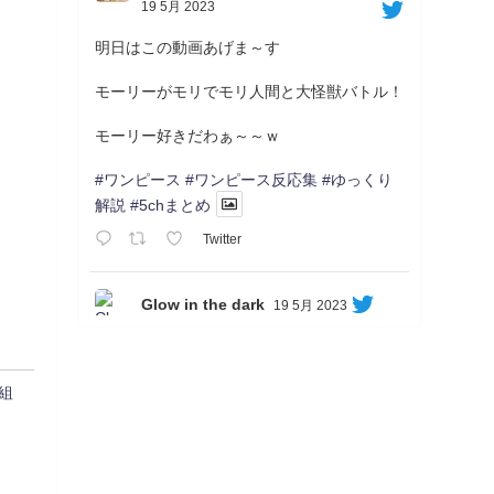
19 5月 2023
明日はこの動画あげま～す
モーリーがモリでモリ人間と大怪獣バトル！
モーリー好きだわぁ～～ｗ
#ワンピース
#ワンピース反応集
#ゆっくり
解説
#5chまとめ
Twitter
Glow in the dark
19 5月 2023
Soon...
05/20/17:00～
【忍】ゆっくり季節性ドネート2021初夏22･
組
23春/異世界ファンタジー回解説【殺】～ト
リダ編
◆
https://youtu.be/-B-13G6adWA
◆
https://www.nicovideo.jp/watch/sm42161719