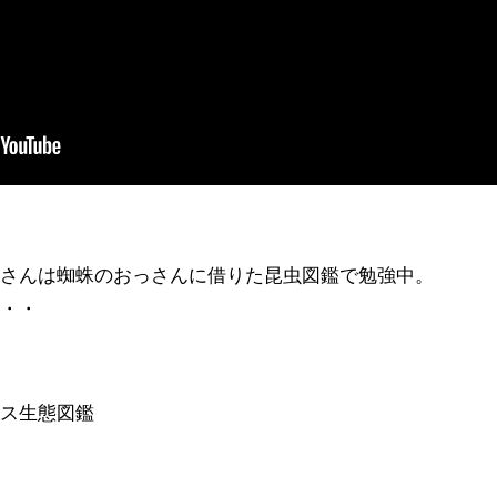
メさんは蜘蛛のおっさんに借りた昆虫図鑑で勉強中。
・・・
リス生態図鑑