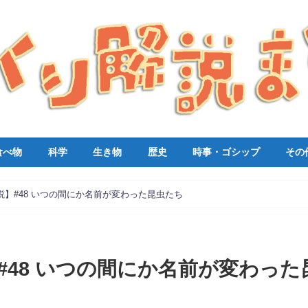
食べ物
科学
生き物
歴史
時事・ゴシップ
その
説】#48 いつの間にか名前が変わった昆虫たち
#48 いつの間にか名前が変わった