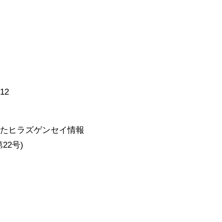
12
て
れたヒラズゲンセイ情報
22号)