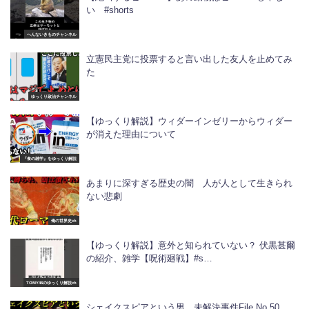
い #shorts
へんないきものチャンネル
立憲民主党に投票すると言い出した友人を止めてみ
た
ゆっくり政治チャンネル
【ゆっくり解説】ウィダーインゼリーからウィダー
が消えた理由について
『食の雑学』をゆっくり解説
あまりに深すぎる歴史の闇 人が人として生きられ
ない悲劇
俺の世界史ch
【ゆっくり解説】意外と知られていない？ 伏黒甚爾
の紹介、雑学【呪術廻戦】#s…
TOMY46のゆっくり解説ch
シェイクスピアという男 未解決事件File.No.50