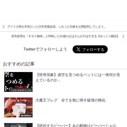
アメリカ側も本気だった日米首脳会談、しれっと石破を公開処刑してしまう。
高市総理を『キモイ物体』と呼称した52歳のおばさんがやばすぎる【ゆっくり解説】
Twitterでフォローしよう
おすすめの記事
【怪奇現象】虚空を見つめるペットには一体何が見
えているのか…
へんないきものチャンネル
大魔王フレグ 全てを無に帰す破壊の権化
俺の世界史ch
【絶叫するビーバー】あの動物はビーバーじゃな