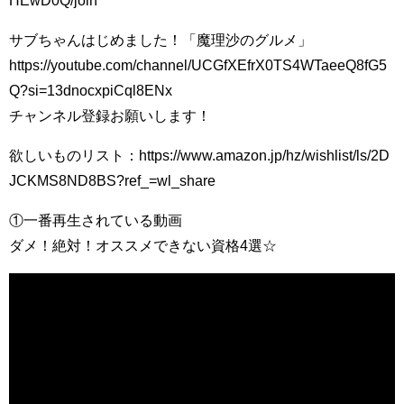
HEwD0Q/join
サブちゃんはじめました！「魔理沙のグルメ」
https://youtube.com/channel/UCGfXEfrX0TS4WTaeeQ8fG5
Q?si=13dnocxpiCql8ENx
チャンネル登録お願いします！
欲しいものリスト：https://www.amazon.jp/hz/wishlist/ls/2D
JCKMS8ND8BS?ref_=wl_share
①一番再生されている動画
ダメ！絶対！オススメできない資格4選☆