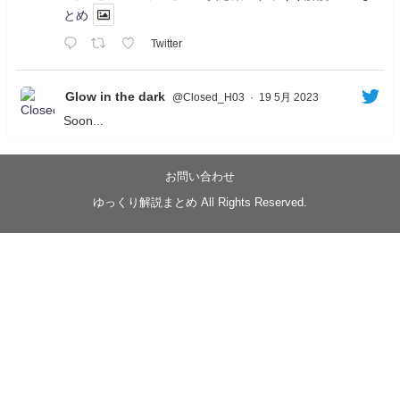
とめ
Twitter
Glow in the dark
@Closed_H03
·
19 5月 2023
Soon...
05/20/17:00～
【忍】ゆっくり季節性ドネート2021初夏22･23春/異世
界ファンタジー回解説【殺】～トリダ編
お問い合わせ
◆
https://youtu.be/-B-13G6adWA
ゆっくり解説まとめ All Rights Reserved.
◆
https://www.nicovideo.jp/watch/sm42161719
#季節性ドネート2023
春
#ニンジャスレイヤー
#ゆっくり解説
Glow in the dark
@Closed_H03
LV3トリダ・チュンイチ：リー先生に設計図を託
す。（元の次元に帰れたか不明）
#ニンジャスレイヤー #季節性ドネート2023春 #ウ
キヨエ
2