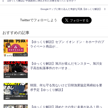
【ゆっくり解説】中国政府に弾圧された宗教を知っていますか？
Googleマップに映り込んだ奇妙な写真【ゆっくり解説】
Twitterでフォローしよう
おすすめの記事
【ゆっくり解説】セブン イオン ドン・キホーテのプ
ライベート商品が…
ゆっくりグルメ紀行
【ゆっくり解説】旭川が産んだモンスター。旭川女
子高生転落事件のヤバすき…
ダークパンダ【ゆっくり解説チャ
ンネル】
韓国、何も守る気ないけど日韓漁業協定再締結を要
求予定【ゆっくり解説】
しまむらいだーのお部屋【ゆっく
り解説】
【ゆっくり解説】諦めたその先に未来がある！培っ