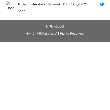
Glow in the dark
@Closed_H03
·
19 5月 2023
Soon...
05/20/17:00～
【忍】ゆっくり季節性ドネート2021初夏22･23春/異世
界ファンタジー回解説【殺】～トリダ編
お問い合わせ
◆
https://youtu.be/-B-13G6adWA
ゆっくり解説まとめ All Rights Reserved.
◆
https://www.nicovideo.jp/watch/sm42161719
#季節性ドネート2023
春
#ニンジャスレイヤー
#ゆっくり解説
Glow in the dark
@Closed_H03
LV3トリダ・チュンイチ：リー先生に設計図を託
す。（元の次元に帰れたか不明）
#ニンジャスレイヤー #季節性ドネート2023春 #ウ
キヨエ
2
1
Twitter
みかん
@z1dgxO4xraffQKq
·
19 5月 2023