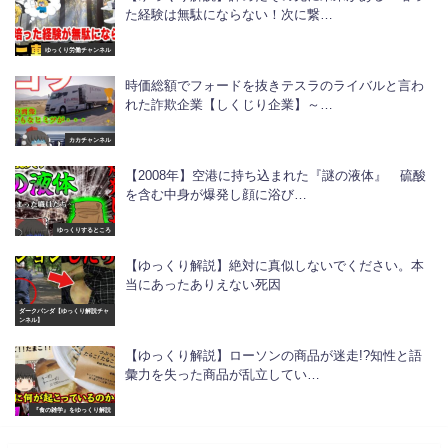
た経験は無駄にならない！次に繋…
ゆっくり労働チャンネル
時価総額でフォードを抜きテスラのライバルと言わ
れた詐欺企業【しくじり企業】～…
カカチャンネル
【2008年】空港に持ち込まれた『謎の液体』 硫酸
を含む中身が爆発し顔に浴び…
ゆっくりするところ
【ゆっくり解説】絶対に真似しないでください。本
当にあったありえない死因
ダークパンダ【ゆっくり解説チャ
ンネル】
【ゆっくり解説】ローソンの商品が迷走!?知性と語
彙力を失った商品が乱立してい…
『食の雑学』をゆっくり解説