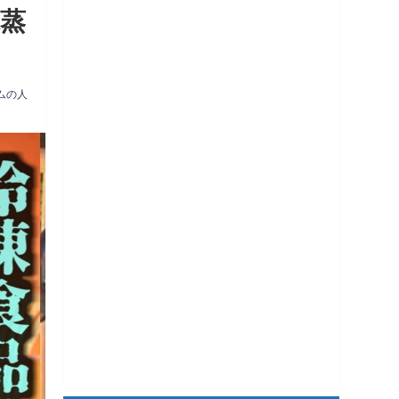
水蒸
ムの人