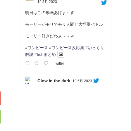
19 5月 2023
明日はこの動画あげま～す
モーリーがモリでモリ人間と大怪獣バトル！
モーリー好きだわぁ～～ｗ
#ワンピース
#ワンピース反応集
#ゆっくり
解説
#5chまとめ
Twitter
Glow in the dark
19 5月 2023
Soon...
05/20/17:00～
【忍】ゆっくり季節性ドネート2021初夏22･
23春/異世界ファンタジー回解説【殺】～ト
リダ編
◆
https://youtu.be/-B-13G6adWA
◆
https://www.nicovideo.jp/watch/sm42161719