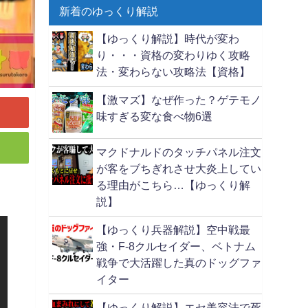
新着のゆっくり解説
【ゆっくり解説】時代が変わ
り・・・資格の変わりゆく攻略
法・変わらない攻略法【資格】
【激マズ】なぜ作った？ゲテモノ
味すぎる変な食べ物6選
マクドナルドのタッチパネル注文
が客をブちぎれさせ大炎上してい
る理由がこちら…【ゆっくり解
説】
【ゆっくり兵器解説】空中戦最
強・F-8クルセイダー、ベトナム
戦争で大活躍した真のドッグファ
イター
【ゆっくり解説】エセ美容法で死