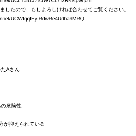
hannel/UCcT5a1J7XJW7CLYI2RKl4pw/join
いましたので、もしよろしければ合わせてご覧ください。
channel/UCWIqqIEyiRdwRe4Udha9MRQ
いたAさん
為の危険性
は水分が抑えられている