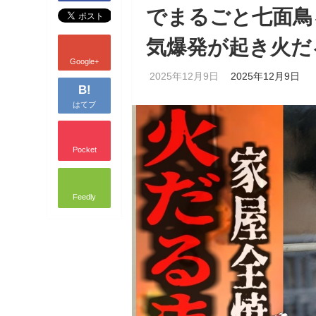
でまるごと七面鳥
気爆発が起き火だ
Google+
2025年12月9日
2025年12月9日
B!
はてブ
Pocket
Feedly