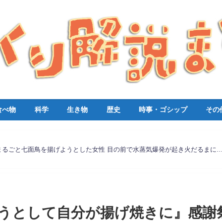
食べ物
科学
生き物
歴史
時事・ゴシップ
その
まるごと七面鳥を揚げようとした女性 目の前で水蒸気爆発が起き火だるまに
うとして自分が揚げ焼きに』感謝