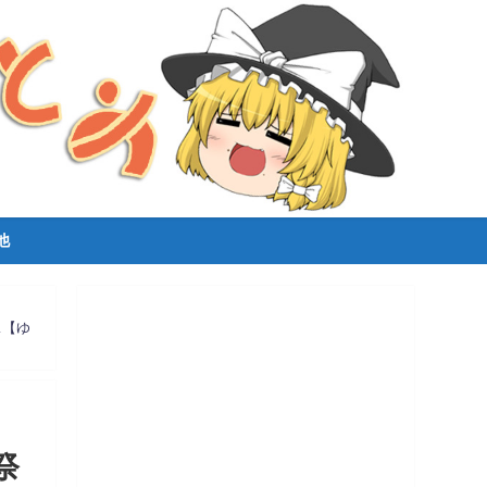
他
…【ゆ
祭