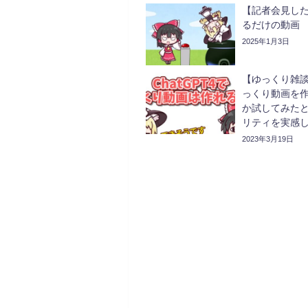
【記者会見し
るだけの動画
2025年1月3日
【ゆっくり雑談】
っくり動画を
か試してみた
リティを実感した
2023年3月19日