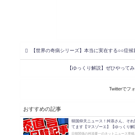
【世界の奇病シリーズ】本当に実在する○○症候
【ゆっくり解説】ぜひやってみ
Twitter
おすすめの記事
韓国仰天ニュース！舛添さん、それ
てます【マスゾーエ】【ゆっくり解
日韓関係の舛添要一のネットニュース寄稿