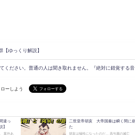
群【ゆっくり解説】
てください。普通の人は聞き取れません。『絶対に錯覚する音
でフォローしよう
間違っ
二世皇帝胡亥 大帝国秦は瞬く間に
説】
た
、 案外あ
胡亥は犠牲になったのだ… 高句麗の滅亡