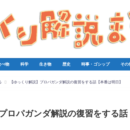
食べ物
科学
生き物
歴史
時事・ゴシップ
その
る
【ゆっくり解説】プロパガンダ解説の復習をする話【本番は明日】
プロパガンダ解説の復習をする話