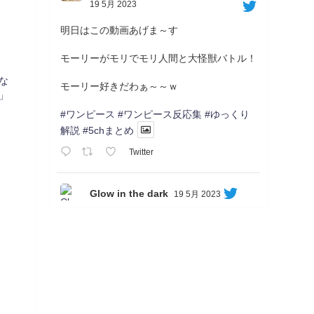
19 5月 2023
明日はこの動画あげま～す
モーリーがモリでモリ人間と大怪獣バトル！
な
モーリー好きだわぁ～～ｗ
」
#ワンピース
#ワンピース反応集
#ゆっくり
解説
#5chまとめ
Twitter
Glow in the dark
19 5月 2023
Soon...
05/20/17:00～
【忍】ゆっくり季節性ドネート2021初夏22･
23春/異世界ファンタジー回解説【殺】～ト
リダ編
◆
https://youtu.be/-B-13G6adWA
◆
https://www.nicovideo.jp/watch/sm42161719