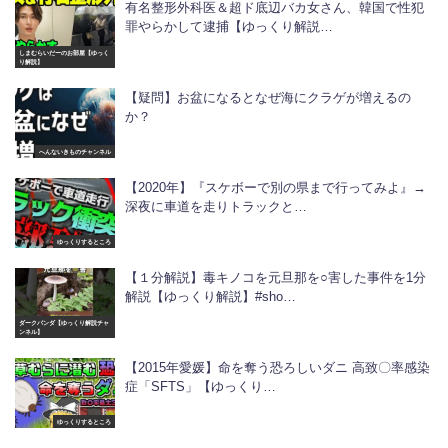
有名整形外科医＆超ド底辺バカ女さん、韓国で性犯
罪やらかして逮捕【ゆっくり解説…
しまむらいだーのお部屋【ゆっく
り解説】
【疑問】お盆になるとなぜ海にクラゲが増えるの
か？
へんないきものチャンネル
【2020年】『スケボーで別の県まで行ってみよ』→
深夜に車道を走りトラックと…
ゆっくりするところ
【１分解説】毒キノコを元旦那を○害した事件を1分
解説【ゆっくり解説】#sho…
ダークパンダ【ゆっくり解説チャ
ンネル】
【2015年愛媛】命を奪う恐ろしいダニ 高致〇率感染
症「SFTS」【ゆっくり…
ゆっくりするところ