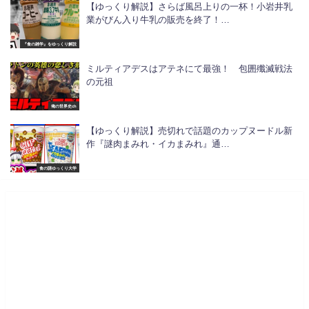
【ゆっくり解説】さらば風呂上りの一杯！小岩井乳
業がびん入り牛乳の販売を終了！…
『食の雑学』をゆっくり解説
ミルティアデスはアテネにて最強！ 包囲殲滅戦法
の元祖
俺の世界史ch
【ゆっくり解説】売切れで話題のカップヌードル新
作『謎肉まみれ・イカまみれ』通…
食の謎ゆっくり大学