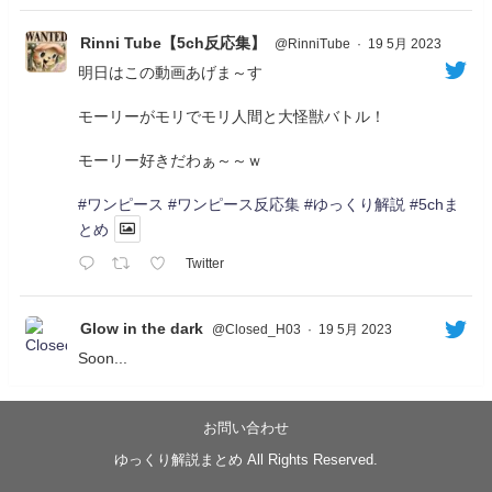
Rinni Tube【5ch反応集】
@RinniTube
·
19 5月 2023
明日はこの動画あげま～す
モーリーがモリでモリ人間と大怪獣バトル！
モーリー好きだわぁ～～ｗ
#ワンピース
#ワンピース反応集
#ゆっくり解説
#5chま
とめ
Twitter
Glow in the dark
@Closed_H03
·
19 5月 2023
Soon...
05/20/17:00～
【忍】ゆっくり季節性ドネート2021初夏22･23春/異世
界ファンタジー回解説【殺】～トリダ編
お問い合わせ
◆
https://youtu.be/-B-13G6adWA
ゆっくり解説まとめ All Rights Reserved.
◆
https://www.nicovideo.jp/watch/sm42161719
#季節性ドネート2023
春