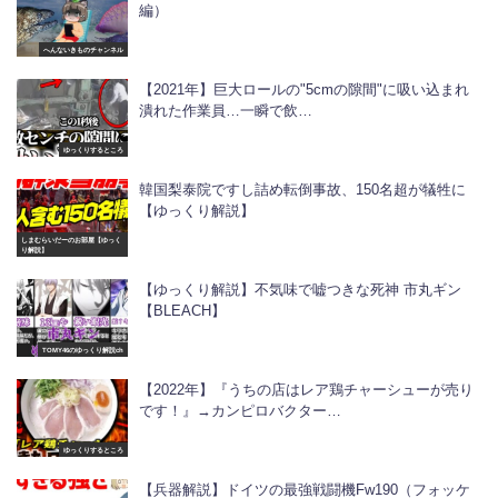
編）
へんないきものチャンネル
【2021年】巨大ロールの"5cmの隙間"に吸い込まれ
潰れた作業員…一瞬で飲…
ゆっくりするところ
韓国梨泰院ですし詰め転倒事故、150名超が犠牲に
【ゆっくり解説】
しまむらいだーのお部屋【ゆっく
り解説】
【ゆっくり解説】不気味で嘘つきな死神 市丸ギン
【BLEACH】
TOMY46のゆっくり解説ch
【2022年】『うちの店はレア鶏チャーシューが売り
です！』→カンピロバクター…
ゆっくりするところ
【兵器解説】ドイツの最強戦闘機Fw190（フォッケ