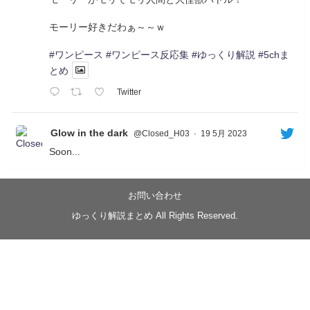
モーリー好きだわぁ～～ｗ
#ワンピース
#ワンピース反応集
#ゆっくり解説
#5chま
とめ
Twitter
Glow in the dark
@Closed_H03
·
19 5月 2023
Soon...
05/20/17:00～
【忍】ゆっくり季節性ドネート2021初夏22･23春/異世
界ファンタジー回解説【殺】～トリダ編
お問い合わせ
◆
https://youtu.be/-B-13G6adWA
ゆっくり解説まとめ All Rights Reserved.
◆
https://www.nicovideo.jp/watch/sm42161719
#季節性ドネート2023
春
#ニンジャスレイヤー
#ゆっくり解説
Glow in the dark
@Closed_H03
LV3トリダ・チュンイチ：リー先生に設計図を託