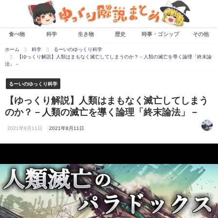
食べ物
科学
生き物
歴史
時事・ゴシップ
その他
ホーム
科学
るーいのゆっくり科学
【ゆっくり解説】人類はまもなく滅亡してしまうのか？－人類の滅亡を導く論理「終末論
法」－
るーいのゆっくり科学
【ゆっくり解説】人類はまもなく滅亡してしまう
のか？－人類の滅亡を導く論理「終末論法」－
2021年8月11日
2021年8月11日