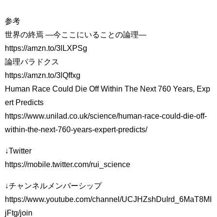
参考
世界の終焉 ―今ここにいることの論理―
https://amzn.to/3lLXPSg
論理パラドクス
https://amzn.to/3lQffxg
Human Race Could Die Off Within The Next 760 Years, Exp
ert Predicts
https://www.unilad.co.uk/science/human-race-could-die-off-
within-the-next-760-years-expert-predicts/
↓Twitter
https://mobile.twitter.com/rui_science
↓チャンネルメンバーシップ
https://www.youtube.com/channel/UCJHZshDuIrd_6MaT8MI
jFtg/join