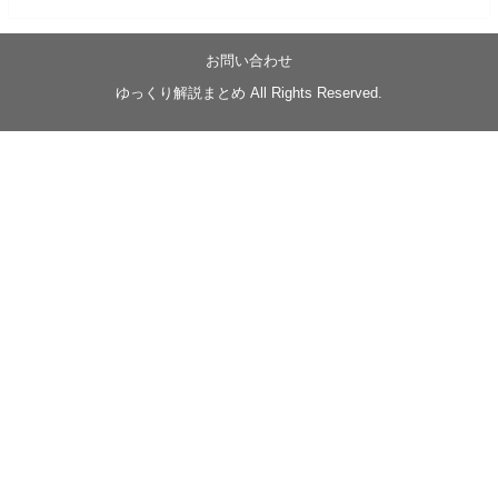
05/20/17:00～
【忍】ゆっくり季節性ドネート2021初夏22･23春/異世
界ファンタジー回解説【殺】～トリダ編
お問い合わせ
◆
https://youtu.be/-B-13G6adWA
ゆっくり解説まとめ All Rights Reserved.
◆
https://www.nicovideo.jp/watch/sm42161719
#季節性ドネート2023
春
#ニンジャスレイヤー
#ゆっくり解説
Glow in the dark
@Closed_H03
LV3トリダ・チュンイチ：リー先生に設計図を託
す。（元の次元に帰れたか不明）
#ニンジャスレイヤー #季節性ドネート2023春 #ウ
キヨエ
2
1
Twitter
みかん
@z1dgxO4xraffQKq
·
19 5月 2023
ow2グラマスで使われてるダメージヒーローTOP500 の
使用率の動画あげました！