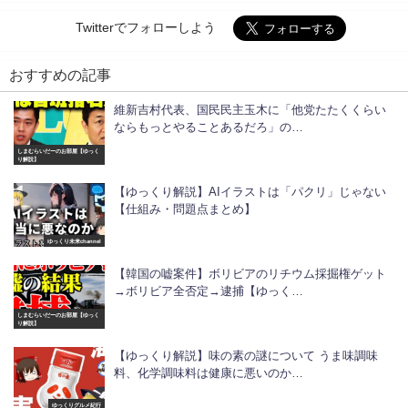
Twitterでフォローしよう
おすすめの記事
維新吉村代表、国民民主玉木に「他党たたくくらい
ならもっとやることあるだろ」の…
しまむらいだーのお部屋【ゆっく
り解説】
【ゆっくり解説】AIイラストは「パクリ」じゃない
【仕組み・問題点まとめ】
ゆっくり未来channel
【韓国の嘘案件】ボリビアのリチウム採掘権ゲット
→ボリビア全否定→逮捕【ゆっく…
しまむらいだーのお部屋【ゆっく
り解説】
【ゆっくり解説】味の素の謎について うま味調味
料、化学調味料は健康に悪いのか…
ゆっくりグルメ紀行