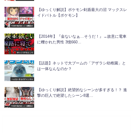
【ゆっくり解説】ポケモン剣盾最大の沼 マックスレ
イドバトル【ポケモン】
TOMY46のゆっくり解説ch
【2014年】『金ないなぁ…そうだ！』→故意に電車
に轢かれた男性 3憶660…
ゆっくりするところ
【話題】ネットで大ブームの「アザラシ幼稚園」と
は一体なんなのか？
へんないきものチャンネル
【ゆっくり解説】絶望的なシーンが多すぎる！？ 進
撃の巨人で絶望したシーン8選…
TOMY46のゆっくり解説ch