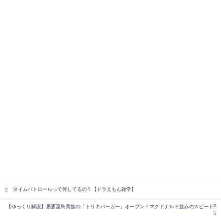
タイムパトロールって何してるの？【ドラえもん雑学】
【ゆっくり解説】居酒屋鳥貴族の「トリキバーガー」オープン！マクドナルド並みのスピード⁉︎