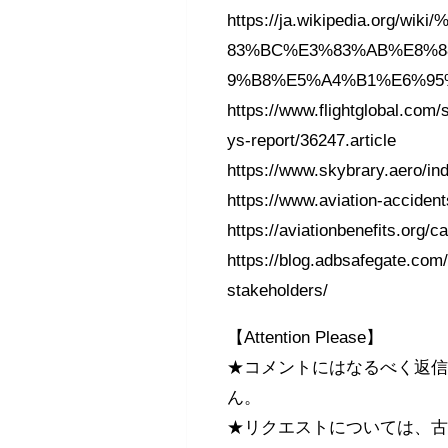
https://ja.wikipedia.o
83%BC%E3%83%AB%E8%8
9%B8%E5%A4%B1%E6%95
https://www.flightglobal.com/
ys-report/36247.article
https://www.skybrary.aero/i
https://www.aviation-accident
https://aviationbenefits.org/c
https://blog.adbsafegate.com/
stakeholders/
【Attention Please】
★コメントにはなるべく返
ん。
★リクエストについては、