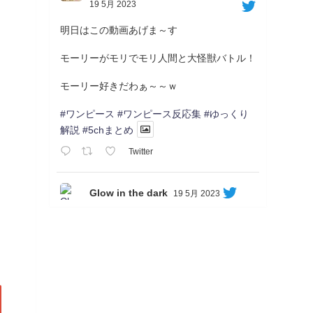
19 5月 2023
明日はこの動画あげま～す
モーリーがモリでモリ人間と大怪獣バトル！
モーリー好きだわぁ～～ｗ
#ワンピース
#ワンピース反応集
#ゆっくり
解説
#5chまとめ
Twitter
Glow in the dark
19 5月 2023
Soon...
05/20/17:00～
【忍】ゆっくり季節性ドネート2021初夏22･
23春/異世界ファンタジー回解説【殺】～ト
リダ編
◆
https://youtu.be/-B-13G6adWA
◆
https://www.nicovideo.jp/watch/sm42161719