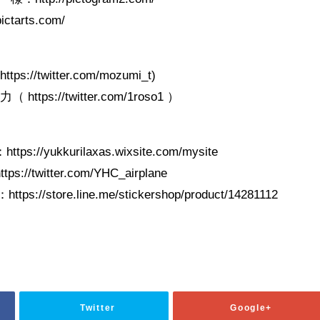
tarts.com/
twitter.com/mozumi_t)
s://twitter.com/1roso1 ）
yukkurilaxas.wixsite.com/mysite
witter.com/YHC_airplane​
/store.line.me/stickershop/product/14281112
Twitter
Google+