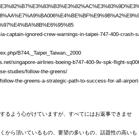
rg/wiki/%E3%82%B7%E3%83%B3%E3%82%AC%E3%83%9D%E3
8%AA%E7%A9%BA006%E4%BE%BF%E9%9B%A2%E9%
%97%E4%BA%8B%E6%95%85
sia-captain-ignored-crew-warnings-in-taipei-747-400-crash-s
ndex.php/B744,_Taipei_Taiwan,_2000
s.net/singapore-airlines-boeing-b747-400-9v-spk-flight-sq00
ase-studies/follow-the-greens/
follow-the-greens-a-strategic-path-to-success-for-all-airport
信するよう心がけていますが、すべてにはお返事できませ
古くから頂いているもの、要望の多いもの、話題性の高いも