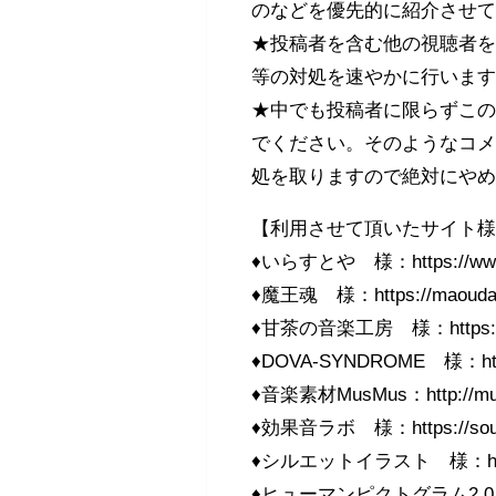
のなどを優先的に紹介させ
★投稿者を含む他の視聴者
等の対処を速やかに行いま
★中でも投稿者に限らずこ
でください。そのようなコ
処を取りますので絶対にや
【利用させて頂いたサイト
♦いらすとや 様：https://www.i
♦魔王魂 様：https://maoudama
♦甘茶の音楽工房 様：https://am
♦DOVA-SYNDROME 様：https:
♦音楽素材MusMus：http://mus
♦効果音ラボ 様：https://soundef
♦シルエットイラスト 様：https://w
♦ヒューマンピクトグラム2.0 様：ht