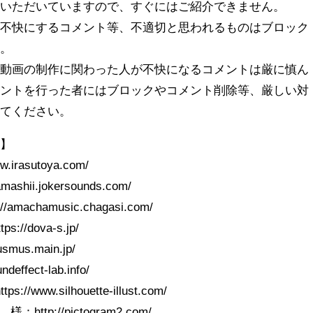
ていただいていますので、すぐにはご紹介できません。
を不快にするコメント等、不適切と思われるものはブロック
す。
の動画の制作に関わった人が不快になるコメントは厳に慎ん
メントを行った者にはブロックやコメント削除等、厳しい対
めてください。
様】
rasutoya.com/
shii.jokersounds.com/
achamusic.chagasi.com/
//dova-s.jp/
mus.main.jp/
fect-lab.info/
ww.silhouette-illust.com/
tp://pictogram2.com/