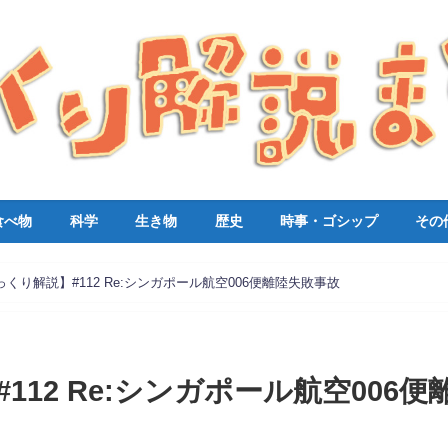
食べ物
科学
生き物
歴史
時事・ゴシップ
その
っくり解説】#112 Re:シンガポール航空006便離陸失敗事故
12 Re:シンガポール航空006便