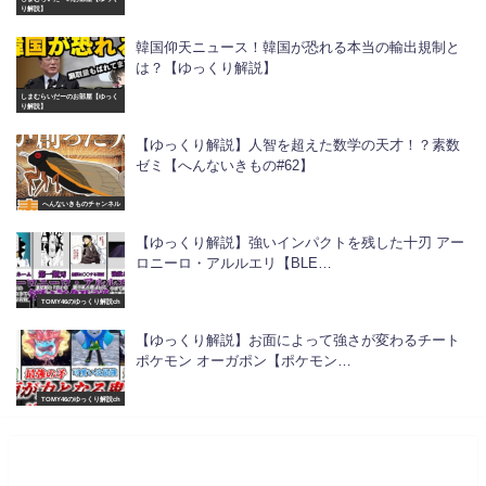
り解説】
韓国仰天ニュース！韓国が恐れる本当の輸出規制と
は？【ゆっくり解説】
しまむらいだーのお部屋【ゆっく
り解説】
【ゆっくり解説】人智を超えた数学の天才！？素数
ゼミ【へんないきもの#62】
へんないきものチャンネル
【ゆっくり解説】強いインパクトを残した十刃 アー
ロニーロ・アルルエリ【BLE…
TOMY46のゆっくり解説ch
【ゆっくり解説】お面によって強さが変わるチート
ポケモン オーガポン【ポケモン…
TOMY46のゆっくり解説ch