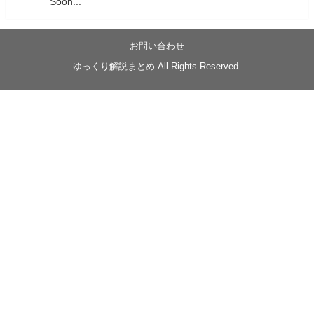
Soon...
05/20/17:00～
【忍】ゆっくり季節性ドネート2021初夏22･23春/異世
界ファンタジー回解説【殺】～トリダ編
お問い合わせ
◆
https://youtu.be/-B-13G6adWA
ゆっくり解説まとめ All Rights Reserved.
◆
https://www.nicovideo.jp/watch/sm42161719
#季節性ドネート2023
春
#ニンジャスレイヤー
#ゆっくり解説
Glow in the dark
@Closed_H03
LV3トリダ・チュンイチ：リー先生に設計図を託
す。（元の次元に帰れたか不明）
#ニンジャスレイヤー #季節性ドネート2023春 #ウ
キヨエ
2
1
Twitter
みかん
@z1dgxO4xraffQKq
·
19 5月 2023
ow2グラマスで使われてるダメージヒーローTOP500 の
使用率の動画あげました！