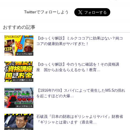
Twitterでフォローしよう
おすすめの記事
【ゆっくり解説】ミルクココアに効果はない？純コ
コアの健康効果がヤバすぎた！
ゆっくりグルメ紀行
【ゆっくり解説】今のうちに確認を！その資格講
座 国からお金もらえるかも！教育…
ゆっくり労働チャンネル
【1916年ｱﾒﾘｶ】スパイによって発生したM5.5の揺れ
を起こすほどの大爆…
ゆっくりするところ
石破茂『日本の財政はギリシャよりヤバイ』財務省
『ギリシャとは違います（過去発…
しまむらいだーのお部屋【ゆっく