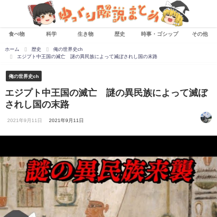
食べ物
科学
生き物
歴史
時事・ゴシップ
その他
ホーム
歴史
俺の世界史ch
エジプト中王国の滅亡 謎の異民族によって滅ぼされし国の末路
俺の世界史ch
エジプト中王国の滅亡 謎の異民族によって滅ぼ
されし国の末路
2021年9月11日
2021年9月11日