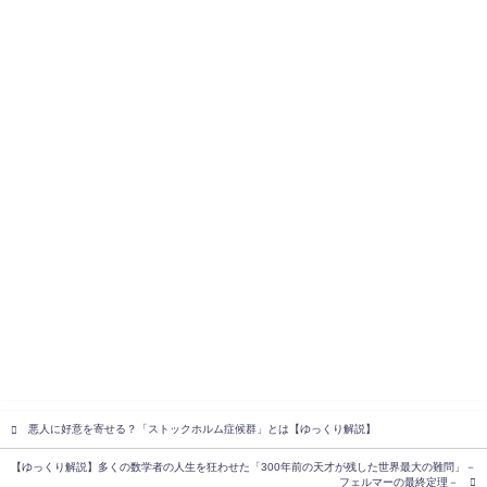
悪人に好意を寄せる？「ストックホルム症候群」とは【ゆっくり解説】
【ゆっくり解説】多くの数学者の人生を狂わせた「300年前の天才が残した世界最大の難問」－
フェルマーの最終定理－