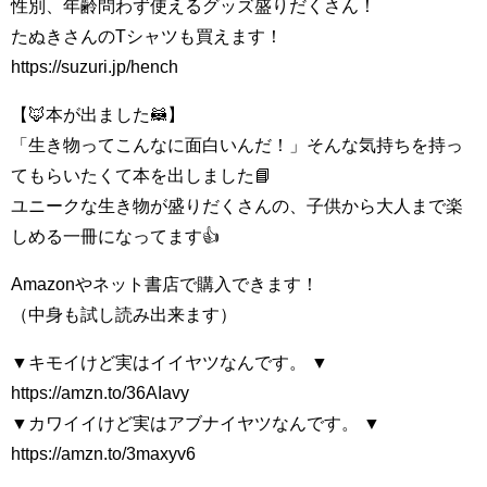
性別、年齢問わず使えるグッズ盛りだくさん！
たぬきさんのTシャツも買えます！
https://suzuri.jp/hench
【🦊本が出ました🦝】
「生き物ってこんなに面白いんだ！」そんな気持ちを持っ
てもらいたくて本を出しました📘
ユニークな生き物が盛りだくさんの、子供から大人まで楽
しめる一冊になってます👍
Amazonやネット書店で購入できます！
（中身も試し読み出来ます）
▼キモイけど実はイイヤツなんです。 ▼
https://amzn.to/36AIavy
▼カワイイけど実はアブナイヤツなんです。 ▼
https://amzn.to/3maxyv6