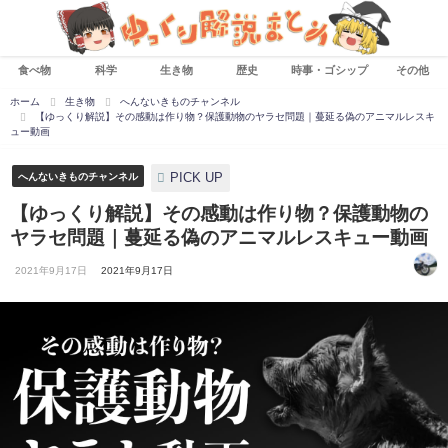
食べ物
科学
生き物
歴史
時事・ゴシップ
その他
ホーム
生き物
へんないきものチャンネル
【ゆっくり解説】その感動は作り物？保護動物のヤラセ問題｜蔓延る偽のアニマルレスキ
ュー動画
PICK UP
へんないきものチャンネル
【ゆっくり解説】その感動は作り物？保護動物の
ヤラセ問題｜蔓延る偽のアニマルレスキュー動画
2021年9月17日
2021年9月17日