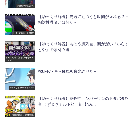
武器屋のおねえさん
【ゆっくり解説】光速に近づくと時間が遅れる？－
相対性理論とは何か－
るーいのゆっくり科学
【ゆっくり解説】もはや風刺画。闇が深い「いらす
とや」の素材９選
ダークパンダ【ゆっくり解説チャ
ンネル】
youkey - 空 - feat.AI東北きりたん
ゆっくりヒコーキチャンネル
【ゆっくり解説】意外性ナンバーワンのドダバタ忍
者 うずまきナルト第一部【NA…
TOMY46のゆっくり解説ch