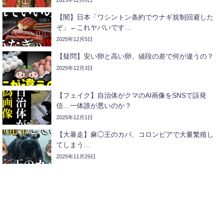
【闇】日本「ワシントン条約でウナギ規制回避した
ぞ」←これヤバいです…
2025年12月5日
【疑問】安い卵と高い卵、値段の差で何が違うの？
2025年12月3日
【フェイク】自治体がクマのAI画像をSNSで誤発
信…一体誰が悪いのか？
2025年12月1日
【大暴走】麻◯王のカバ、コロンビアで大量繁殖し
てしまう…
2025年11月29日