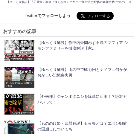
【ゆっくり解説】「刃牙飯」本当に強くなれる？ヤバイ食生活と衝撃の健康効果について
Twitterでフォローしよう
おすすめの記事
【ゆっくり解説】作中内外問わず不遇のマフィア シ
モンファミリーを徹底解説【家…
TOMY46のゆっくり解説ch
【ゆっくり解説】山の中で60万円とナイフ…何かが
おかしい記憶喪失男
ダークパンダ【ゆっくり解説チャ
ンネル】
【外来種】ジャンボタニシを除草に活用！？絶対ヤ
バいって！
へんないきものチャンネル
【もののけ姫・武器解説】石火矢とは？エボシ御前
の国崩しについても