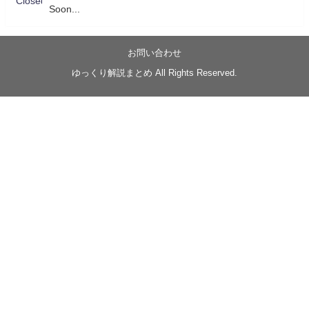
Soon...
05/20/17:00～
【忍】ゆっくり季節性ドネート2021初夏22･23春/異世
界ファンタジー回解説【殺】～トリダ編
お問い合わせ
◆
https://youtu.be/-B-13G6adWA
ゆっくり解説まとめ All Rights Reserved.
◆
https://www.nicovideo.jp/watch/sm42161719
#季節性ドネート2023
春
#ニンジャスレイヤー
#ゆっくり解説
Glow in the dark
@Closed_H03
LV3トリダ・チュンイチ：リー先生に設計図を託
す。（元の次元に帰れたか不明）
#ニンジャスレイヤー #季節性ドネート2023春 #ウ
キヨエ
2
1
Twitter
みかん
@z1dgxO4xraffQKq
·
19 5月 2023
ow2グラマスで使われてるダメージヒーローTOP500 の