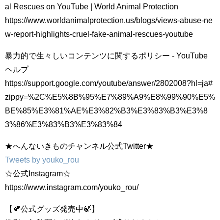
al Rescues on YouTube | World Animal Protection
https://www.worldanimalprotection.us/blogs/views-abuse-ne
w-report-highlights-cruel-fake-animal-rescues-youtube
暴力的で生々しいコンテンツに関するポリシー - YouTube
ヘルプ
https://support.google.com/youtube/answer/2802008?hl=ja#
zippy=%2C%E5%8B%95%E7%89%A9%E8%99%90%E5%
BE%85%E3%81%AE%E3%82%B3%E3%83%B3%E3%8
3%86%E3%83%B3%E3%83%84
★へんないきものチャンネル公式Twitter★
Tweets by youko_rou
☆公式Instagram☆
https://www.instagram.com/youko_rou/
【🍂公式グッズ発売中🍃】