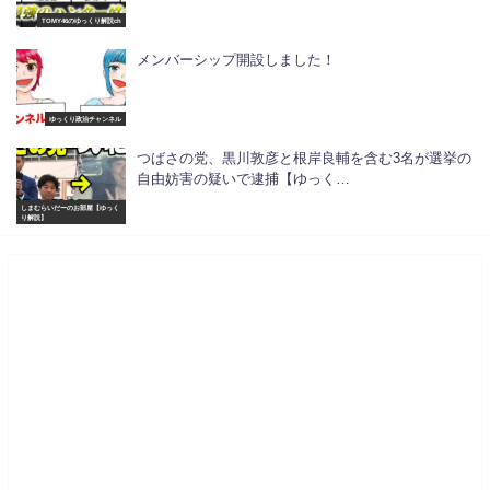
TOMY46のゆっくり解説ch
メンバーシップ開設しました！
ゆっくり政治チャンネル
つばさの党、黒川敦彦と根岸良輔を含む3名が選挙の
自由妨害の疑いで逮捕【ゆっく…
しまむらいだーのお部屋【ゆっく
り解説】