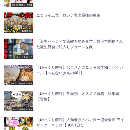
おもろいB級ニュースの旅
ニコライ二世 ロシア帝国最後の皇帝
俺の世界史ch
『誕生パーティで硫酸を飲み死亡』自宅で開催され
た誕生日会で瓶入りジュースを飲…
ゆっくりするところ
【ゆっくり解説】おじさんに見える珍生物！パグガ
エル【へんないきもの#61】
へんないきものチャンネル
【ゆっくり解説】学歴別 オススメ資格 総集編
【資格】
ゆっくり労働チャンネル
【ゆっくり解説】人類最強のハンター協会会長 アイ
ザック＝ネテロ【HUNTER…