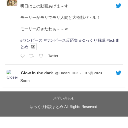
明日はこの動画あげま～す
モーリーがモリでモリ人間と大怪獣バトル！
モーリー好きだわぁ～～ｗ
#ワンピース
#ワンピース反応集
#ゆっくり解説
#5chま
とめ
Twitter
Glow in the dark
@Closed_H03
·
19 5月 2023
Soon...
05/20/17:00～
【忍】ゆっくり季節性ドネート2021初夏22･23春/異世
界ファンタジー回解説【殺】～トリダ編
お問い合わせ
◆
https://youtu.be/-B-13G6adWA
ゆっくり解説まとめ All Rights Reserved.
◆
https://www.nicovideo.jp/watch/sm42161719
#季節性ドネート2023
春
#ニンジャスレイヤー
#ゆっくり解説