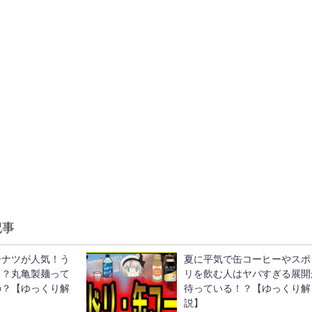
記事
ーナツが人気！う
夏に平気で缶コーヒーやスポ
ラ？丸亀製麺って
リを飲む人はヤバすぎる展開
の？【ゆっくり解
待っている！？【ゆっくり解
説】