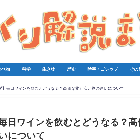
食べ物
科学
生き物
歴史
時事・ゴシップ
その
説】毎日ワインを飲むとどうなる？高価な物と安い物の違いについて
毎日ワインを飲むとどうなる？高
いについて