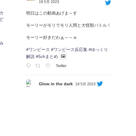
19 5月 2023
カ
明日はこの動画あげま～す
ど
モーリーがモリでモリ人間と大怪獣バトル！
モーリー好きだわぁ～～ｗ
み
#ワンピース
#ワンピース反応集
#ゆっくり
解説
#5chまとめ
Twitter
Glow in the dark
19 5月 2023
Soon...
05/20/17:00～
【忍】ゆっくり季節性ドネート2021初夏22･
23春/異世界ファンタジー回解説【殺】～ト
リダ編
◆
https://youtu.be/-B-13G6adWA
◆
https://www.nicovideo.jp/watch/sm42161719