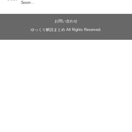
Soon...
05/20/17:00～
【忍】ゆっくり季節性ドネート2021初夏22･23春/異世
界ファンタジー回解説【殺】～トリダ編
お問い合わせ
◆
https://youtu.be/-B-13G6adWA
ゆっくり解説まとめ All Rights Reserved.
◆
https://www.nicovideo.jp/watch/sm42161719
#季節性ドネート2023
春
#ニンジャスレイヤー
#ゆっくり解説
Glow in the dark
@Closed_H03
LV3トリダ・チュンイチ：リー先生に設計図を託
す。（元の次元に帰れたか不明）
#ニンジャスレイヤー #季節性ドネート2023春 #ウ
キヨエ
2
1
Twitter
みかん
@z1dgxO4xraffQKq
·
19 5月 2023
ow2グラマスで使われてるダメージヒーローTOP500 の