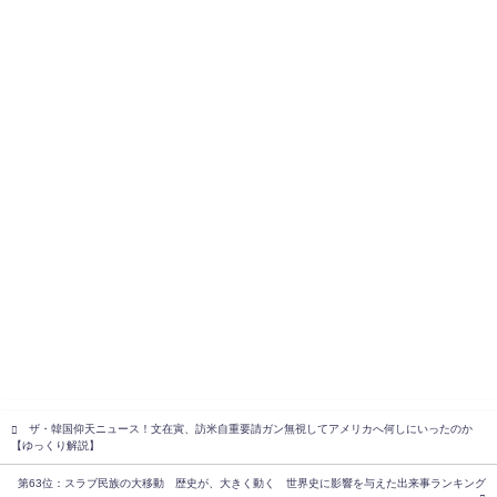
ザ・韓国仰天ニュース！文在寅、訪米自重要請ガン無視してアメリカへ何しにいったのか
【ゆっくり解説】
第63位：スラブ民族の大移動 歴史が、大きく動く 世界史に影響を与えた出来事ランキング