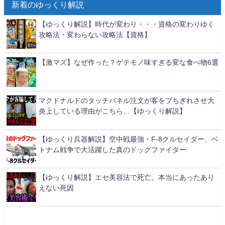
新着のゆっくり解説
【ゆっくり解説】時代が変わり・・・資格の変わりゆく
攻略法・変わらない攻略法【資格】
【激マズ】なぜ作った？ゲテモノ味すぎる変な食べ物6選
マクドナルドのタッチパネル注文が客をブちぎれさせ大
炎上している理由がこちら…【ゆっくり解説】
【ゆっくり兵器解説】空中戦最強・F-8クルセイダー、ベ
トナム戦争で大活躍した真のドッグファイター
【ゆっくり解説】エセ美容法で死亡。本当にあったあり
えない死因