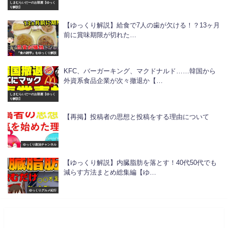
しまむらいだーのお部屋【ゆっく
り解説】
【ゆっくり解説】給食で7人の歯が欠ける！？13ヶ月
前に賞味期限が切れた…
『食の雑学』をゆっくり解説
KFC、バーガーキング、マクドナルド……韓国から
外資系食品企業が次々撤退か【…
しまむらいだーのお部屋【ゆっく
り解説】
【再掲】投稿者の思想と投稿をする理由について
ゆっくり政治チャンネル
【ゆっくり解説】内臓脂肪を落とす！40代50代でも
減らす方法まとめ総集編【ゆ…
ゆっくりグルメ紀行