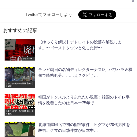
Twitterでフォローしよう
おすすめの記事
【ゆっくり解説】デトロイトの没落を解説しま
す。〜ゴーストタウンと化した街〜
ウォルマート
テレビ朝日の名物ディレクターナスD、パワハラ＆横
領で降格処分。……え？クビじ…
しまむらいだーのお部屋【ゆっく
り解説】
韓国がトンスルより忘れたい現実！韓国のトイレ事
情を改善したのは日本ー75年で…
しまむらいだーのお部屋【ゆっく
り解説】
北海道羅臼岳で初の獣害事件、ヒグマが20代男性を
殺害。クマの目撃件数が日本中…