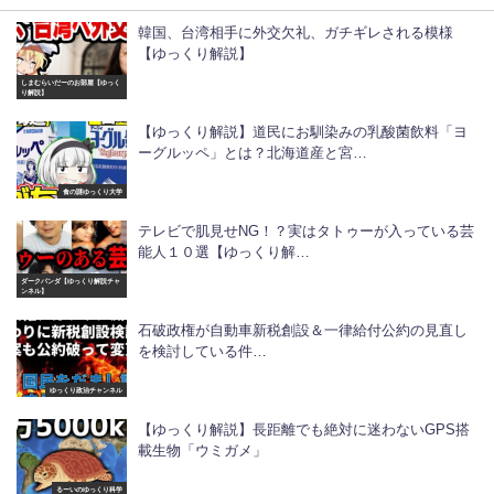
韓国、台湾相手に外交欠礼、ガチギレされる模様
【ゆっくり解説】
しまむらいだーのお部屋【ゆっく
り解説】
【ゆっくり解説】道民にお馴染みの乳酸菌飲料「ヨ
ーグルッペ」とは？北海道産と宮…
食の謎ゆっくり大学
テレビで肌見せNG！？実はタトゥーが入っている芸
能人１０選【ゆっくり解…
ダークパンダ【ゆっくり解説チャ
ンネル】
石破政権が自動車新税創設＆一律給付公約の見直し
を検討している件…
ゆっくり政治チャンネル
【ゆっくり解説】長距離でも絶対に迷わないGPS搭
載生物「ウミガメ」
るーいのゆっくり科学