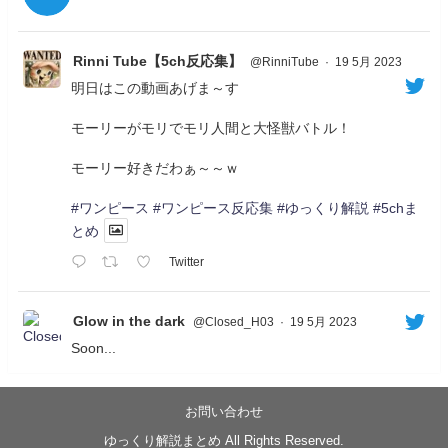
Rinni Tube【5ch反応集】
@RinniTube
·
19 5月 2023
明日はこの動画あげま～す
モーリーがモリでモリ人間と大怪獣バトル！
モーリー好きだわぁ～～ｗ
#ワンピース
#ワンピース反応集
#ゆっくり解説
#5chま
とめ
Twitter
Glow in the dark
@Closed_H03
·
19 5月 2023
Soon...
05/20/17:00～
【忍】ゆっくり季節性ドネート2021初夏22･23春/異世
界ファンタジー回解説【殺】～トリダ編
お問い合わせ
◆
https://youtu.be/-B-13G6adWA
ゆっくり解説まとめ All Rights Reserved.