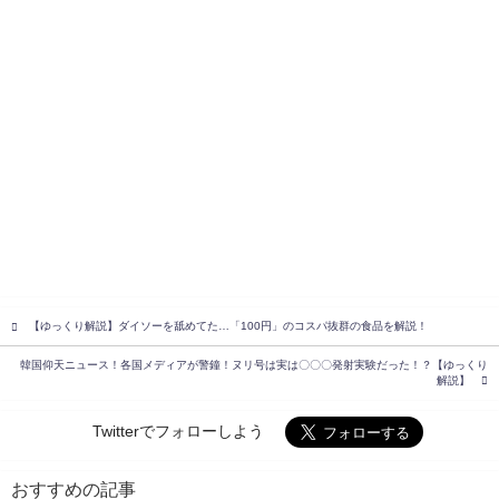
【ゆっくり解説】ダイソーを舐めてた…「100円」のコスパ抜群の食品を解説！
韓国仰天ニュース！各国メディアが警鐘！ヌリ号は実は〇〇〇発射実験だった！？【ゆっくり
解説】
Twitterでフォローしよう
おすすめの記事