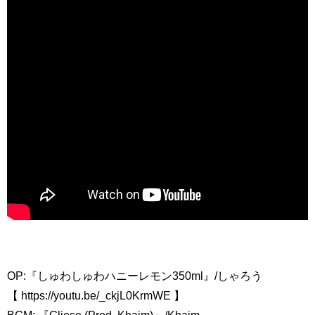
OP:『しゅわしゅわハニーレモン350ml』/しゃろう
【 https://youtu.be/_ckjL0KrmWE 】