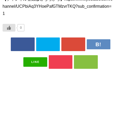
hannel/UCPbiAq3YHoePafGTMzvrTKQ?sub_confirmation=
1
0
LINE