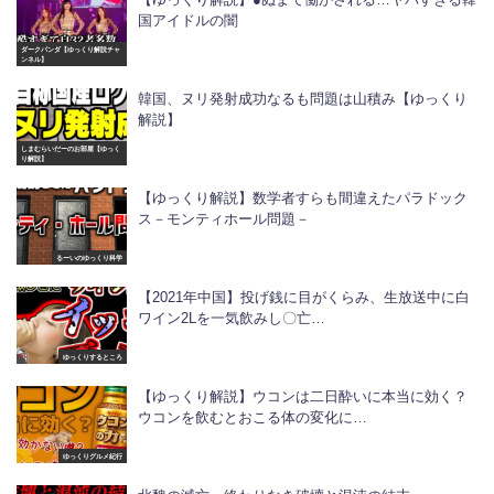
国アイドルの闇
ダークパンダ【ゆっくり解説チャ
ンネル】
韓国、ヌリ発射成功なるも問題は山積み【ゆっくり
解説】
しまむらいだーのお部屋【ゆっく
り解説】
【ゆっくり解説】数学者すらも間違えたパラドック
ス－モンティホール問題－
るーいのゆっくり科学
【2021年中国】投げ銭に目がくらみ、生放送中に白
ワイン2Lを一気飲みし〇亡…
ゆっくりするところ
【ゆっくり解説】ウコンは二日酔いに本当に効く？
ウコンを飲むとおこる体の変化に…
ゆっくりグルメ紀行