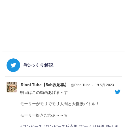
#ゆっくり解説
Rinni Tube【5ch反応集】
@RinniTube
·
19 5月 2023
明日はこの動画あげま～す
モーリーがモリでモリ人間と大怪獣バトル！
モーリー好きだわぁ～～ｗ
#ワンピース
#ワンピース反応集
#ゆっくり解説
#5chま