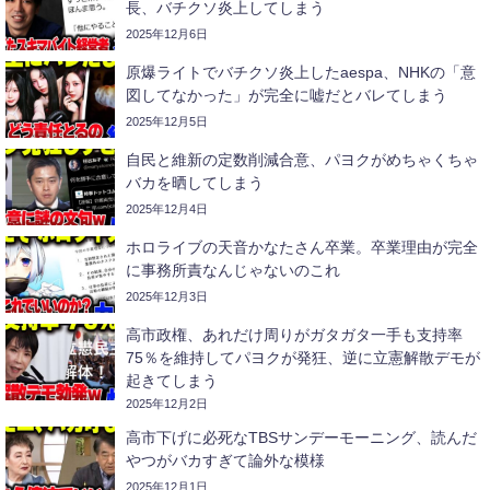
長、バチクソ炎上してしまう
2025年12月6日
原爆ライトでバチクソ炎上したaespa、NHKの「意
図してなかった」が完全に嘘だとバレてしまう
2025年12月5日
自民と維新の定数削減合意、パヨクがめちゃくちゃ
バカを晒してしまう
2025年12月4日
ホロライブの天音かなたさん卒業。卒業理由が完全
に事務所責なんじゃないのこれ
2025年12月3日
高市政権、あれだけ周りがガタガタ一手も支持率
75％を維持してパヨクが発狂、逆に立憲解散デモが
起きてしまう
2025年12月2日
高市下げに必死なTBSサンデーモーニング、読んだ
やつがバカすぎて論外な模様
2025年12月1日