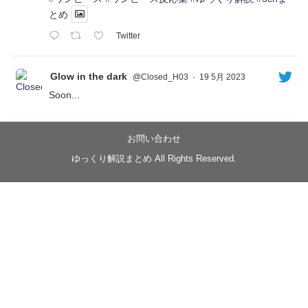
とめ
Twitter
Glow in the dark
@Closed_H03
·
19 5月 2023
Soon...
05/20/17:00～
【忍】ゆっくり季節性ドネート2021初夏22･23春/異世
界ファンタジー回解説【殺】～トリダ編
お問い合わせ
◆
https://youtu.be/-B-13G6adWA
ゆっくり解説まとめ All Rights Reserved.
◆
https://www.nicovideo.jp/watch/sm42161719
#季節性ドネート2023
春
#ニンジャスレイヤー
#ゆっくり解説
Glow in the dark
@Closed_H03
LV3トリダ・チュンイチ：リー先生に設計図を託
す。（元の次元に帰れたか不明）
#ニンジャスレイヤー #季節性ドネート2023春 #ウ
キヨエ
2