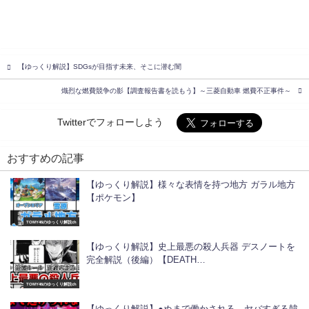
【ゆっくり解説】SDGsが目指す未来、そこに潜む闇
熾烈な燃費競争の影【調査報告書を読もう】～三菱自動車 燃費不正事件～
Twitterでフォローしよう
おすすめの記事
【ゆっくり解説】様々な表情を持つ地方 ガラル地方
【ポケモン】
TOMY46のゆっくり解説ch
【ゆっくり解説】史上最悪の殺人兵器 デスノートを
完全解説（後編）【DEATH…
TOMY46のゆっくり解説ch
【ゆっくり解説】●ぬまで働かされる…ヤバすぎる韓