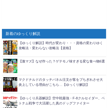
新着のゆっくり解説
【ゆっくり解説】時代が変わり・・・資格の変わりゆく
攻略法・変わらない攻略法【資格】
【激マズ】なぜ作った？ゲテモノ味すぎる変な食べ物6選
マクドナルドのタッチパネル注文が客をブちぎれさせ大
炎上している理由がこちら…【ゆっくり解説】
【ゆっくり兵器解説】空中戦最強・F-8クルセイダー、ベ
トナム戦争で大活躍した真のドッグファイター