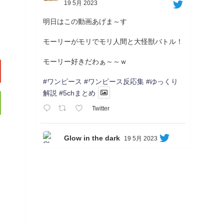
19 5月 2023
明日はこの動画あげま～す
モーリーがモリでモリ人間と大怪獣バトル！
モーリー好きだわぁ～～ｗ
#ワンピース
#ワンピース反応集
#ゆっくり
解説
#5chまとめ
Twitter
Glow in the dark
19 5月 2023
Soon...
05/20/17:00～
【忍】ゆっくり季節性ドネート2021初夏22･
23春/異世界ファンタジー回解説【殺】～ト
リダ編
◆
https://youtu.be/-B-13G6adWA
◆
https://www.nicovideo.jp/watch/sm42161719