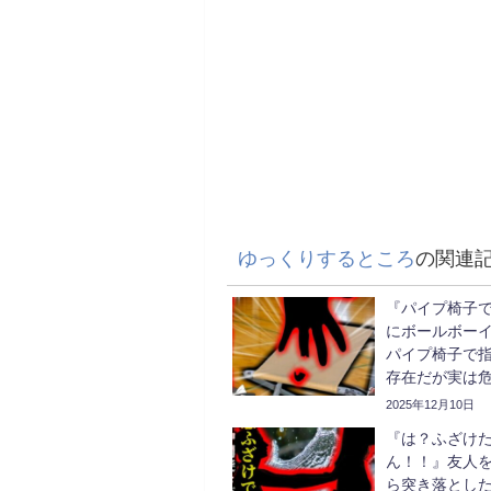
ゆっくりするところ
の関連
『パイプ椅子
にボールボー
パイプ椅子で
存在だが実は
イプ椅子【ゆ
2025年12月10日
『は？ふざけ
ん！！』友人を
ら突き落とした