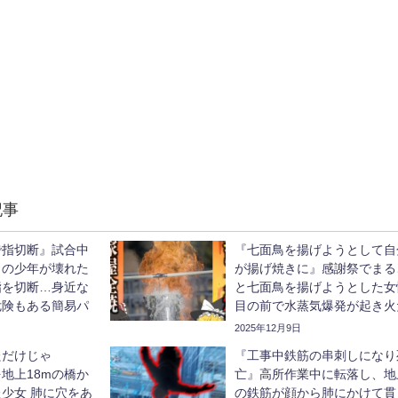
記事
で指切断』試合中
『七面鳥を揚げようとして自
イの少年が壊れた
が揚げ焼きに』感謝祭でまる
指を切断…身近な
と七面鳥を揚げようとした女
危険もある簡易パ
目の前で水蒸気爆発が起き火
っくり解説】
るまに…【ゆっくり解説】
2025年12月9日
ただけじゃ
『工事中鉄筋の串刺しになり
地上18mの橋か
亡』高所作業中に転落し、地
少女 肺に穴をあ
の鉄筋が顔から肺にかけて貫