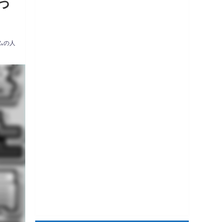
っ
ムの人