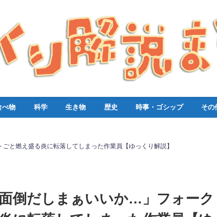
食べ物
科学
生き物
歴史
時事・ゴシップ
その
フトごと燃え盛る炎に転落してしまった作業員【ゆっくり解説】
】「面倒だしまぁいいか…」フォーク