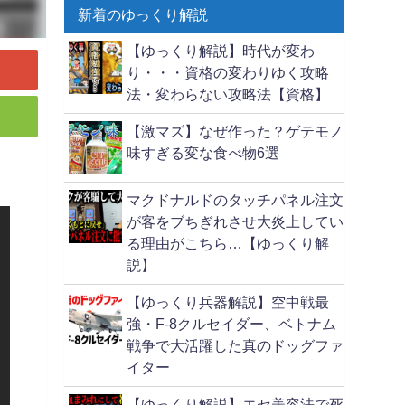
新着のゆっくり解説
【ゆっくり解説】時代が変わ
り・・・資格の変わりゆく攻略
法・変わらない攻略法【資格】
【激マズ】なぜ作った？ゲテモノ
味すぎる変な食べ物6選
マクドナルドのタッチパネル注文
が客をブちぎれさせ大炎上してい
る理由がこちら…【ゆっくり解
説】
【ゆっくり兵器解説】空中戦最
強・F-8クルセイダー、ベトナム
戦争で大活躍した真のドッグファ
イター
【ゆっくり解説】エセ美容法で死