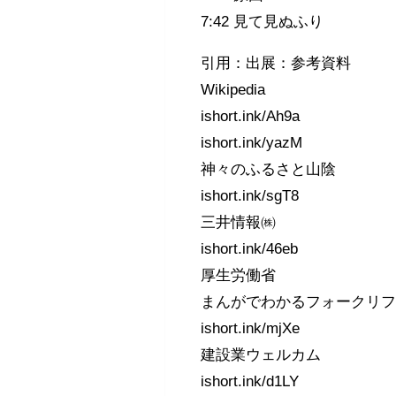
7:42 見て見ぬふり
引用：出展：参考資料
Wikipedia
ishort.ink/Ah9a
ishort.ink/yazM
神々のふるさと山陰
ishort.ink/sgT8
三井情報㈱
ishort.ink/46eb
厚生労働省
まんがでわかるフォークリ
ishort.ink/mjXe
建設業ウェルカム
ishort.ink/d1LY