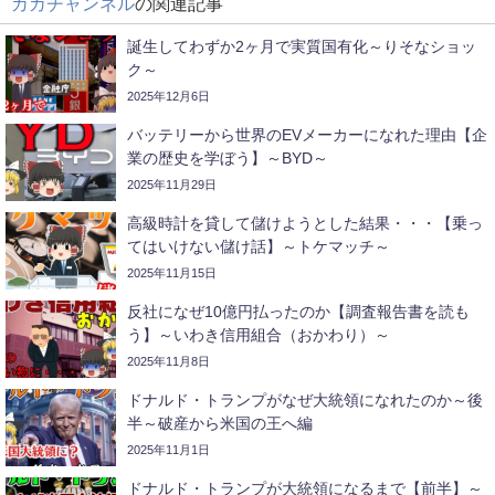
カカチャンネル
の関連記事
誕生してわずか2ヶ月で実質国有化～りそなショッ
ク～
2025年12月6日
バッテリーから世界のEVメーカーになれた理由【企
業の歴史を学ぼう】～BYD～
2025年11月29日
高級時計を貸して儲けようとした結果・・・【乗っ
てはいけない儲け話】～トケマッチ～
2025年11月15日
反社になぜ10億円払ったのか【調査報告書を読も
う】～いわき信用組合（おかわり）～
2025年11月8日
ドナルド・トランプがなぜ大統領になれたのか～後
半～破産から米国の王へ編
2025年11月1日
ドナルド・トランプが大統領になるまで【前半】～