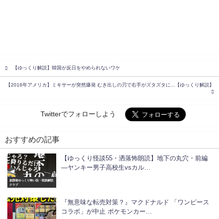
【ゆっくり解説】韓国が反日をやめられないワケ
【2016年アメリカ】ミキサーが突然爆発 むき出しの刃で右手がズタズタに...【ゆっくり解説】
Twitterでフォローしよう
おすすめの記事
【ゆっくり怪談55・洒落怖朗読】地下の丸穴・前編
―ヤンキー男子高校生vsカル…
放課後ゆっくり怖い話・怪談解説
クラブ
『無意味な転売対策？』マクドナルド 「ワンピース
コラボ」が中止 ポケモンカー…