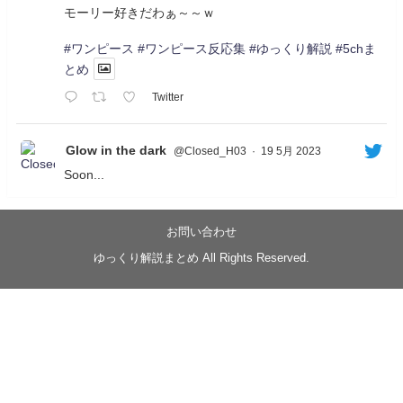
モーリー好きだわぁ～～ｗ
#ワンピース
#ワンピース反応集
#ゆっくり解説
#5chま
とめ
Twitter
Glow in the dark
@Closed_H03
·
19 5月 2023
Soon...
05/20/17:00～
【忍】ゆっくり季節性ドネート2021初夏22･23春/異世
界ファンタジー回解説【殺】～トリダ編
お問い合わせ
◆
https://youtu.be/-B-13G6adWA
ゆっくり解説まとめ All Rights Reserved.
◆
https://www.nicovideo.jp/watch/sm42161719
#季節性ドネート2023
春
#ニンジャスレイヤー
#ゆっくり解説
Glow in the dark
@Closed_H03
LV3トリダ・チュンイチ：リー先生に設計図を託
す。（元の次元に帰れたか不明）