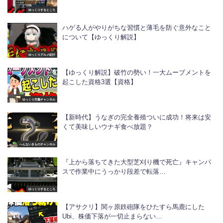
ゆっくりするところ
ハゲる人がやりがちな習慣と薄毛を防ぐ意外なこと
について【ゆっくり解説】
ゆっくりグルメ紀行
【ゆっくり解説】破竹の勢い！一大ムーブメントを
起こした資格3選【資格】
ゆっくり労働チャンネル
【新時代】うなぎの完全養殖ついに成功！将来は安
くて美味しいウナギ食べ放題？
へんないきものチャンネル
『上から落ちてきた大型芝刈り機で死亡』キャンパ
スで作業中にうっかり段差で転落…
ゆっくりするところ
【アサクリ】関ヶ原鉄砲隊をひたすら馬鹿にした
Ubi、株価下落が一切止まらない…