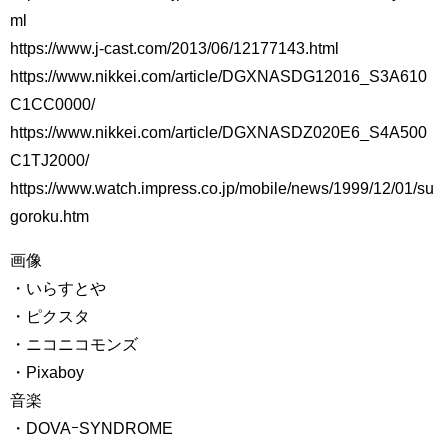
ml
https://www.j-cast.com/2013/06/12177143.html
https://www.nikkei.com/article/DGXNASDG12016_S3A610
C1CC0000/
https://www.nikkei.com/article/DGXNASDZ020E6_S4A500
C1TJ2000/
https://www.watch.impress.co.jp/mobile/news/1999/12/01/su
goroku.htm
画像
・いらすとや
・ピクスタ
・ニコニコモンズ
・Pixaboy
音楽
・DOVAｰSYNDROME