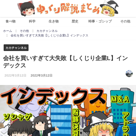
食べ物
科学
生き物
歴史
時事・ゴシップ
その他
ホーム
その他
カカチャンネル
会社を買いすぎて大失敗【しくじり企業L】インデックス
カカチャンネル
会社を買いすぎて大失敗【しくじり企業L】イン
デックス
2022年3月12日
2022年3月12日