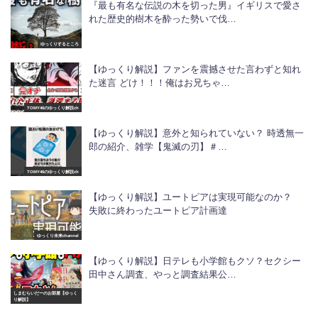
『最も有名な伝説の木を切った男』イギリスで愛さ
れた歴史的樹木を酔った勢いで伐…
ゆっくりするところ
【ゆっくり解説】ファンを震撼させた言わずと知れ
た迷言 どけ！！！俺はお兄ちゃ…
TOMY46のゆっくり解説ch
【ゆっくり解説】意外と知られていない？ 時透無一
郎の紹介、雑学【鬼滅の刃】＃…
TOMY46のゆっくり解説ch
【ゆっくり解説】ユートピアは実現可能なのか？
失敗に終わったユートピア計画達
ゆっくり未来channel
【ゆっくり解説】日テレも小学館もクソ？セクシー
田中さん調査、やっと調査結果公…
しまむらいだーのお部屋【ゆっく
り解説】