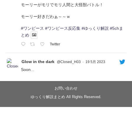
モーリーがモリでモリ人間と大怪獣バトル！
モーリー好きだわぁ～～ｗ
#ワンピース
#ワンピース反応集
#ゆっくり解説
#5chま
とめ
Twitter
Glow in the dark
@Closed_H03
·
19 5月 2023
Soon...
05/20/17:00～
【忍】ゆっくり季節性ドネート2021初夏22･23春/異世
界ファンタジー回解説【殺】～トリダ編
お問い合わせ
◆
https://youtu.be/-B-13G6adWA
ゆっくり解説まとめ All Rights Reserved.
◆
https://www.nicovideo.jp/watch/sm42161719
#季節性ドネート2023
春
#ニンジャスレイヤー
#ゆっくり解説
Glow in the dark
@Closed_H03
LV3トリダ・チュンイチ：リー先生に設計図を託