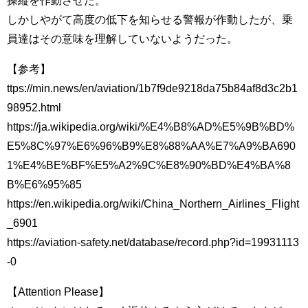
操縦を作動させた。
しかしやがて高度の低下を知らせる警報が作動したが、乗
員達はその意味を理解していないようだった。
【参考】
ttps://min.news/en/aviation/1b7f9de9218da75b84af8d3c2b1
98952.html
https://ja.wikipedia.org/wiki/%E4%B8%AD%E5%9B%BD%
E5%8C%97%E6%96%B9%E8%88%AA%E7%A9%BA690
1%E4%BE%BF%E5%A2%9C%E8%90%BD%E4%BA%8
B%E6%95%85
https://en.wikipedia.org/wiki/China_Northern_Airlines_Flight
_6901
https://aviation-safety.net/database/record.php?id=19931113
-0
【Attention Please】