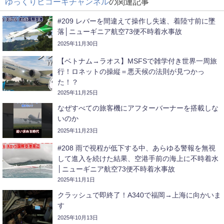
ゆっくりヒコーキチャンネル
の関連記事
#209 レバーを間違えて操作し失速、着陸寸前に墜
落│ニューギニア航空73便不時着水事故
2025年11月30日
【ベトナム→ラオス】MSFSで雑学付き世界一周旅
行！ロネットの操縦＝悪天候の法則が見つかっ
た！？
2025年11月25日
なぜすべての旅客機にアフターバーナーを搭載しな
いのか
2025年11月23日
#208 雨で視程が低下する中、あらゆる警報を無視
して進入を続けた結果、空港手前の海上に不時着水
│ニューギニア航空73便不時着水事故
2025年11月1日
クラッシュで即終了！A340で福岡→上海に向かいま
す
2025年10月13日