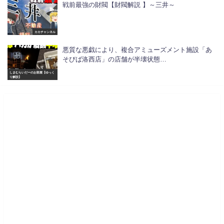
戦前最強の財閥【財閥解説 】～三井～
カカチャンネル
悪質な悪戯により、複合アミューズメント施設「あ
そびば洛西店」の店舗が半壊状態…
しまむらいだーのお部屋【ゆっく
り解説】