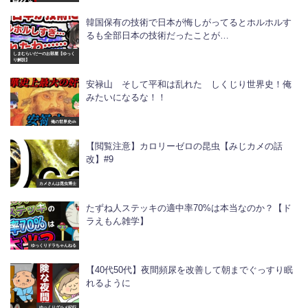
韓国保有の技術で日本が悔しがってるとホルホルす
るも全部日本の技術だったことが…
しまむらいだーのお部屋【ゆっく
り解説】
安禄山 そして平和は乱れた しくじり世界史！俺
みたいになるな！！
俺の世界史ch
【閲覧注意】カロリーゼロの昆虫【みじカメの話
改】#9
カメさんは昆虫博士
たずね人ステッキの適中率70%は本当なのか？【ド
ラえもん雑学】
ゆっくりドラちゃんねる
【40代50代】夜間頻尿を改善して朝までぐっすり眠
れるように
ゆっくりグルメ紀行