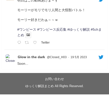
明日はこの動画あげま～す
モーリーがモリでモリ人間と大怪獣バトル！
モーリー好きだわぁ～～ｗ
#ワンピース
#ワンピース反応集
#ゆっくり解説
#5chま
とめ
Twitter
Glow in the dark
@Closed_H03
·
19 5月 2023
Soon...
05/20/17:00～
【忍】ゆっくり季節性ドネート2021初夏22･23春/異世
界ファンタジー回解説【殺】～トリダ編
お問い合わせ
◆
https://youtu.be/-B-13G6adWA
ゆっくり解説まとめ All Rights Reserved.
◆
https://www.nicovideo.jp/watch/sm42161719
#季節性ドネート2023
春
#ニンジャスレイヤー
#ゆっくり解説
Glow in the dark
@Closed_H03