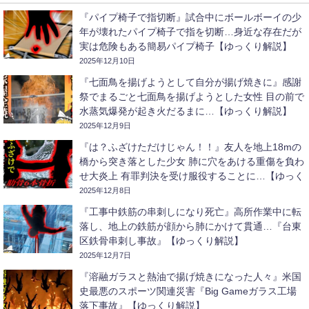
『パイプ椅子で指切断』試合中にボールボーイの少
年が壊れたパイプ椅子で指を切断…身近な存在だが
実は危険もある簡易パイプ椅子【ゆっくり解説】
2025年12月10日
『七面鳥を揚げようとして自分が揚げ焼きに』感謝
祭でまるごと七面鳥を揚げようとした女性 目の前で
水蒸気爆発が起き火だるまに…【ゆっくり解説】
2025年12月9日
『は？ふざけただけじゃん！！』友人を地上18mの
橋から突き落とした少女 肺に穴をあける重傷を負わ
せ大炎上 有罪判決を受け服役することに…【ゆっく
り解説】
2025年12月8日
『工事中鉄筋の串刺しになり死亡』高所作業中に転
落し、地上の鉄筋が顔から肺にかけて貫通…『台東
区鉄骨串刺し事故』【ゆっくり解説】
2025年12月7日
『溶融ガラスと熱油で揚げ焼きになった人々』米国
史最悪のスポーツ関連災害『Big Gameガラス工場
落下事故』【ゆっくり解説】