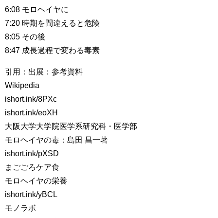
6:08 モロヘイヤに
7:20 時期を間違えると危険
8:05 その後
8:47 成長過程で変わる毒素
引用：出展：参考資料
Wikipedia
ishort.ink/8PXc
ishort.ink/eoXH
大阪大学大学院医学系研究科・医学部
モロヘイヤの毒：島田 昌一著
ishort.ink/pXSD
まごごろケア食
モロヘイヤの栄養
ishort.ink/yBCL
モノラボ