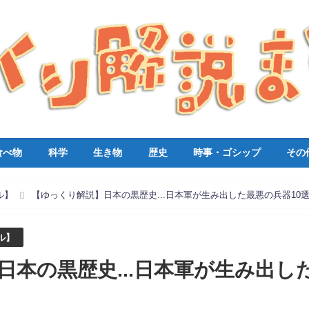
食べ物
科学
生き物
歴史
時事・ゴシップ
その
ル】
【ゆっくり解説】日本の黒歴史...日本軍が生み出した最悪の兵器10
ル】
日本の黒歴史...日本軍が生み出し