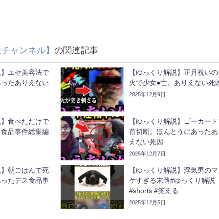
説チャンネル】
の関連記事
】エセ美容法で
【ゆっくり解説】正月祝いの
あったありえない
火で少女●亡。ありえない死
2025年12月9日
食べただけで
【ゆっくり解説】ゴーカートて
ス食品事件総集編
首切断。ほんとうにあったあ
えない死因
2025年12月7日
説】朝ごはんで死
【ゆっくり解説】浮気男のマ
ったデス食品事
ケすぎる末路#ゆっくり解説
#shorts #笑える
2025年12月5日