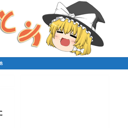
他
選
た