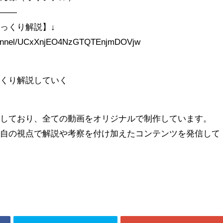
———
ゆっくり解説】↓
channel/UCxXnjEO4NzGTQTEnjmDOVjw
っくり解説していく
営しており、全ての動画をオリジナルで制作しています。
独自の視点で解説や考察を付け加えたコンテンツを発信して