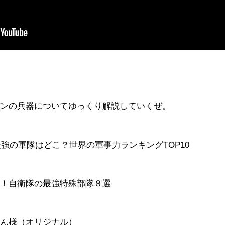
パンの兵器についてゆっくり解説していくぜ。
最強の軍隊はどこ？世界の軍事力ランキングTOP10
る！自衛隊の最強特殊部隊８選
s
もん様（オリジナル）