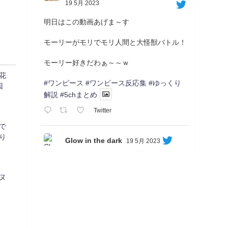
19 5月 2023
明日はこの動画あげま～す
モーリーがモリでモリ人間と大怪獣バトル！
モーリー好きだわぁ～～ｗ
花
#ワンピース
#ワンピース反応集
#ゆっくり
因
解説
#5chまとめ
Twitter
゙
り
Glow in the dark
19 5月 2023
Soon...
05/20/17:00～
ヌ
【忍】ゆっくり季節性ドネート2021初夏22･
23春/異世界ファンタジー回解説【殺】～ト
リダ編
◆
https://youtu.be/-B-13G6adWA
◆
https://www.nicovideo.jp/watch/sm42161719