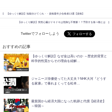
【ゆっくり解説】知能分けてくれ・・資格最年少合格者13選【資格】
【ゆっくり解説】突然心臓がドキドキは危険な不整脈！？予防する食べ物とは
Twitterでフォローしよう
おすすめの記事
【ゆっくり解説】なぜ金は高いのか ～歴史的背景と
科学的性質からその理由を紐解…
社畜系youtuber
ジャニーズ俳優使ってた大丈夫？NHK大河『どうす
る家康』で暴れまくってる松本…
しまむらいだーのお部屋【ゆっく
り解説】
最貧国から経済大国になった軌跡と代償【経済史】
～韓国～