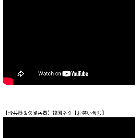
【珍兵器＆欠陥兵器】韓国ネタ【お笑い含む】