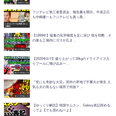
カカチャンネル
フジテレビ第三者委員会、報告書を開示。中居正広
も中嶋優一もフジテレビも真っ黒…
しまむらいだーのお部屋【ゆっく
り解説】
【1999年】猛毒の化学物質を足に浴び 指を切断…そ
の後も工場内にガスが広ま…
ゆっくりするところ
【2020年ﾛｼｱ】盛り上がって30kgのドライアイス入
りプールに飛び込み一…
ゆっくりするところ
『世にも奇妙な火災』郊外の草地で不審火が発生 人
気も火の気もない場所で何故？…
ゆっくりするところ
【ゆっくり解説】韓国サムスン、Galaxy表記辞める
ってよ【でも買わねーよ】