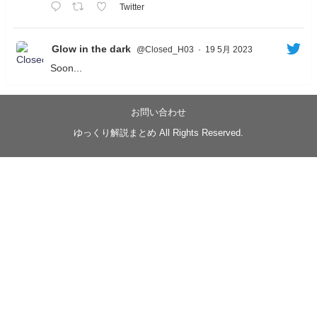
Twitter
Glow in the dark
@Closed_H03
·
19 5月 2023
Soon...
05/20/17:00～
【忍】ゆっくり季節性ドネート2021初夏22･23春/異世
界ファンタジー回解説【殺】～トリダ編
お問い合わせ
◆
https://youtu.be/-B-13G6adWA
ゆっくり解説まとめ All Rights Reserved.
◆
https://www.nicovideo.jp/watch/sm42161719
#季節性ドネート2023
春
#ニンジャスレイヤー
#ゆっくり解説
Glow in the dark
@Closed_H03
LV3トリダ・チュンイチ：リー先生に設計図を託
す。（元の次元に帰れたか不明）
#ニンジャスレイヤー #季節性ドネート2023春 #ウ
キヨエ
2
1
Twitter