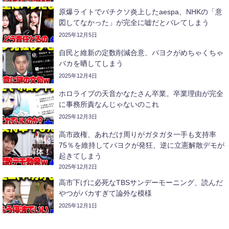
原爆ライトでバチクソ炎上したaespa、NHKの「意
図してなかった」が完全に嘘だとバレてしまう
2025年12月5日
自民と維新の定数削減合意、パヨクがめちゃくちゃ
バカを晒してしまう
2025年12月4日
ホロライブの天音かなたさん卒業。卒業理由が完全
に事務所責なんじゃないのこれ
2025年12月3日
高市政権、あれだけ周りがガタガタ一手も支持率
75％を維持してパヨクが発狂、逆に立憲解散デモが
起きてしまう
2025年12月2日
高市下げに必死なTBSサンデーモーニング、読んだ
やつがバカすぎて論外な模様
2025年12月1日