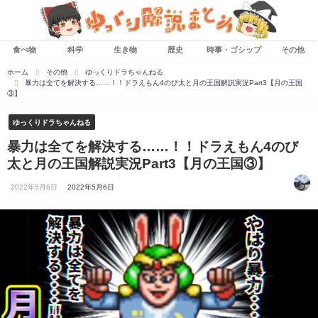
食べ物
科学
生き物
歴史
時事・ゴシップ
その他
ホーム
その他
ゆっくりドラちゃんねる
暴力は全てを解決する……！！ドラえもん4のび太と月の王国解説実況Part3【月の王国
③】
ゆっくりドラちゃんねる
暴力は全てを解決する……！！ドラえもん4のび
太と月の王国解説実況Part3【月の王国③】
2022年5月6日
2022年5月6日