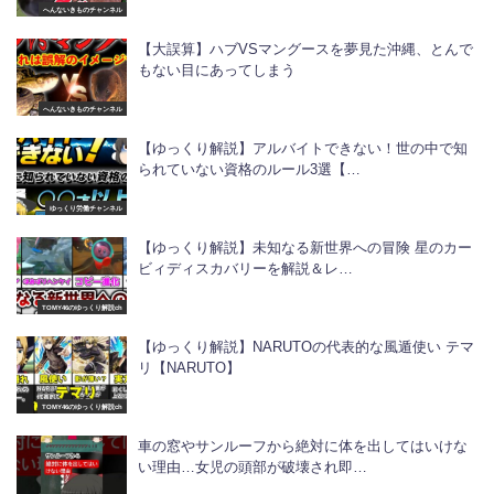
へんないきものチャンネル
【大誤算】ハブVSマングースを夢見た沖縄、とんで
もない目にあってしまう
へんないきものチャンネル
【ゆっくり解説】アルバイトできない！世の中で知
られていない資格のルール3選【…
ゆっくり労働チャンネル
【ゆっくり解説】未知なる新世界への冒険 星のカー
ビィディスカバリーを解説＆レ…
TOMY46のゆっくり解説ch
【ゆっくり解説】NARUTOの代表的な風遁使い テマ
リ【NARUTO】
TOMY46のゆっくり解説ch
車の窓やサンルーフから絶対に体を出してはいけな
い理由…女児の頭部が破壊され即…