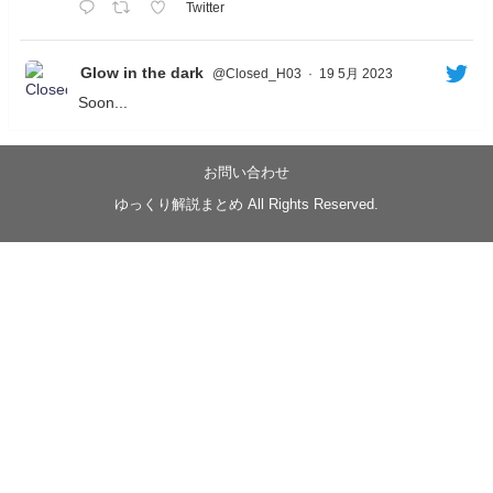
Twitter
Glow in the dark
@Closed_H03
·
19 5月 2023
Soon...
05/20/17:00～
【忍】ゆっくり季節性ドネート2021初夏22･23春/異世
界ファンタジー回解説【殺】～トリダ編
お問い合わせ
◆
https://youtu.be/-B-13G6adWA
ゆっくり解説まとめ All Rights Reserved.
◆
https://www.nicovideo.jp/watch/sm42161719
#季節性ドネート2023
春
#ニンジャスレイヤー
#ゆっくり解説
Glow in the dark
@Closed_H03
LV3トリダ・チュンイチ：リー先生に設計図を託
す。（元の次元に帰れたか不明）
#ニンジャスレイヤー #季節性ドネート2023春 #ウ
キヨエ
2
1
Twitter