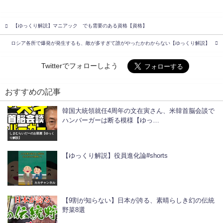
【ゆっくり解説】マニアック でも需要のある資格【資格】
ロシア各所で爆発が発生するも、敵が多すぎて誰がやったかわからない【ゆっくり解説】
Twitterでフォローしよう
おすすめの記事
韓国大統領就任4周年の文在寅さん、米韓首脳会談で
ハンバーガーは断る模様【ゆっ…
しまむらいだーのお部屋【ゆっく
り解説】
【ゆっくり解説】役員進化論#shorts
カカチャンネル
【9割が知らない】日本が誇る、素晴らしき幻の伝統
野菜8選