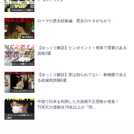
TOMY46のゆっくり解説ch
ローマの悪女総集編 悪女のケタがちがう
俺の世界史ch
【ゆっくり解説】ピンポイント！簡単で需要のある
資格3選
ゆっくり労働チャンネル
【ゆっくり解説】実は知られてない…動物園で会え
る絶滅危惧種6選
へんないきものチャンネル
中国で日本を利用した大規模不正受験が発覚！
TOEICの受験生70名以上が『同…
しまむらいだーのお部屋【ゆっく
り解説】