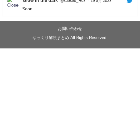
Glow in the dark
@Closed_H03
·
19 5月 2023
Soon...
05/20/17:00～
【忍】ゆっくり季節性ドネート2021初夏22･23春/異世
界ファンタジー回解説【殺】～トリダ編
お問い合わせ
◆
https://youtu.be/-B-13G6adWA
ゆっくり解説まとめ All Rights Reserved.
◆
https://www.nicovideo.jp/watch/sm42161719
#季節性ドネート2023
春
#ニンジャスレイヤー
#ゆっくり解説
Glow in the dark
@Closed_H03
LV3トリダ・チュンイチ：リー先生に設計図を託
す。（元の次元に帰れたか不明）
#ニンジャスレイヤー #季節性ドネート2023春 #ウ
キヨエ
2
1
Twitter
みかん
@z1dgxO4xraffQKq
·
19 5月 2023