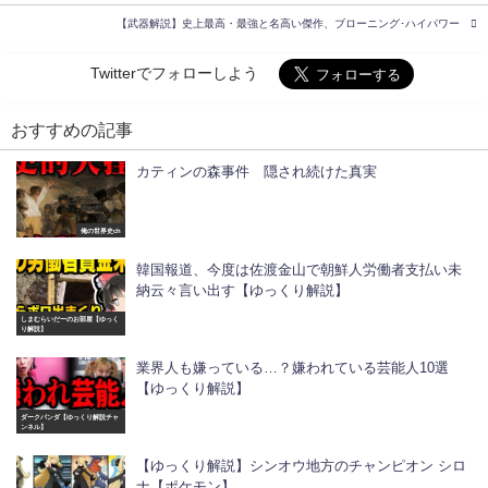
【武器解説】史上最高・最強と名高い傑作、ブローニング･ハイパワー
Twitterでフォローしよう
おすすめの記事
カティンの森事件 隠され続けた真実
俺の世界史ch
韓国報道、今度は佐渡金山で朝鮮人労働者支払い未
納云々言い出す【ゆっくり解説】
しまむらいだーのお部屋【ゆっく
り解説】
業界人も嫌っている…？嫌われている芸能人10選
【ゆっくり解説】
ダークパンダ【ゆっくり解説チャ
ンネル】
【ゆっくり解説】シンオウ地方のチャンピオン シロ
ナ【ポケモン】