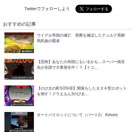
Twitterでフォローしよう
おすすめの記事
ウイグル帝国の滅亡 突厥を滅ぼしたテュルク系騎
馬民族の覇者
俺の世界史ch
【恐怖】あなたの布団にもいるかも…スーパー南京
虫が全国で大量発生中！？【トコ…
へんないきものチャンネル
【のび太の町SOS!④】闇落ちしたタヌキ型ロボット
を倒す！ドラえもん3のび太…
ゆっくりドラちゃんねる
オートパイロットについて（パート2） #shorts
ゆっくりヒコーキチャンネル