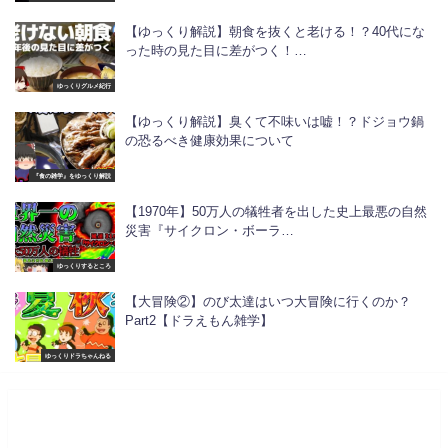
【ゆっくり解説】朝食を抜くと老ける！？40代にな
った時の見た目に差がつく！…
ゆっくりグルメ紀行
【ゆっくり解説】臭くて不味いは嘘！？ドジョウ鍋
の恐るべき健康効果について
『食の雑学』をゆっくり解説
【1970年】50万人の犠牲者を出した史上最悪の自然
災害『サイクロン・ボーラ…
ゆっくりするところ
【大冒険②】のび太達はいつ大冒険に行くのか？
Part2【ドラえもん雑学】
ゆっくりドラちゃんねる