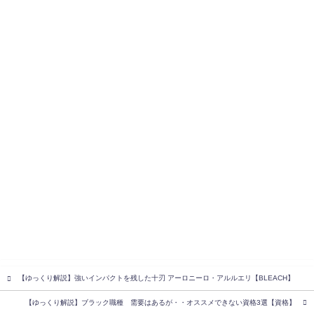
【ゆっくり解説】強いインパクトを残した十刃 アーロニーロ・アルルエリ【BLEACH】
【ゆっくり解説】ブラック職種 需要はあるが・・オススメできない資格3選【資格】