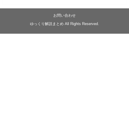
05/20/17:00～
【忍】ゆっくり季節性ドネート2021初夏22･23春/異世
界ファンタジー回解説【殺】～トリダ編
お問い合わせ
◆
https://youtu.be/-B-13G6adWA
ゆっくり解説まとめ All Rights Reserved.
◆
https://www.nicovideo.jp/watch/sm42161719
#季節性ドネート2023
春
#ニンジャスレイヤー
#ゆっくり解説
Glow in the dark
@Closed_H03
LV3トリダ・チュンイチ：リー先生に設計図を託
す。（元の次元に帰れたか不明）
#ニンジャスレイヤー #季節性ドネート2023春 #ウ
キヨエ
2
1
Twitter
みかん
@z1dgxO4xraffQKq
·
19 5月 2023
ow2グラマスで使われてるダメージヒーローTOP500 の
使用率の動画あげました！