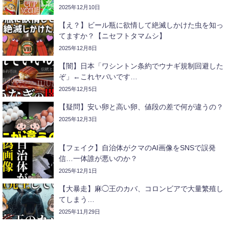
2025年12月10日
【え？】ビール瓶に欲情して絶滅しかけた虫を知っ
てますか？【ニセフトタマムシ】
2025年12月8日
【闇】日本「ワシントン条約でウナギ規制回避した
ぞ」←これヤバいです…
2025年12月5日
【疑問】安い卵と高い卵、値段の差で何が違うの？
2025年12月3日
【フェイク】自治体がクマのAI画像をSNSで誤発
信…一体誰が悪いのか？
2025年12月1日
【大暴走】麻◯王のカバ、コロンビアで大量繁殖し
てしまう…
2025年11月29日