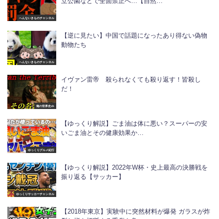
立公園などで全面禁止へ…【自然…
へんないきものチャンネル
【逆に見たい】中国で話題になったあり得ない偽物
動物たち
へんないきものチャンネル
イヴァン雷帝 殺られなくても殺り返す！皆殺し
だ！
俺の世界史ch
【ゆっくり解説】ごま油は体に悪い？スーパーの安
いごま油とその健康効果か…
ゆっくりグルメ紀行
【ゆっくり解説】2022年W杯・史上最高の決勝戦を
振り返る【サッカー】
ゆっくりサッカーチャンネル
【2018年東京】実験中に突然材料が爆発 ガラスが炸