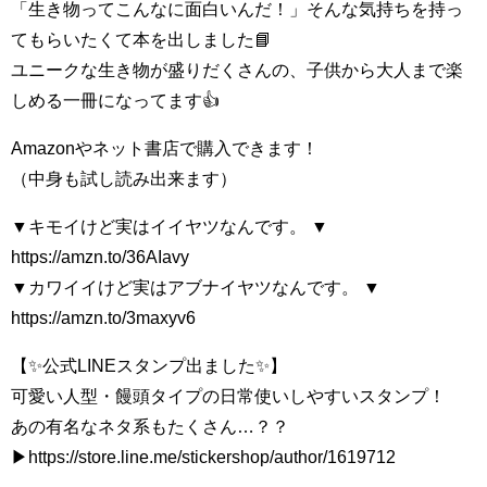
「生き物ってこんなに面白いんだ！」そんな気持ちを持っ
てもらいたくて本を出しました📘
ユニークな生き物が盛りだくさんの、子供から大人まで楽
しめる一冊になってます👍
Amazonやネット書店で購入できます！
（中身も試し読み出来ます）
▼キモイけど実はイイヤツなんです。 ▼
https://amzn.to/36AIavy
▼カワイイけど実はアブナイヤツなんです。 ▼
https://amzn.to/3maxyv6
【✨公式LINEスタンプ出ました✨】
可愛い人型・饅頭タイプの日常使いしやすいスタンプ！
あの有名なネタ系もたくさん…？？
▶https://store.line.me/stickershop/author/1619712