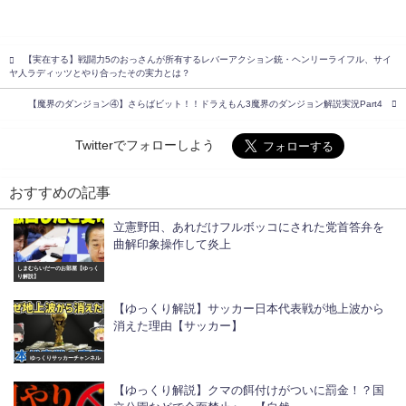
【実在する】戦闘力5のおっさんが所有するレバーアクション銃・ヘンリーライフル、サイ
ヤ人ラディッツとやり合ったその実力とは？
【魔界のダンジョン④】さらばビット！！ドラえもん3魔界のダンジョン解説実況Part4
Twitterでフォローしよう
おすすめの記事
立憲野田、あれだけフルボッコにされた党首答弁を
曲解印象操作して炎上
しまむらいだーのお部屋【ゆっく
り解説】
【ゆっくり解説】サッカー日本代表戦が地上波から
消えた理由【サッカー】
ゆっくりサッカーチャンネル
【ゆっくり解説】クマの餌付けがついに罰金！？国