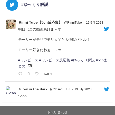
#ゆっくり解説
Rinni Tube【5ch反応集】
@RinniTube
·
19 5月 2023
明日はこの動画あげま～す
モーリーがモリでモリ人間と大怪獣バトル！
モーリー好きだわぁ～～ｗ
#ワンピース
#ワンピース反応集
#ゆっくり解説
#5chま
とめ
Twitter
Glow in the dark
@Closed_H03
·
19 5月 2023
Soon...
05/20/17:00～
【忍】ゆっくり季節性ドネート2021初夏22･23春/異世
界ファンタジー回解説【殺】～トリダ編
お問い合わせ