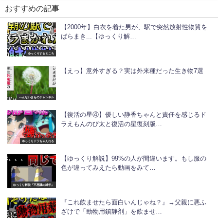
おすすめの記事
【2000年】白衣を着た男が、駅で突然放射性物質を
ばらまき...【ゆっくり解…
ゆっくりするところ
【えっ】意外すぎる？実は外来種だった生き物7選
へんないきものチャンネル
【復活の星④】優しい静香ちゃんと責任を感じるド
ラえもんのび太と復活の星復刻版…
ゆっくりドラちゃんねる
【ゆっくり解説】99%の人が間違います。もし服の
色が違ってみえたら動画をみて…
ゆっくり解説『不思議の雑学』
『これ飲ませたら面白いんじゃね？』→父親に悪ふ
ざけで「動物用鎮静剤」を飲ませ…