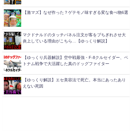
【激マズ】なぜ作った？ゲテモノ味すぎる変な食べ物6選
マクドナルドのタッチパネル注文が客をブちぎれさせ大
炎上している理由がこちら…【ゆっくり解説】
【ゆっくり兵器解説】空中戦最強・F-8クルセイダー、ベ
トナム戦争で大活躍した真のドッグファイター
【ゆっくり解説】エセ美容法で死亡。本当にあったあり
えない死因