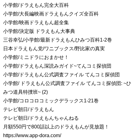
小学館/ドラえもん完全大百科
小学館/大長編映画ドラえもんクイズ全百科
小学館/映画ドラえもん超全集
小学館/決定版 ドラえもん大事典
三谷幸弘/小学館/最新ドラえもんひみつ百科1-2巻
日本ドラえもん党/ワニブックス/野比家の真実
小学館/ミニドラにおまかせ！
小学館/ドラえもん深読みガイド~てんコミ探偵団
小学館/ドラえもん公式調査ファイル てんコミ探偵団
小学館/ ドラえもん公式調査ファイル てんコミ探偵団: ~ひ
みつ道具特捜班~ (2)
小学館/コロコロコミックデラックス1-21巻
テレビ朝日/ドラえもん
テレビ朝日/ドラえもんちゃんねる
月額550円で800話以上のドラえもんが見放題！
https://www.app-dora.com/