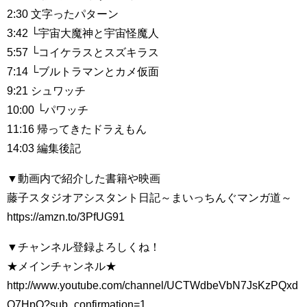
2:30 文字ったパターン
3:42 └宇宙大魔神と宇宙怪魔人
5:57 └コイケラスとスズキラス
7:14 └ブルトラマンとカメ仮面
9:21 シュワッチ
10:00 └パワッチ
11:16 帰ってきたドラえもん
14:03 編集後記
▼動画内で紹介した書籍や映画
藤子スタジオアシスタント日記～まいっちんぐマンガ道～
https://amzn.to/3PfUG91
▼チャンネル登録よろしくね！
★メインチャンネル★
http://www.youtube.com/channel/UCTWdbeVbN7JsKzPQxd
Q7HpQ?sub_confirmation=1