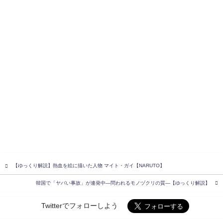
【ゆっくり解説】熱血を絵に描いた人物 マイト・ガイ【NARUTO】
韓国で「ヤバい事故」が連発中―問われるモノヅクリの質―【ゆっくり解説】
Twitterでフォローしよう