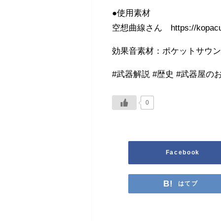
●使用素材
空想曲線さん https://kopacurv
効果音素材：ポケットサウンド – http
#武器解説 #歴史 #武器屋の
0
Facebook
はてブ