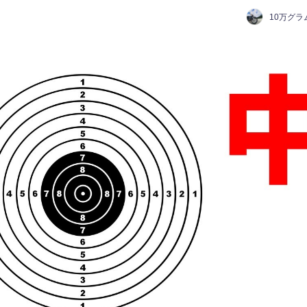
10万グラ