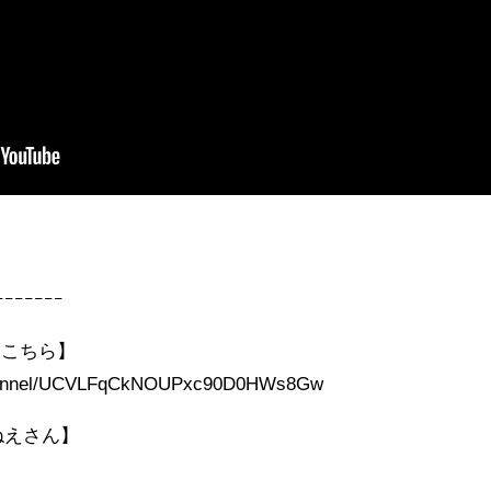
ｰｰｰｰｰｰｰ
はこちら】
/channel/UCVLFqCkNOUPxc90D0HWs8Gw
おねえさん】