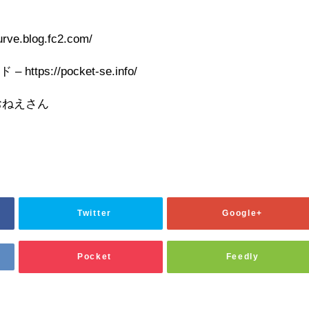
e.blog.fc2.com/
s://pocket-se.info/
おねえさん
Twitter
Google+
Pocket
Feedly