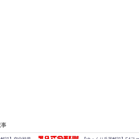
記事
器解説】空中戦最
【ゆっくり兵器解説】F4フ