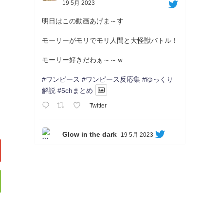
19 5月 2023
明日はこの動画あげま～す
モーリーがモリでモリ人間と大怪獣バトル！
モーリー好きだわぁ～～ｗ
#ワンピース
#ワンピース反応集
#ゆっくり
解説
#5chまとめ
Twitter
Glow in the dark
19 5月 2023
Soon...
05/20/17:00～
【忍】ゆっくり季節性ドネート2021初夏22･
23春/異世界ファンタジー回解説【殺】～ト
リダ編
◆
https://youtu.be/-B-13G6adWA
◆
https://www.nicovideo.jp/watch/sm42161719