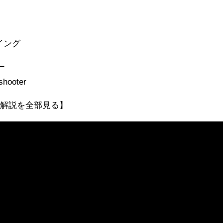
イング
ー
shooter
器解説を全部見る】