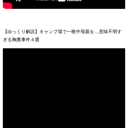
【ゆっくり解説】キャンプ場で一晩中母親を…意味不明す
ぎる胸糞事件４選