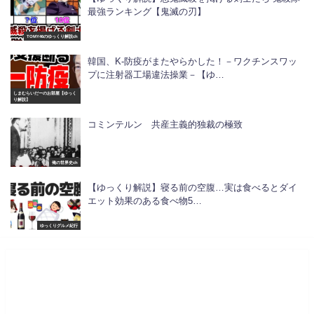
最強ランキング【鬼滅の刃】
TOMY46のゆっくり解説ch
韓国、K-防疫がまたやらかした！－ワクチンスワッ
プに注射器工場違法操業－【ゆ…
しまむらいだーのお部屋【ゆっく
り解説】
コミンテルン 共産主義的独裁の極致
俺の世界史ch
【ゆっくり解説】寝る前の空腹…実は食べるとダイ
エット効果のある食べ物5…
ゆっくりグルメ紀行