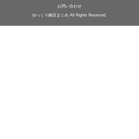
界ファンタジー回解説【殺】～トリダ編
お問い合わせ
◆
https://youtu.be/-B-13G6adWA
ゆっくり解説まとめ All Rights Reserved.
◆
https://www.nicovideo.jp/watch/sm42161719
#季節性ドネート2023
春
#ニンジャスレイヤー
#ゆっくり解説
Glow in the dark
@Closed_H03
LV3トリダ・チュンイチ：リー先生に設計図を託
す。（元の次元に帰れたか不明）
#ニンジャスレイヤー #季節性ドネート2023春 #ウ
キヨエ
2
1
Twitter
みかん
@z1dgxO4xraffQKq
·
19 5月 2023
ow2グラマスで使われてるダメージヒーローTOP500 の
使用率の動画あげました！
是非見てみてください
https://www.youtube.com/shorts/eKdjKYv6frw