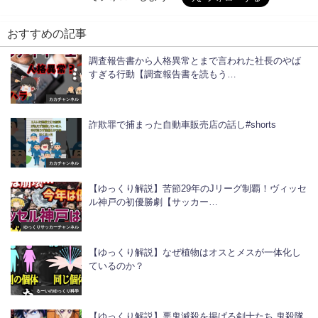
おすすめの記事
調査報告書から人格異常とまで言われた社長のやば
すぎる行動【調査報告書を読もう…
カカチャンネル
詐欺罪で捕まった自動車販売店の話し#shorts
カカチャンネル
【ゆっくり解説】苦節29年のJリーグ制覇！ヴィッセ
ル神戸の初優勝劇【サッカー…
ゆっくりサッカーチャンネル
【ゆっくり解説】なぜ植物はオスとメスが一体化し
ているのか？
るーいのゆっくり科学
【ゆっくり解説】悪鬼滅殺を掲げる剣士たち 鬼殺隊