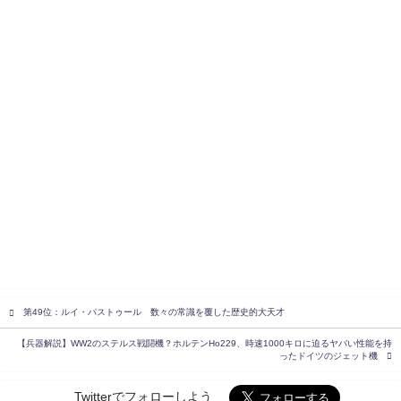
第49位：ルイ・パストゥール 数々の常識を覆した歴史的大天才
【兵器解説】WW2のステルス戦闘機？ホルテンHo229、時速1000キロに迫るヤバい性能を持
ったドイツのジェット機
Twitterでフォローしよう