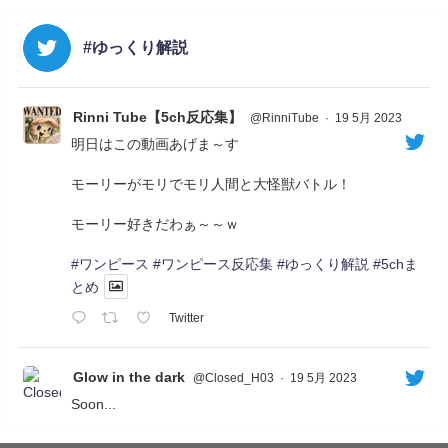
#ゆっくり解説
Rinni Tube【5ch反応集】
@RinniTube
·
19 5月 2023
明日はこの動画あげま～す
モーリーがモリでモリ人間と大怪獣バトル！
モーリー好きだわぁ～～ｗ
#ワンピース
#ワンピース反応集
#ゆっくり解説
#5chま
とめ
Twitter
Glow in the dark
@Closed_H03
·
19 5月 2023
Soon...
05/20/17:00～
【忍】ゆっくり季節性ドネート2021初夏22･23春/異世