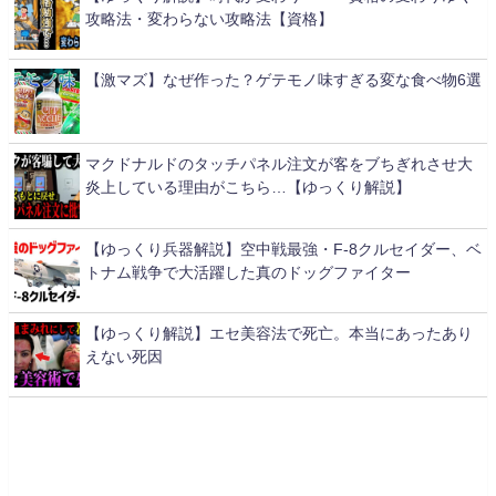
攻略法・変わらない攻略法【資格】
【激マズ】なぜ作った？ゲテモノ味すぎる変な食べ物6選
マクドナルドのタッチパネル注文が客をブちぎれさせ大
炎上している理由がこちら…【ゆっくり解説】
【ゆっくり兵器解説】空中戦最強・F-8クルセイダー、ベ
トナム戦争で大活躍した真のドッグファイター
【ゆっくり解説】エセ美容法で死亡。本当にあったあり
えない死因