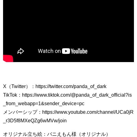
X（Twitter）：https://twitter.com/panda_of_dark
TikTok：https://www.tiktok.com/@panda_of_dark_official?is
_from_webapp=1&sender_device=pc
メンバーシップ：https://www.youtube.com/channel/UCa0jR
_r3D5f8MXeQZg6wMVw/join
オリジナル立ち絵：バニえもん様（オリジナル）