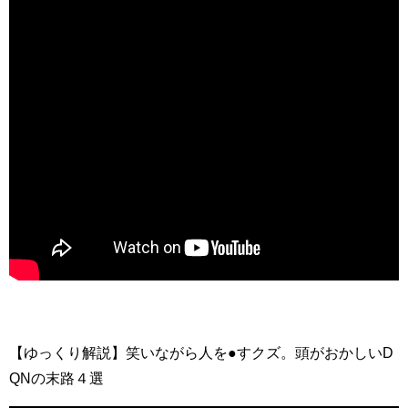
【ゆっくり解説】笑いながら人を●すクズ。頭がおかしいD
QNの末路４選