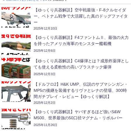
【ゆっくり兵器解説】空中戦最強・F-8クルセイダ
ー、ベトナム戦争で大活躍した真のドッグファイタ
ー
2025年12月10日
【ゆっくり兵器解説】F4ファントムⅡ、最強の火力
を持ったアメリカ海軍のモンスター艦載機
2025年12月6日
【ゆっくり兵器解説】C4爆弾とは？成形炸薬弾とし
ても使える柔軟性の高いプラスチック爆弾
2025年12月3日
【ドルフロ2】H&K UMP、伝説のサブマシンガン・
MP5の後継を装備するリヴァとレナの登場、300時
間ガチプレイ・レビュー【ゆっくり解説】
2025年12月2日
【ゆっくり武器解説】ヤバすぎるほど強いS&W
M500、世界最強の50口径マグナム・リボルバー
2025年11月26日