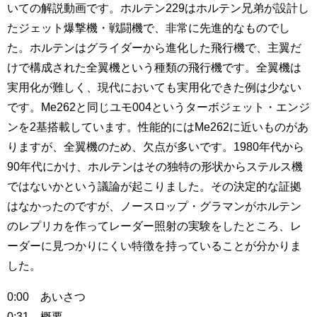
いての解説動画です。ホルテン229はホルテン兄弟が設計し
たジェット爆撃機・戦闘機で、非常に先進的なものでし
た。ホルテンはグライダーから進化した飛行機で、主翼だ
けで構成された全翼機という種類の飛行機です。全翼機は
実用化が難しく、現代においても実用化できた例は少ない
です。Me262と同じユモ004というターボジェット・エンジ
ンを2基搭載しています。性能的にはMe262に近いものがあ
りますが、全翼機のため、欠点が多いです。1980年代から
90年代にかけ、ホルテンはその独特の形状からステルス機
ではないかという議論が起こりました。その決定的な証拠
はなかったのですが、ノースロップ・グラマンがホルテン
のレプリカを作ってレーダー照射の実験をしたところ、レ
ーダーに見つかりにくい特徴を持っていることが分かりま
した。
0:00 あいさつ
0:31 概要