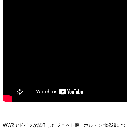
WW2でドイツが試作したジェット機、ホルテンHo229につ