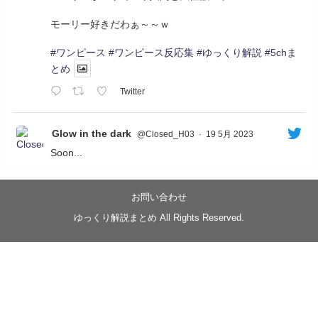
モーリー好きだわぁ～～ｗ
#ワンピース
#ワンピース反応集
#ゆっくり解説
#5chま
とめ
Twitter
Glow in the dark
@Closed_H03
·
19 5月 2023
Soon...
05/20/17:00～
【忍】ゆっくり季節性ドネート2021初夏22･23春/異世
界ファンタジー回解説【殺】～トリダ編
お問い合わせ
◆
https://youtu.be/-B-13G6adWA
ゆっくり解説まとめ All Rights Reserved.
◆
https://www.nicovideo.jp/watch/sm42161719
#季節性ドネート2023
春
#ニンジャスレイヤー
#ゆっくり解説
Glow in the dark
@Closed_H03
LV3トリダ・チュンイチ：リー先生に設計図を託
す。（元の次元に帰れたか不明）