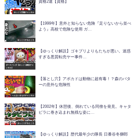
資格2選【資格】
ゆっくり労働チャンネル
【1999年】意外と知らない危険『足りないから並べ
よう』高校で危険な使用 ガ…
ゆっくりするところ
【ゆっくり解説】ゴキブリよりもたちが悪い。迷惑
すぎる悪質転売ヤー事件…
ダークパンダ【ゆっくり解説チャ
ンネル】
【落とし穴】アボカドは動物に超有毒！？森のバタ
ーの意外な危険性
へんないきものチャンネル
【2002年】休憩後、倒れている同僚を発見。キャタ
ピラに巻き込まれ無残な姿に…
ゆっくりするところ
【ゆっくり解説】歴代最年少の隊長 日番谷冬獅郎