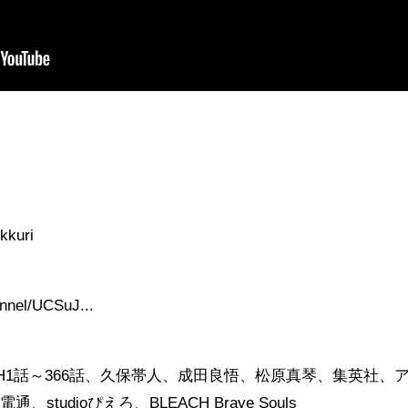
。
ri​​​​
nnel/UCSuJ...​
EACH1話～366話、久保帯人、成田良悟、松原真琴、集英社、
tudioぴえろ、BLEACH Brave Souls