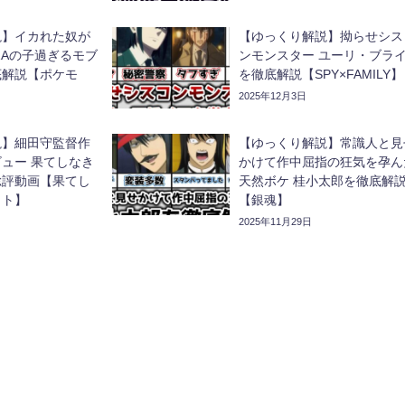
説】イカれた奴が
【ゆっくり解説】拗らせシス
ZAの子過ぎるモブ
ンモンスター ユーリ・ブラ
底解説【ポケモ
を徹底解説【SPY×FAMILY】
2025年12月3日
説】細田守監督作
【ゆっくり解説】常識人と見
ュー 果てしなき
かけて作中屈指の狂気を孕ん
総評動画【果てし
天然ボケ 桂小太郎を徹底解
ット】
【銀魂】
2025年11月29日