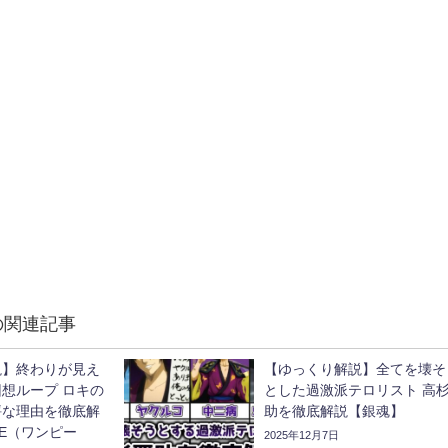
の関連記事
説】終わりが見え
【ゆっくり解説】全てを壊そ
想ループ ロキの
とした過激派テロリスト 高
評な理由を徹底解
助を徹底解説【銀魂】
ECE（ワンピー
2025年12月7日