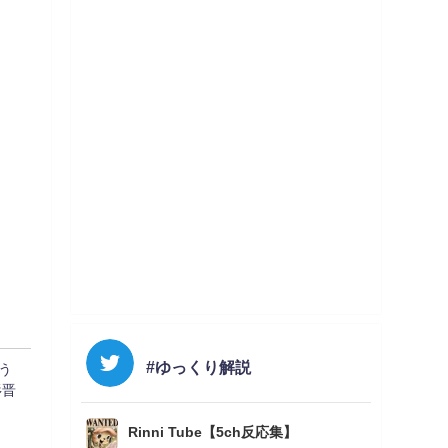
#ゆっくり解説
う
杉晋
Rinni Tube【5ch反応集】