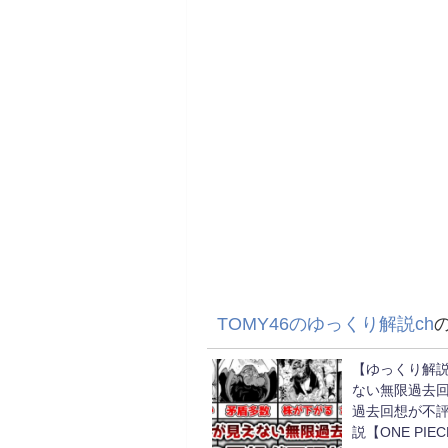
TOMY46のゆっくり解説ch
【ゆっくり解
ない無限過去回
過去回想が不
説【ONE PI