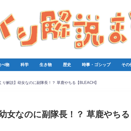
食べ物
科学
生き物
歴史
時事・ゴシップ
その
くり解説】幼女なのに副隊長！？ 草鹿やちる【BLEACH】
幼女なのに副隊長！？ 草鹿やちる