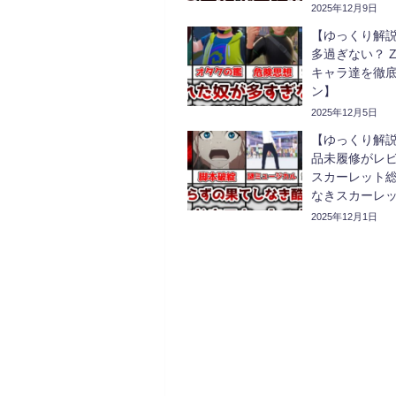
ス）】
2025年12月9日
【ゆっくり解
多過ぎない？ 
キャラ達を徹
ン】
2025年12月5日
【ゆっくり解
品未履修がレビ
スカーレット
なきスカーレ
2025年12月1日