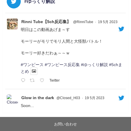
#ゆっくり解説
Rinni Tube【5ch反応集】
@RinniTube
·
19 5月 2023
明日はこの動画あげま～す
モーリーがモリでモリ人間と大怪獣バトル！
モーリー好きだわぁ～～ｗ
#ワンピース
#ワンピース反応集
#ゆっくり解説
#5chま
とめ
Twitter
Glow in the dark
@Closed_H03
·
19 5月 2023
Soon...
05/20/17:00～
【忍】ゆっくり季節性ドネート2021初夏22･23春/異世
界ファンタジー回解説【殺】～トリダ編
お問い合わせ
◆
https://youtu.be/-B-13G6adWA