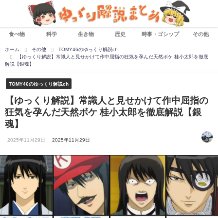
食べ物
科学
生き物
歴史
時事・ゴシップ
その他
ホーム
その他
TOMY46のゆっくり解説ch
【ゆっくり解説】常識人と見せかけて作中屈指の狂気を孕んだ天然ボケ 桂小太郎を徹底
解説【銀魂】
TOMY46のゆっくり解説ch
【ゆっくり解説】常識人と見せかけて作中屈指の
狂気を孕んだ天然ボケ 桂小太郎を徹底解説【銀
魂】
2025年11月29日
2025年11月29日