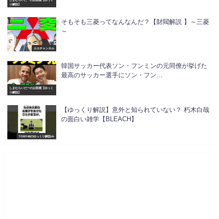
り解説】
そもそも三菱ってなんなんだ？【財閥解説 】～三菱
～
カカチャンネル
韓国サッカー代表ソン・フンミンの元同僚が挙げた
最高のサッカー選手にソン・フン…
しまむらいだーのお部屋【ゆっく
り解説】
【ゆっくり解説】意外と知られていない？ 朽木白哉
の面白い雑学【BLEACH】
TOMY46のゆっくり解説ch