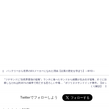
バッテリーから世界のEVメーカーになれた理由【企業の歴史を学ぼう】～BYD～
『ツナサンドに”自然界最強の猛毒”』ランチに食べたサンドから細菌が生み出す猛毒…すぐに治
療しなければ約30％の確率で死亡する恐ろしい中毒…『ボツリヌスサンドイッチ事件』【ゆっ
くり解説】
Twitterでフォローしよう