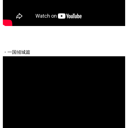
・一国傾城篇