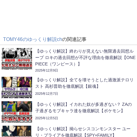
TOMY46のゆっくり解説ch
の関連記事
【ゆっくり解説】終わりが見えない無限過去回想ル
ープ ロキの過去回想が不評な理由を徹底解説【ONE
PIECE（ワンピース）】
2025年12月9日
【ゆっくり解説】全てを壊そうとした過激派テロリ
スト 高杉晋助を徹底解説【銀魂】
2025年12月7日
【ゆっくり解説】イカれた奴が多過ぎない？ ZAの
子過ぎるモブキャラ達を徹底解説【ポケモン】
2025年12月5日
【ゆっくり解説】拗らせシスコンモンスター ユー
リ・ブライアを徹底解説【SPY×FAMILY】