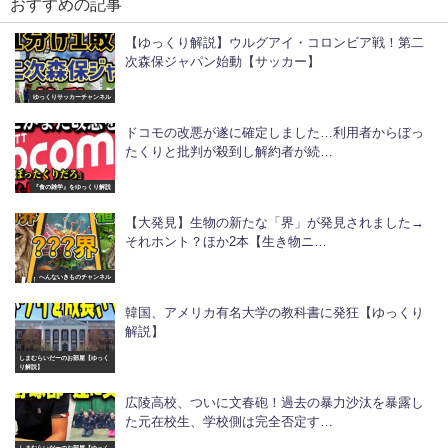
おすすめの記事
【ゆっくり解説】ウルグアイ・コロンビア戦！第二
次森保ジャパン始動【サッカー】
ゆっくりサッカーチャンネル
ドコモの改悪が遂に確定しました…利用者からぼっ
たくりと批判が殺到し解約者が続…
『食の雑学』をゆっくり解説
【大発見】生物の新たな「界」が発見されました→
それホント？ほか2本【生き物ニ…
へんないきものチャンネル
韓国、アメリカ有名大学の教科書に発狂【ゆっくり
解説】
しまむらいだーのお部屋【ゆっく
り解説】
広陵高校、ついに文春砲！過去の暴力沙汰を暴露し
た元在校生、学校側は完全否定す…
しまむらいだーのお部屋【ゆっく