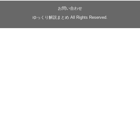
【忍】ゆっくり季節性ドネート2021初夏22･23春/異世
界ファンタジー回解説【殺】～トリダ編
お問い合わせ
◆
https://youtu.be/-B-13G6adWA
ゆっくり解説まとめ All Rights Reserved.
◆
https://www.nicovideo.jp/watch/sm42161719
#季節性ドネート2023
春
#ニンジャスレイヤー
#ゆっくり解説
Glow in the dark
@Closed_H03
LV3トリダ・チュンイチ：リー先生に設計図を託
す。（元の次元に帰れたか不明）
#ニンジャスレイヤー #季節性ドネート2023春 #ウ
キヨエ
2
1
Twitter
みかん
@z1dgxO4xraffQKq
·
19 5月 2023
ow2グラマスで使われてるダメージヒーローTOP500 の
使用率の動画あげました！
是非見てみてください
https://www.youtube.com/shorts/eKdjKYv6frw