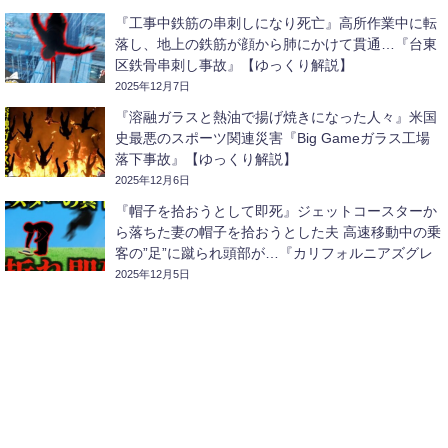
『工事中鉄筋の串刺しになり死亡』高所作業中に転
落し、地上の鉄筋が顔から肺にかけて貫通…『台東
区鉄骨串刺し事故』【ゆっくり解説】
2025年12月7日
『溶融ガラスと熱油で揚げ焼きになった人々』米国
史最悪のスポーツ関連災害『Big Gameガラス工場
落下事故』【ゆっくり解説】
2025年12月6日
『帽子を拾おうとして即死』ジェットコースターか
ら落ちた妻の帽子を拾おうとした夫 高速移動中の乗
客の”足”に蹴られ頭部が…『カリフォルニアズグレ
ートアメリカコースター激突事故』【ゆっくり解
2025年12月5日
説】