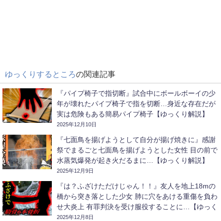
ゆっくりするところ
の関連記事
『パイプ椅子で指切断』試合中にボールボーイの少
年が壊れたパイプ椅子で指を切断…身近な存在だが
実は危険もある簡易パイプ椅子【ゆっくり解説】
2025年12月10日
『七面鳥を揚げようとして自分が揚げ焼きに』感謝
祭でまるごと七面鳥を揚げようとした女性 目の前で
水蒸気爆発が起き火だるまに…【ゆっくり解説】
2025年12月9日
『は？ふざけただけじゃん！！』友人を地上18mの
橋から突き落とした少女 肺に穴をあける重傷を負わ
せ大炎上 有罪判決を受け服役することに…【ゆっく
り解説】
2025年12月8日