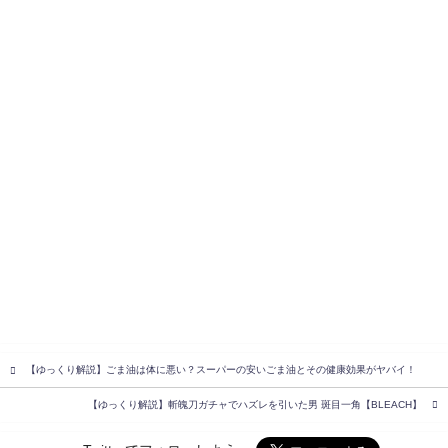
【ゆっくり解説】ごま油は体に悪い？スーパーの安いごま油とその健康効果がヤバイ！
【ゆっくり解説】斬魄刀ガチャでハズレを引いた男 斑目一角【BLEACH】