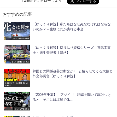
Twitterでフォローしよう
おすすめの記事
【ゆっくり解説】私たちはなぜ死ななければならな
いのか？－生物に死が訪れる本当…
るーいのゆっくり科学
【ゆっくり解説】切り貼り資格シリーズ 電気工事
士・衛生管理者【資格】
ゆっくり労働チャンネル
韓国との関係改善は断交かICJと解らせてくる大使と
外交部長官【ゆっくり解説】
しまむらいだーのお部屋【ゆっく
り解説】
【2003年千葉】「アツイ!!!」悲鳴を聞いて駆けつけ
ると、そこには塩酸で体…
ゆっくりするところ