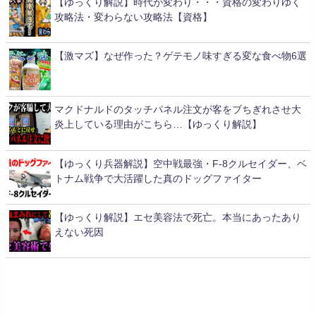
【ゆっくり解説】時代が変わり・・・資格の変わりゆく
攻略法・変わらない攻略法【資格】
【激マズ】なぜ作った？ゲテモノ味すぎる変な食べ物6選
マクドナルドのタッチパネル注文が客をブちぎれさせ大
炎上している理由がこちら…【ゆっくり解説】
【ゆっくり兵器解説】空中戦最強・F-8クルセイダー、ベ
トナム戦争で大活躍した真のドッグファイター
【ゆっくり解説】エセ美容法で死亡。本当にあったあり
えない死因