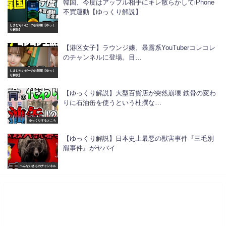
韓国、今度はアップル相手にキレ散らかしてiPhone
不買運動【ゆっくり解説】
しまむらいだーのお部屋【ゆっく
り解説】
【港区女子】ラウンジ嬢、暴露系YouTuberコレコレ
のチャンネルに登場。目…
しまむらいだーのお部屋【ゆっく
り解説】
【ゆっくり解説】大型百貨店が突然崩壊 鉄骨の変わ
りに石油缶を使うという杜撰な…
ゆっくりするところ
【ゆっくり解説】日本史上最悪の獣害事件『三毛別
羆事件』がヤバイ
へんないきものチャンネル