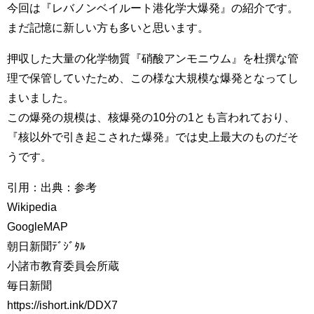
今回は『レバノンベイルート港化学大爆発』の紹介です。
まだ記憶に新しい方も多いと思います。
押収した大量の化学物質『硝酸アンモニウム』を杜撰な管
理で保管していたため、この様な大規模な爆発となってし
まいました。
この爆発の規模は、核爆発の10分の1とも言われており、
『核以外で引き起こされた爆発』では史上最大のものだそ
うです。
引用：出典：参考
Wikipedia
GoogleMAP
朝日新聞ﾃﾞｼﾞﾀﾙ
小諸市教育委員会所蔵
毎日新聞
https://ishort.ink/DDX7