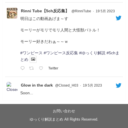
Rinni Tube【5ch反応集】
@RinniTube
·
19 5月 2023
明日はこの動画あげま～す
モーリーがモリでモリ人間と大怪獣バトル！
モーリー好きだわぁ～～ｗ
#ワンピース
#ワンピース反応集
#ゆっくり解説
#5chま
とめ
Twitter
Glow in the dark
@Closed_H03
·
19 5月 2023
Soon...
05/20/17:00～
【忍】ゆっくり季節性ドネート2021初夏22･23春/異世
界ファンタジー回解説【殺】～トリダ編
お問い合わせ
◆
https://youtu.be/-B-13G6adWA
ゆっくり解説まとめ All Rights Reserved.
◆
https://www.nicovideo.jp/watch/sm42161719
#季節性ドネート2023
春