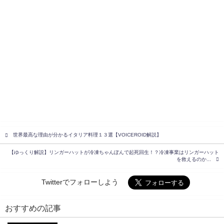
世界最高な理由が分かるイタリア料理１３選【VOICEROID解説】
【ゆっくり解説】リンガーハットが冷凍ちゃんぽんで起死回生！？冷凍事業はリンガーハット
を救えるのか...
Twitterでフォローしよう
おすすめの記事