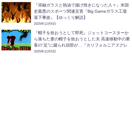
『溶融ガラスと熱油で揚げ焼きになった人々』米国
史最悪のスポーツ関連災害『Big Gameガラス工場
落下事故』【ゆっくり解説】
2025年12月6日
『帽子を拾おうとして即死』ジェットコースターか
ら落ちた妻の帽子を拾おうとした夫 高速移動中の乗
客の”足”に蹴られ頭部が…『カリフォルニアズグレ
ートアメリカコースター激突事故』【ゆっくり解
2025年12月5日
説】