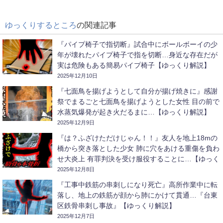
ゆっくりするところ
の関連記事
『パイプ椅子で指切断』試合中にボールボーイの少
年が壊れたパイプ椅子で指を切断…身近な存在だが
実は危険もある簡易パイプ椅子【ゆっくり解説】
2025年12月10日
『七面鳥を揚げようとして自分が揚げ焼きに』感謝
祭でまるごと七面鳥を揚げようとした女性 目の前で
水蒸気爆発が起き火だるまに…【ゆっくり解説】
2025年12月9日
『は？ふざけただけじゃん！！』友人を地上18mの
橋から突き落とした少女 肺に穴をあける重傷を負わ
せ大炎上 有罪判決を受け服役することに…【ゆっく
り解説】
2025年12月8日
『工事中鉄筋の串刺しになり死亡』高所作業中に転
落し、地上の鉄筋が顔から肺にかけて貫通…『台東
区鉄骨串刺し事故』【ゆっくり解説】
2025年12月7日