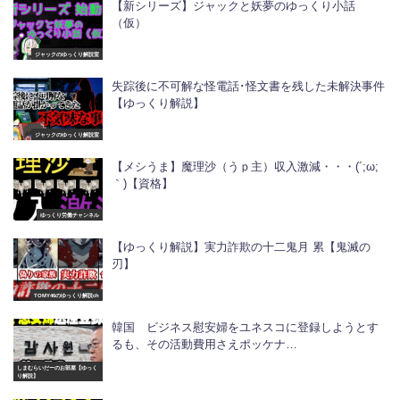
【新シリーズ】ジャックと妖夢のゆっくり小話
（仮）
ジャックのゆっくり解説室
失踪後に不可解な怪電話･怪文書を残した未解決事件
【ゆっくり解説】
ジャックのゆっくり解説室
【メシうま】魔理沙（うｐ主）収入激減・・・(´;ω;
｀)【資格】
ゆっくり労働チャンネル
【ゆっくり解説】実力詐欺の十二鬼月 累【鬼滅の
刃】
TOMY46のゆっくり解説ch
韓国 ビジネス慰安婦をユネスコに登録しようとす
るも、その活動費用さえポッケナ…
しまむらいだーのお部屋【ゆっく
り解説】