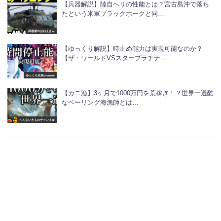
【兵器解説】陸自ヘリの性能とは？宮古島沖で落ち
たという米軍ブラックホークと同…
武器屋のおねえさん
【ゆっくり解説】時止め能力は実現可能なのか？
【ザ・ワールドVSスタープラチナ…
ゆっくり未来channel
【カニ漁】3ヶ月で1000万円を荒稼ぎ！？世界一過酷
なベーリング海漁師とは…
へんないきものチャンネル