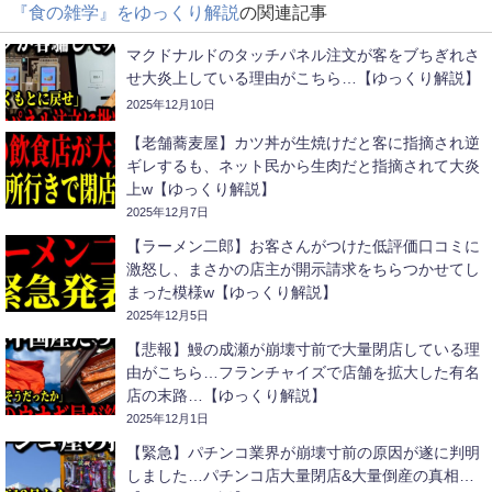
『食の雑学』をゆっくり解説
の関連記事
マクドナルドのタッチパネル注文が客をブちぎれさ
せ大炎上している理由がこちら…【ゆっくり解説】
2025年12月10日
【老舗蕎麦屋】カツ丼が生焼けだと客に指摘され逆
ギレするも、ネット民から生肉だと指摘されて大炎
上w【ゆっくり解説】
2025年12月7日
【ラーメン二郎】お客さんがつけた低評価口コミに
激怒し、まさかの店主が開示請求をちらつかせてし
まった模様w【ゆっくり解説】
2025年12月5日
【悲報】鰻の成瀬が崩壊寸前で大量閉店している理
由がこちら…フランチャイズで店舗を拡大した有名
店の末路…【ゆっくり解説】
2025年12月1日
【緊急】パチンコ業界が崩壊寸前の原因が遂に判明
しました…パチンコ店大量閉店&大量倒産の真相…