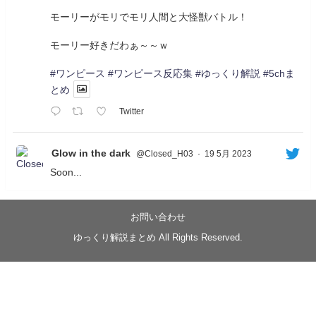
モーリーがモリでモリ人間と大怪獣バトル！
モーリー好きだわぁ～～ｗ
#ワンピース
#ワンピース反応集
#ゆっくり解説
#5chま
とめ
Twitter
Glow in the dark
@Closed_H03
·
19 5月 2023
Soon...
05/20/17:00～
【忍】ゆっくり季節性ドネート2021初夏22･23春/異世
界ファンタジー回解説【殺】～トリダ編
お問い合わせ
◆
https://youtu.be/-B-13G6adWA
ゆっくり解説まとめ All Rights Reserved.
◆
https://www.nicovideo.jp/watch/sm42161719
#季節性ドネート2023
春
#ニンジャスレイヤー
#ゆっくり解説
Glow in the dark
@Closed_H03