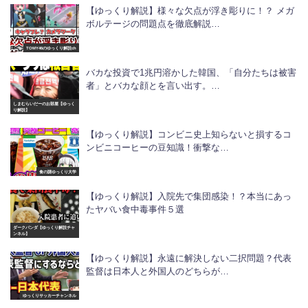
【ゆっくり解説】様々な欠点が浮き彫りに！？ メガ
ボルテージの問題点を徹底解説…
TOMY46のゆっくり解説ch
バカな投資で1兆円溶かした韓国、「自分たちは被害
者」とバカな顔とを言い出す。…
しまむらいだーのお部屋【ゆっく
り解説】
【ゆっくり解説】コンビニ史上知らないと損するコ
ンビニコーヒーの豆知識！衝撃な…
食の謎ゆっくり大学
【ゆっくり解説】入院先で集団感染！？本当にあっ
たヤバい食中毒事件５選
ダークパンダ【ゆっくり解説チャ
ンネル】
【ゆっくり解説】永遠に解決しない二択問題？代表
監督は日本人と外国人のどちらが…
ゆっくりサッカーチャンネル