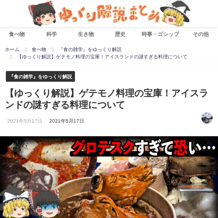
食べ物
科学
生き物
歴史
時事・ゴシップ
その他
ホーム
食べ物
『食の雑学』をゆっくり解説
【ゆっくり解説】ゲテモノ料理の宝庫！アイスランドの謎すぎる料理について
『食の雑学』をゆっくり解説
【ゆっくり解説】ゲテモノ料理の宝庫！アイスラ
ンドの謎すぎる料理について
2021年5月17日
2021年5月17日